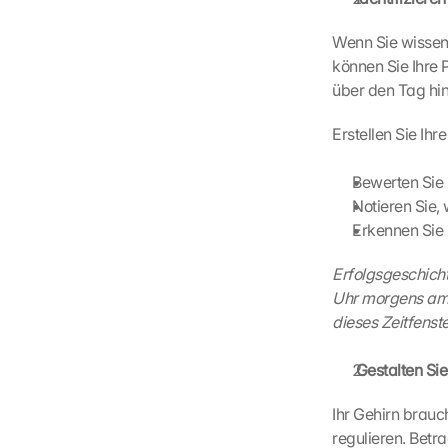
Wenn Sie wissen,
können Sie Ihre 
L
über den Tag hi
o
a
Erstellen Sie Ihr
d 
G
Bewerten Sie 
o
Notieren Sie,
o
g
Erkennen Sie 
l
e 
Erfolgsgeschicht
M
Uhr morgens am b
a
dieses Zeitfenste
p
s
 Gestalten Si
:
B
Ihr Gehirn brau
y 
c
regulieren. Bet