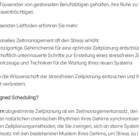
Tausenden von gestressten Berufstätigen geholfen, ihre Ruhe zu f
 beeinträchtigen.
senden Leitfaden erfahren Sie mehr:
onelles Zeitmanagement oft den Stress erhöht
einzigartige Gehirnchemie für eine optimale Zeitplanung entschlü
aftlich untermauerte Schritte zur Erstellung eines stressfreien Z
erkzeuge und Techniken für die Wartung Ihres neuen Systems
n die Wissenschaft der stressfreien Zeitplanung eintauchen und Ih
 verändern.
igned Scheduling?
rn
 abgestimmte Zeitplanung ist ein Zeitmanagementansatz, der Ih
den natürlichen chemischen Rhythmen Ihres Gehirns synchronisier
n Zeitplanungsmethoden, die Sie zwingen, sich an starre Syste
Ansatz mit den bestehenden Mustern Ihres Gehirns, um Stress zu r