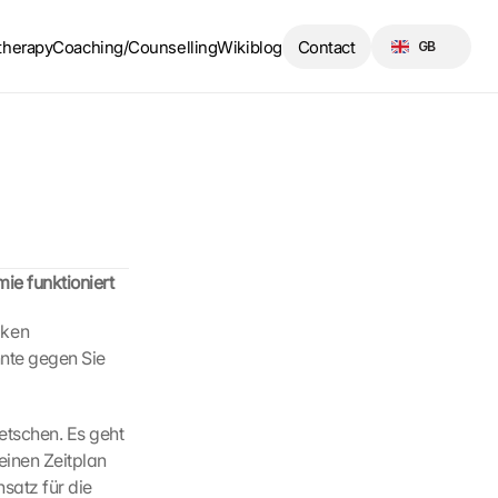
Select Language
therapy
Coaching/Counselling
Wikiblog
Contact
GB
mie funktioniert
ken 
nte gegen Sie 
tschen. Es geht 
inen Zeitplan 
satz für die 