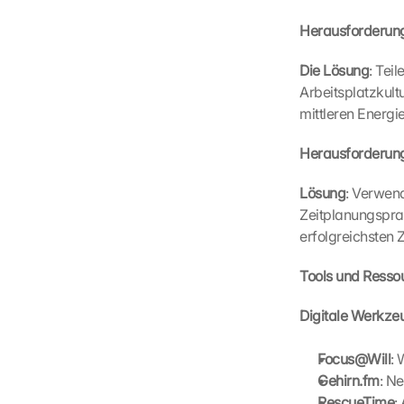
s
. 
Herausforderung
D
a
Die Lösung
: Tei
t
Arbeitsplatzkultu
a 
mittleren Energ
w
i
Herausforderung 
l
l 
Lösung
: Verwen
b
Zeitplanungsprak
e 
erfolgreichsten 
t
r
a
Tools und Resso
n
s
Digitale Werkze
m
i
Focus@Will
: 
t
Gehirn.fm
: N
t
RescueTime
: