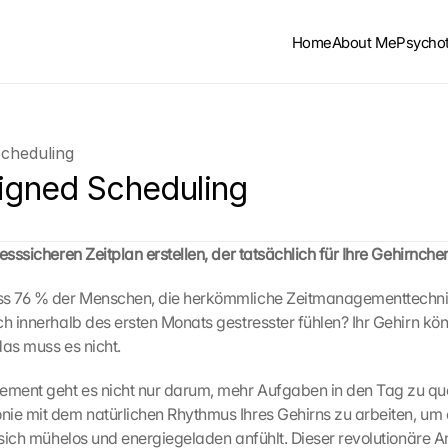
Home
About Me
Psycho
Scheduling
ligned Scheduling
esssicheren Zeitplan erstellen, der tatsächlich für Ihre Gehirnche
ss 76 % der Menschen, die herkömmliche Zeitmanagementtechni
ch innerhalb des ersten Monats gestresster fühlen? Ihr Gehirn kön
das muss es nicht.
ment geht es nicht nur darum, mehr Aufgaben in den Tag zu que
ie mit dem natürlichen Rhythmus Ihres Gehirns zu arbeiten, um e
 sich mühelos und energiegeladen anfühlt. Dieser revolutionäre An