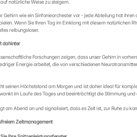
 auf natürliche Weise zu steigern.
Ihr Gehirn wie ein Sinfonieorchester vor - jede Abteilung hat ihren 
ielen. Wenn Sie Ihren Tag im Einklang mit diesem natürlichen R
alles reibungsloser.
t dahinter
senschaftliche Forschungen zeigen, dass unser Gehirn in vorher
edriger Energie arbeitet, die von verschiedenen Neurotransmittern
icht seinen Höchststand am Morgen und ist daher ideal für komp
wankt im Laufe des Tages und beeinträchtigt die Stimmung und d
n
igt am Abend an und signalisiert, dass es Zeit ist, zur Ruhe zu k
ssfreiem Zeitmanagement
n Sie Ihre Spitzenleistungsfenster