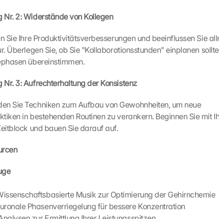
 Nr. 2: Widerstände von Kollegen
len Sie Ihre Produktivitätsverbesserungen und beeinflussen Sie all
r. Überlegen Sie, ob Sie "Kollaborationsstunden" einplanen sollten,
iephasen übereinstimmen.
Nr. 3: Aufrechterhaltung der Konsistenz
den Sie Techniken zum Aufbau von Gewohnheiten, um neue 
tiken in bestehenden Routinen zu verankern. Beginnen Sie mit I
Zeitblock und bauen Sie darauf auf.
urcen
uge
Wissenschaftsbasierte Musik zur Optimierung der Gehirnchemie
euronale Phasenverriegelung für bessere Konzentration
 Analysen zur Ermittlung Ihrer Leistungsspitzen