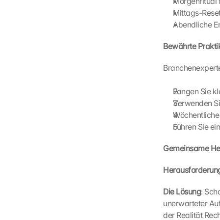
Morgenritual 
l
Mittags-Rese
o
Abendliche 
a
d
Bewährte Prakti
i
n
Branchenexperte
g 
o
f 
Fangen Sie kl
t
Verwenden Si
h
Wöchentliche
e 
Führen Sie ei
G
o
Gemeinsame Her
o
g
Herausforderung
l
e 
Die Lösung
: Sch
M
unerwarteter Auf
a
p
der Realität Rec