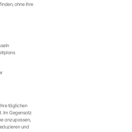
inden, ohne ihre 
sseln
eitplans
r 
re täglichen 
t. Im Gegensatz 
me anzupassen, 
eduzieren und 