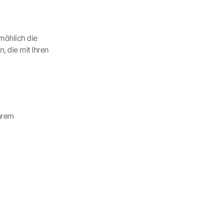
mählich die 
 die mit Ihren 
hrem 