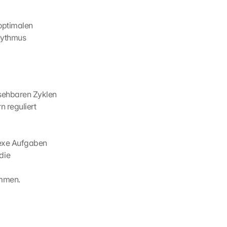
optimalen 
hythmus 
sehbaren Zyklen 
 reguliert 
lexe Aufgaben
ie 
ommen.