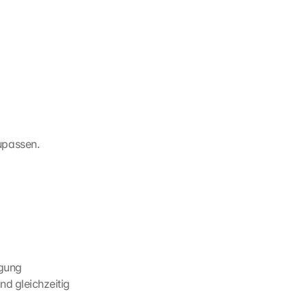
upassen.
gung 
d gleichzeitig 