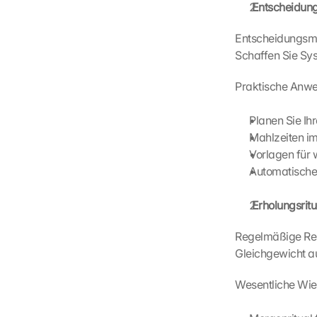
o
 Entscheidun
n 
s
Entscheidungsmüd
c
Schaffen Sie Sy
r
e
Praktische Anw
e
n
Planen Sie Ihr
, 
y
Mahlzeiten im
o
Vorlagen für
u 
Automatische
a
g
 Erholungsri
r
e
Regelmäßige Res
e 
Gleichgewicht a
t
o 
Wesentliche Wie
t
h
e 