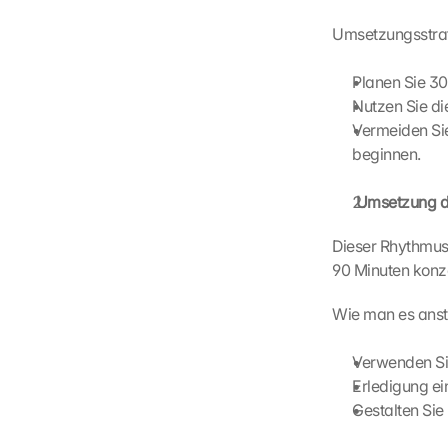
l
i
Umsetzungsstrat
c
k
Planen Sie 3
i
Nutzen Sie di
n
Vermeiden Sie
g 
beginnen.
o
n 
t
 Umsetzung 
h
i
Dieser Rhythmus 
s 
90 Minuten konze
p
r
Wie man es anste
o
t
Verwenden Si
e
Erledigung ei
c
t
Gestalten Sie 
i