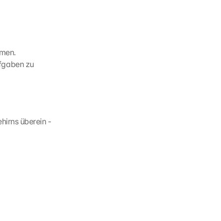
tmen.
fgaben zu 
irns überein - 