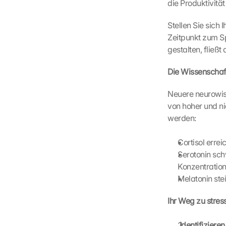
die Produktivität
Stellen Sie sich 
Zeitpunkt zum Sp
gestalten, fließt 
Die Wissenschaf
Neuere neurowis
von hoher und ni
werden:
Cortisol erre
Serotonin sch
Konzentratio
Melatonin ste
Ihr Weg zu stre
 Identifiziere