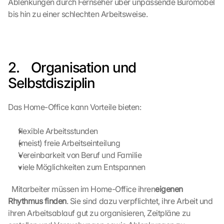
Ablenkungen durch Fernseher über unpassende Büromöbel 
bis hin zu einer schlechten Arbeitsweise.
L
o
2.    Organisation und 
a
Selbstdisziplin
d 
G
o
Das Home-Office kann Vorteile bieten:
o
g
flexible Arbeitsstunden
l
(meist) freie Arbeitseinteilung
e 
Vereinbarkeit von Beruf und Familie
M
viele Möglichkeiten zum Entspannen
a
p
s
  Mitarbeiter müssen im Home-Office ihren
eigenen 
:
Rhythmus finden
. Sie sind dazu verpflichtet, ihre Arbeit und 
B
ihren Arbeitsablauf gut zu organisieren, Zeitpläne zu 
y 