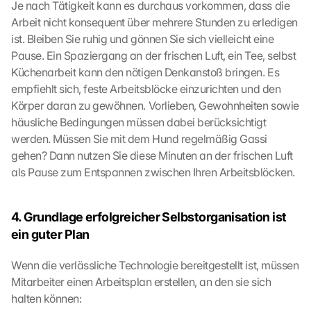
Je nach Tätigkeit kann es durchaus vorkommen, dass die 
e 
Arbeit nicht konsequent über mehrere Stunden zu erledigen 
l
ist. Bleiben Sie ruhig und gönnen Sie sich vielleicht eine 
o
Pause. Ein Spaziergang an der frischen Luft, ein Tee, selbst 
a
Küchenarbeit kann den nötigen Denkanstoß bringen. Es 
d
i
empfiehlt sich, feste Arbeitsblöcke einzurichten und den 
n
Körper daran zu gewöhnen. Vorlieben, Gewohnheiten sowie 
g 
häusliche Bedingungen müssen dabei berücksichtigt 
o
werden. Müssen Sie mit dem Hund regelmäßig Gassi 
f 
gehen? Dann nutzen Sie diese Minuten an der frischen Luft 
t
als Pause zum Entspannen zwischen Ihren Arbeitsblöcken.
h
e 
G
4. Grundlage erfolgreicher Selbstorganisation ist 
o
o
ein guter Plan
g
l
Wenn die verlässliche Technologie bereitgestellt ist, müssen 
e 
Mitarbeiter einen Arbeitsplan erstellen, an den sie sich 
M
halten können:
a