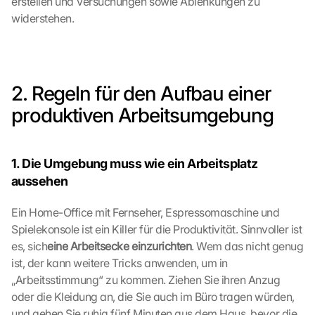
erstellen und Versuchungen sowie Ablenkungen zu 
c
widerstehen.  
l
i
c
k
i
2. Regeln für den Aufbau einer 
n
produktiven Arbeitsumgebung
g 
o
n 
t
1. Die Umgebung muss wie ein Arbeitsplatz 
h
aussehen
i
s 
Ein Home-Office mit Fernseher, Espressomaschine und 
p
Spielekonsole ist ein Killer für die Produktivität. Sinnvoller ist 
r
o
es, sich
eine Arbeitsecke einzurichten
. Wem das nicht genug 
t
ist, der kann weitere Tricks anwenden, um in 
e
„Arbeitsstimmung“ zu kommen. Ziehen Sie ihren Anzug 
c
oder die Kleidung an, die Sie auch im Büro tragen würden, 
t
und gehen Sie ruhig fünf Minuten aus dem Haus, bevor die 