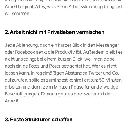
i
Arbeit beginnt. Alles, was Sie in Arbeitsstimmung bringt, ist 
o
willkommen.
n 
s
c
2. Arbeit nicht mit Privatleben vermischen
r
e
e
Jede Ablenkung, auch ein kurzer Blick in den Messenger 
n
oder Facebook senkt die Produktivität. Außerdem bleibt es 
, 
nicht unbedingt bei einem kurzen Blick, weil man dabei 
y
noch einige Fotos und Posts betrachtet hat. Wer es nicht 
o
lassen kann, in regelmäßigen Abständen Twitter und Co. 
u 
aufzurufen, sollte es zumindest kontrolliert tun: 50 Minuten 
a
arbeiten und dann zehn Minuten Pause für anderweitige 
g
r
Beschäftigungen. Danach geht es aber weiter mit der 
e
Arbeit!
e 
t
o 
3. Feste Strukturen schaffen
t
h