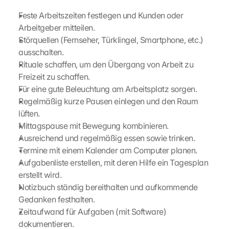
p
Feste Arbeitszeiten festlegen und Kunden oder 
s
Arbeitgeber mitteilen.
. 
D
Störquellen (Fernseher, Türklingel, Smartphone, etc.) 
a
ausschalten.
t
Rituale schaffen, um den Übergang von Arbeit zu 
a 
Freizeit zu schaffen.
w
Für eine gute Beleuchtung am Arbeitsplatz sorgen.
i
Regelmäßig kurze Pausen einlegen und den Raum 
l
lüften.
l 
b
Mittagspause mit Bewegung kombinieren.
e 
Ausreichend und regelmäßig essen sowie trinken.
t
Termine mit einem Kalender am Computer planen.
r
Aufgabenliste erstellen, mit deren Hilfe ein Tagesplan 
a
erstellt wird.
n
Notizbuch ständig bereithalten und aufkommende 
s
Gedanken festhalten.
m
i
Zeitaufwand für Aufgaben (mit Software) 
t
dokumentieren.