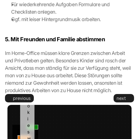
t
Für wiederkehrende Aufgaben Formulare und 
e
Checklisten anlegen.
d 
Ggf. mit leiser Hintergrundmusik arbeiten.
t
o 
G
5. Mit Freunden und Familie abstimmen
o
o
Im Home-Office müssen klare Grenzen zwischen Arbeit 
g
und Privatleben gelten. Besonders Kinder sind rasch der 
l
e 
Ansicht, dass man ständig für sie zur Verfügung steht, weil 
a
man von zu Hause aus arbeitet. Diese Störungen sollte 
n
niemand zur Gewohnheit werden lassen, ansonsten ist 
d 
produktives Arbeiten von zu Hause nicht möglich.
c
previous
next
o
o
k
i
e
s 
w