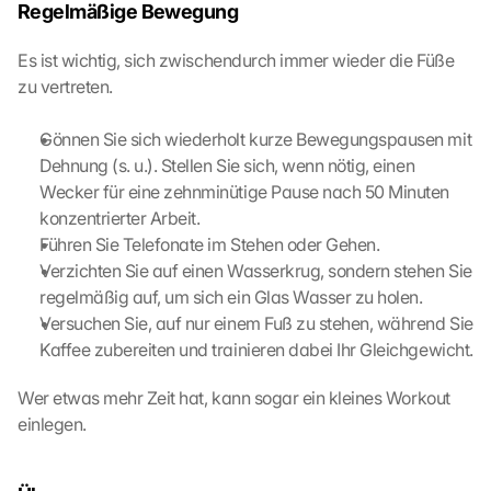
Regelmäßige Bewegung
Es ist wichtig, sich zwischendurch immer wieder die Füße 
zu vertreten.
Gönnen Sie sich wiederholt kurze Bewegungspausen mit 
Dehnung (s. u.). Stellen Sie sich, wenn nötig, einen 
L
Wecker für eine zehnminütige Pause nach 50 Minuten 
o
konzentrierter Arbeit.
a
Führen Sie Telefonate im Stehen oder Gehen.
d 
G
Verzichten Sie auf einen Wasserkrug, sondern stehen Sie 
o
regelmäßig auf, um sich ein Glas Wasser zu holen.
o
Versuchen Sie, auf nur einem Fuß zu stehen, während Sie 
g
Kaffee zubereiten und trainieren dabei Ihr Gleichgewicht.
l
e 
Wer etwas mehr Zeit hat, kann sogar ein kleines Workout 
M
einlegen.  
a
p
s