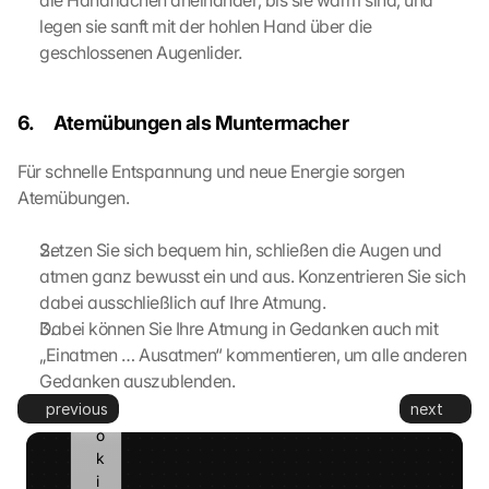
die Handflächen aneinander, bis sie warm sind, und 
i
legen sie sanft mit der hohlen Hand über die 
t
geschlossenen Augenlider.
t
e
d 
6.     Atemübungen als Muntermacher
t
o 
Für schnelle Entspannung und neue Energie sorgen 
G
Atemübungen.
o
o
Setzen Sie sich bequem hin, schließen die Augen und 
g
atmen ganz bewusst ein und aus. Konzentrieren Sie sich 
l
e 
dabei ausschließlich auf Ihre Atmung.
a
Dabei können Sie Ihre Atmung in Gedanken auch mit 
n
„Einatmen … Ausatmen“ kommentieren, um alle anderen 
d 
Gedanken auszublenden.
c
previous
next
o
o
k
i