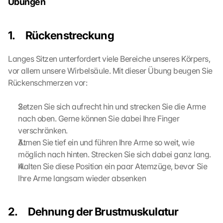
Übungen
:
B
y 
1.     Rückenstreckung
c
l
i
Langes Sitzen unterfordert viele Bereiche unseres Körpers, 
c
vor allem unsere Wirbelsäule. Mit dieser Übung beugen Sie 
k
Rückenschmerzen vor:
i
n
Setzen Sie sich aufrecht hin und strecken Sie die Arme 
g 
nach oben. Gerne können Sie dabei Ihre Finger 
o
n 
verschränken.
t
Atmen Sie tief ein und führen Ihre Arme so weit, wie 
h
möglich nach hinten. Strecken Sie sich dabei ganz lang.
i
Halten Sie diese Position ein paar Atemzüge, bevor Sie 
s 
Ihre Arme langsam wieder absenken
p
r
o
2.     Dehnung der Brustmuskulatur
t
e