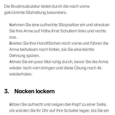
c
Die Brustmuskulatur leidet durch die nach vorne 
t
gekrümmte Sitzhaltung besonders.
i
o
Nehmen Sie eine aufrechte Sitzposition ein und strecken 
n 
Sie Ihre Arme auf Höhe Ihrer Schultern links und rechts 
s
aus.
c
Drehen Sie Ihre Handflächen nach vorne und führen die 
r
e
Arme behutsam nach hinten, bis Sie eine leichte 
e
Dehnung spüren.
n
Atmen Sie ein paar Mal ruhig durch, bevor Sie die Arme 
, 
wieder nach vorn bringen und diese Übung noch 4x 
y
wiederholen.
o
u 
a
3.     Nacken lockern
g
r
e
Sitzen Sie aufrecht und neigen den Kopf zu einer Seite, 
e 
als würden Sie Ihr Ohr auf Ihre Schulter legen, bis Sie ein 
t