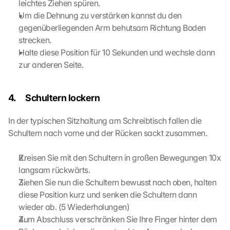
leichtes Ziehen spüren.
o 
Um die Dehnung zu verstärken kannst du den 
t
gegenüberliegenden Arm behutsam Richtung Boden 
h
strecken.
e 
l
Halte diese Position für 10 Sekunden und wechsle dann 
o
zur anderen Seite.
a
d
i
4.     Schultern lockern
n
g 
In der typischen Sitzhaltung am Schreibtisch fallen die 
o
Schultern nach vorne und der Rücken sackt zusammen.
f 
t
Kreisen Sie mit den Schultern in großen Bewegungen 10x 
h
e 
langsam rückwärts.
G
Ziehen Sie nun die Schultern bewusst nach oben, halten 
o
diese Position kurz und senken die Schultern dann 
o
wieder ab. (5 Wiederholungen)
g
Zum Abschluss verschränken Sie Ihre Finger hinter dem 
l