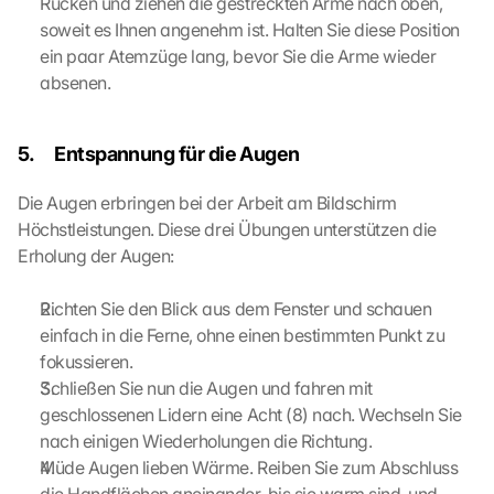
Rücken und ziehen die gestreckten Arme nach oben, 
e 
soweit es Ihnen angenehm ist. Halten Sie diese Position 
M
a
ein paar Atemzüge lang, bevor Sie die Arme wieder 
p
absenen.
s
. 
D
5.     Entspannung für die Augen
a
t
Die Augen erbringen bei der Arbeit am Bildschirm 
a 
Höchstleistungen. Diese drei Übungen unterstützen die 
w
Erholung der Augen:
i
l
Richten Sie den Blick aus dem Fenster und schauen 
l 
b
einfach in die Ferne, ohne einen bestimmten Punkt zu 
e 
fokussieren.
t
Schließen Sie nun die Augen und fahren mit 
r
geschlossenen Lidern eine Acht (8) nach. Wechseln Sie 
a
nach einigen Wiederholungen die Richtung.
n
Müde Augen lieben Wärme. Reiben Sie zum Abschluss 
s
m