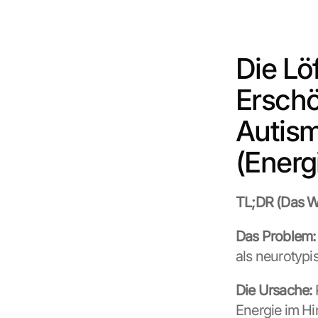
Die Lö
Ersch
Autism
(Energ
TL;DR (Das Wi
Das Problem:
als neurotyp
Die Ursache:
Energie im Hi