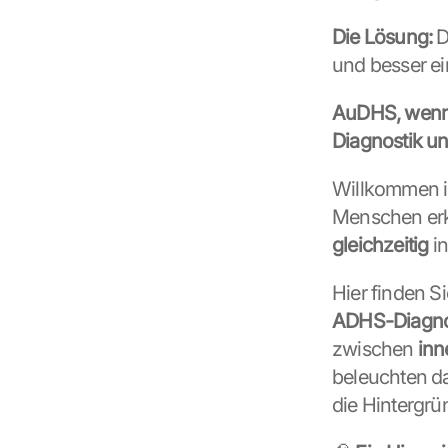
Die Lösung:
 
und besser ei
AuDHS, wenn 
Diagnostik un
Willkommen i
Menschen erk
gleichzeitig
 i
Hier finden S
ADHS-Diagnos
zwischen 
inn
beleuchten d
die Hintergrü