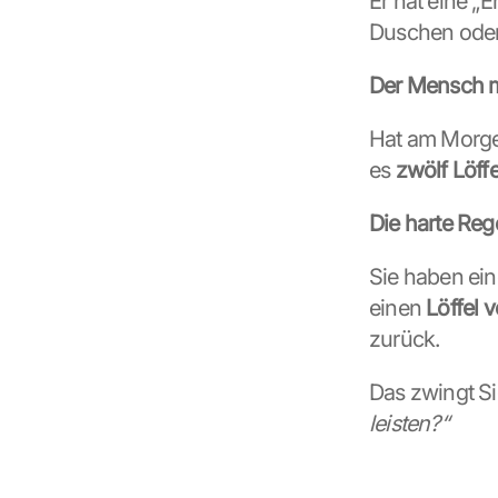
Er hat eine „E
Duschen oder 
Der Mensch m
Hat am Morge
es 
zwölf Löffe
Die harte Rege
Sie haben ein
einen 
Löffel 
zurück.
Das zwingt S
leisten?“