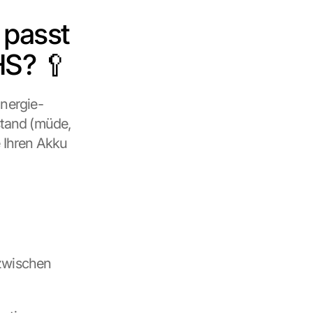
passt 
HS? 🥄
Energie-
tand (müde, 
 Ihren Akku 
zwischen 