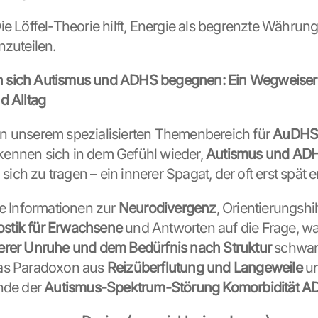
Die Löffel-Theorie hilft, Energie als begrenzte Währung
nzuteilen.
sich Autismus und ADHS begegnen: Ein Wegweiser f
d Alltag
n unserem spezialisierten Themenbereich für 
AuDH
ennen sich in dem Gefühl wieder, 
Autismus und ADH
n sich zu tragen – ein innerer Spagat, der oft erst spät 
ie Informationen zur 
Neurodivergenz
tik für Erwachsene
 und Antworten auf die Frage, wa
erer Unruhe und dem Bedürfnis nach Struktur
 schwan
as Paradoxon aus 
Reizüberflutung und Langeweile
 u
nde der 
Autismus-Spektrum-Störung Komorbidität 