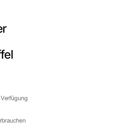
r 
el 
 Verfügung 
erbrauchen 