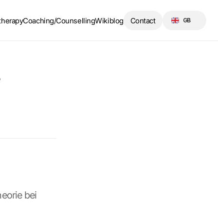
Select Language
therapy
Coaching/Counselling
Wikiblog
Contact
GB
 
eorie bei 