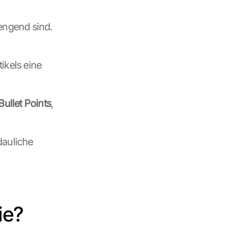
engend sind. 
ikels eine 
Bullet Points
, 
auliche 
ie?