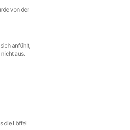
 aus dem Jahr 2003 und wurde von der 
sich anfühlt, 
 nicht aus.
 die Löffel 