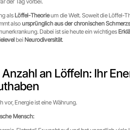
r der Tag vorbei.
ng als 
Löffel-Theorie
 um die Welt. Soweit die Löffel-Th
mmt also 
ursprünglich aus der chronischen Schmerzsi
unerkrankung. Dabei ist sie heute ein wichtiges 
Erkl
elevel
 bei 
Neurodiversität
.
 Anzahl an Löffeln: Ihr Ene
uthaben
ch vor, Energie ist eine Währung.
ische Mensch: