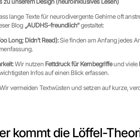
is zu unserem Design (neuroinklusives Lesen)
ass lange Texte für neurodivergente Gehirne oft anstr
eser Blog 
„AUDHS-freundlich“
 gestaltet:
oo Long; Didn’t Read):
 Sie finden am Anfang jedes Art
menfassung.
keit:
 Wir nutzen 
Fettdruck für Kernbegriffe
 und viele 
wichtigsten Infos auf einen Blick erfassen.
 Wir vermeiden Textwüsten und setzen auf kurze, verd
er kommt die Löffel-Theor