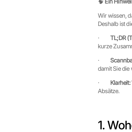
🧠
 Ein Hinwe
Wir wissen, d
Deshalb ist di
·         
TL;DR (T
kurze Zusam
·         
Scannbar
damit Sie die 
·         
Klarheit:
Absätze.
1. Woh