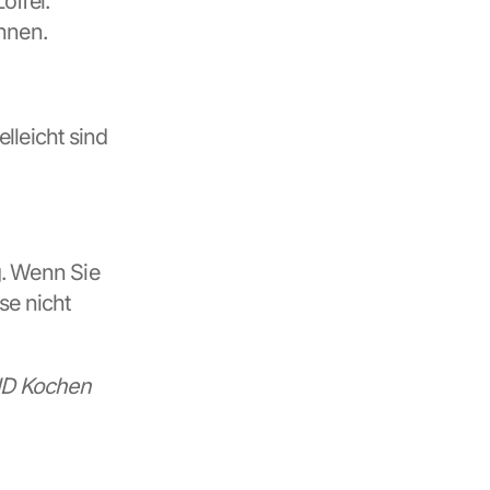
ffel. 
hnen.
ielleicht sind 
. Wenn Sie 
e nicht 
D Kochen 