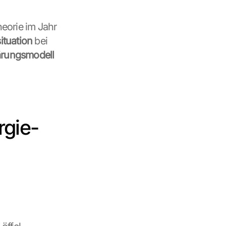
eorie im Jahr 
tuation 
bei 
ärungsmodell
rgie-