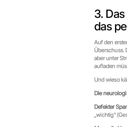
3. Das
das pe
Auf den erste
Überschuss. Do
aber unter St
aufladen müs
Und wieso kä
Die neurolog
Defekter Spam
„wichtig“ (G