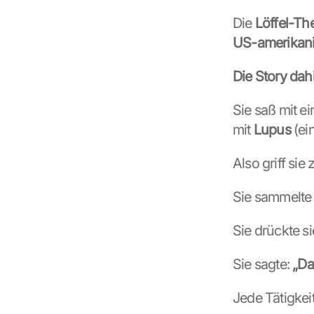
Die 
Löffel-Th
US-amerikani
Die Story dahi
Sie saß mit ei
mit 
Lupus
 (ei
Also griff sie
Sie sammelte 
Sie drückte si
Sie sagte: 
„Da
Jede Tätigkeit