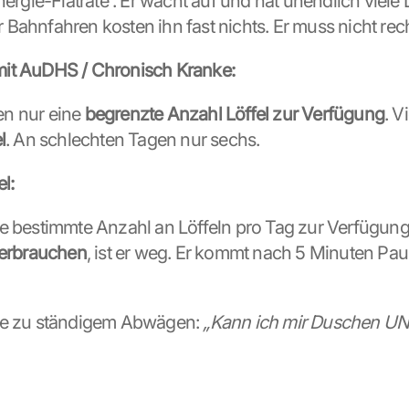
nergie-Flatrate“. Er wacht auf und hat unendlich viele Lö
Bahnfahren kosten ihn fast nichts. Er muss nicht rec
it AuDHS / Chronisch Kranke:
n nur eine 
begrenzte Anzahl Löffel zur Verfügung
. V
l
. An schlechten Tagen nur sechs.
l:
e bestimmte Anzahl an Löffeln pro Tag zur Verfügung
verbrauchen
, ist er weg. Er kommt nach 5 Minuten Paus
ie zu ständigem Abwägen: 
„Kann ich mir Duschen UN