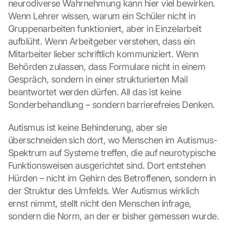
neurodiverse Wahrnehmung kann hier viel bewirken. 
e
c
Wenn Lehrer wissen, warum ein Schüler nicht in 
t
Gruppenarbeiten funktioniert, aber in Einzelarbeit 
i
aufblüht. Wenn Arbeitgeber verstehen, dass ein 
o
Mitarbeiter lieber schriftlich kommuniziert. Wenn 
n 
Behörden zulassen, dass Formulare nicht in einem 
s
c
Gespräch, sondern in einer strukturierten Mail 
r
beantwortet werden dürfen. All das ist keine 
e
Sonderbehandlung – sondern barrierefreies Denken.
e
n
Autismus ist keine Behinderung, aber sie 
, 
überschneiden sich dort, wo Menschen im Autismus-
y
Spektrum auf Systeme treffen, die auf neurotypische 
o
u 
Funktionsweisen ausgerichtet sind. Dort entstehen 
a
Hürden – nicht im Gehirn des Betroffenen, sondern in 
g
der Struktur des Umfelds. Wer Autismus wirklich 
r
ernst nimmt, stellt nicht den Menschen infrage, 
e
sondern die Norm, an der er bisher gemessen wurde.
e 
t