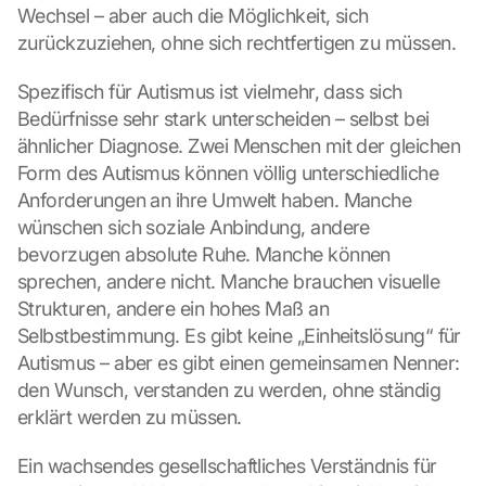
Wechsel – aber auch die Möglichkeit, sich 
:
B
zurückzuziehen, ohne sich rechtfertigen zu müssen.
y 
c
Spezifisch für Autismus ist vielmehr, dass sich 
l
Bedürfnisse sehr stark unterscheiden – selbst bei 
i
ähnlicher Diagnose. Zwei Menschen mit der gleichen 
c
Form des Autismus können völlig unterschiedliche 
k
i
Anforderungen an ihre Umwelt haben. Manche 
n
wünschen sich soziale Anbindung, andere 
g 
bevorzugen absolute Ruhe. Manche können 
o
sprechen, andere nicht. Manche brauchen visuelle 
n 
Strukturen, andere ein hohes Maß an 
t
Selbstbestimmung. Es gibt keine „Einheitslösung“ für 
h
i
Autismus – aber es gibt einen gemeinsamen Nenner: 
s 
den Wunsch, verstanden zu werden, ohne ständig 
p
erklärt werden zu müssen.
r
o
Ein wachsendes gesellschaftliches Verständnis für 
t