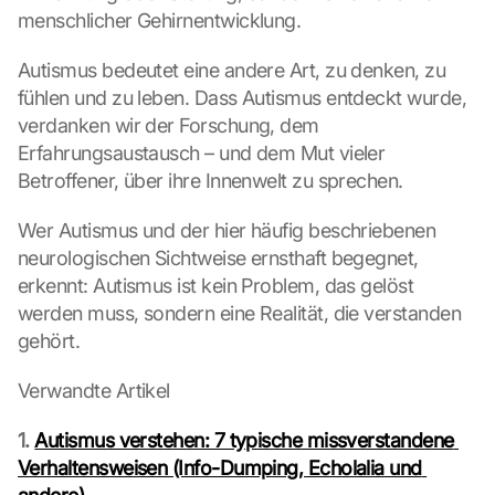
e 
menschlicher Gehirnentwicklung.
M
a
Autismus bedeutet eine andere Art, zu denken, zu 
p
fühlen und zu leben. Dass Autismus entdeckt wurde, 
s
verdanken wir der Forschung, dem 
. 
Erfahrungsaustausch – und dem Mut vieler 
D
a
Betroffener, über ihre Innenwelt zu sprechen.
t
a 
Wer Autismus und der hier häufig beschriebenen 
w
neurologischen Sichtweise ernsthaft begegnet, 
i
erkennt: Autismus ist kein Problem, das gelöst 
l
werden muss, sondern eine Realität, die verstanden 
l 
gehört.
b
e 
t
Verwandte Artikel
r
a
1. 
Autismus verstehen: 7 typische missverstandene 
n
Verhaltensweisen (Info-Dumping, Echolalia und 
s