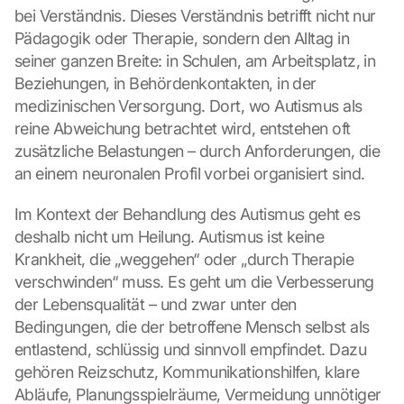
bei Verständnis. Dieses Verständnis betrifft nicht nur 
Pädagogik oder Therapie, sondern den Alltag in 
seiner ganzen Breite: in Schulen, am Arbeitsplatz, in 
Beziehungen, in Behördenkontakten, in der 
medizinischen Versorgung. Dort, wo Autismus als 
reine Abweichung betrachtet wird, entstehen oft 
zusätzliche Belastungen – durch Anforderungen, die 
L
o
an einem neuronalen Profil vorbei organisiert sind.
a
d 
Im Kontext der Behandlung des Autismus geht es 
G
deshalb nicht um Heilung. Autismus ist keine 
o
Krankheit, die „weggehen“ oder „durch Therapie 
o
verschwinden“ muss. Es geht um die Verbesserung 
g
der Lebensqualität – und zwar unter den 
l
e 
Bedingungen, die der betroffene Mensch selbst als 
M
entlastend, schlüssig und sinnvoll empfindet. Dazu 
a
gehören Reizschutz, Kommunikationshilfen, klare 
p
Abläufe, Planungsspielräume, Vermeidung unnötiger 
s