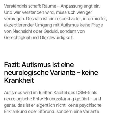
o 
Verständnis schafft Räume – Anpassung engt ein. 
t
Und wer verstanden wird, muss sich weniger 
h
verbiegen. Deshalb ist ein respektvoller, informierter, 
e 
akzeptierender Umgang mit Autismus keine Frage 
l
von Nachsicht oder Geduld, sondern von 
o
Gerechtigkeit und Gleichwürdigkeit.
a
d
i
n
g 
Fazit: Autismus ist eine 
o
f 
neurologische Variante – keine 
t
Krankheit
h
e 
G
Autismus wird im fünften Kapitel des DSM-5 als 
o
neurologische Entwicklungsstörung geführt – und 
o
genau das ist er eigentlich nicht: keine psychische 
g
Erkrankung oder Störung, sondern eine Variante 
l