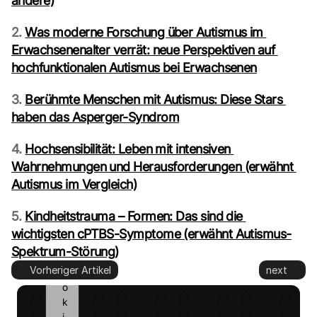
andere)
m
i
2. 
Was moderne Forschung über Autismus im 
t
Erwachsenenalter verrät: neue Perspektiven auf 
t
e
hochfunktionalen Autismus bei Erwachsenen
d 
t
3. 
Berühmte Menschen mit Autismus: Diese Stars 
o 
haben das Asperger-Syndrom
G
o
4. 
Hochsensibilität: Leben mit intensiven 
o
Wahrnehmungen und Herausforderungen (erwähnt 
g
Autismus im Vergleich)
l
e 
a
5. 
Kindheitstrauma – Formen: Das sind die 
n
wichtigsten cPTBS-Symptome (erwähnt Autismus-
d 
Spektrum-Störung)
c
Vorheriger Artikel
next
o
o
k
i