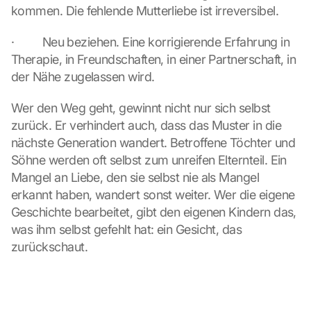
r
kommen. Die fehlende Mutterliebe ist irreversibel.
o
t
·         Neu beziehen. Eine korrigierende Erfahrung in 
e
Therapie, in Freundschaften, in einer Partnerschaft, in 
c
der Nähe zugelassen wird.
t
i
Wer den Weg geht, gewinnt nicht nur sich selbst 
o
zurück. Er verhindert auch, dass das Muster in die 
n 
s
nächste Generation wandert. Betroffene Töchter und 
c
Söhne werden oft selbst zum unreifen Elternteil. Ein 
r
Mangel an Liebe, den sie selbst nie als Mangel 
e
erkannt haben, wandert sonst weiter. Wer die eigene 
e
Geschichte bearbeitet, gibt den eigenen Kindern das, 
n
, 
was ihm selbst gefehlt hat: ein Gesicht, das 
y
zurückschaut.
o
u 
a
g