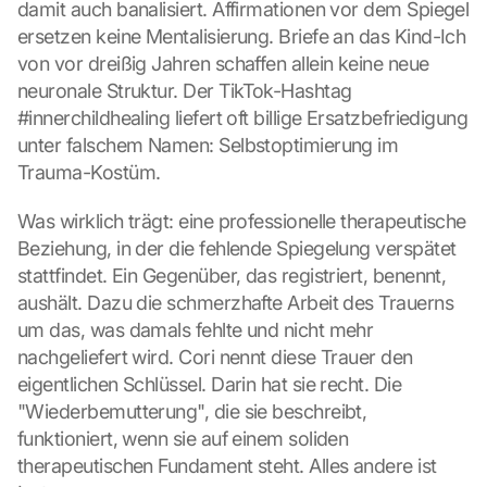
damit auch banalisiert. Affirmationen vor dem Spiegel 
ersetzen keine Mentalisierung. Briefe an das Kind-Ich 
von vor dreißig Jahren schaffen allein keine neue 
neuronale Struktur. Der TikTok-Hashtag 
#innerchildhealing liefert oft billige Ersatzbefriedigung 
unter falschem Namen: Selbstoptimierung im 
Trauma-Kostüm.
Was wirklich trägt: eine professionelle therapeutische 
Beziehung, in der die fehlende Spiegelung verspätet 
L
stattfindet. Ein Gegenüber, das registriert, benennt, 
o
aushält. Dazu die schmerzhafte Arbeit des Trauerns 
a
d 
um das, was damals fehlte und nicht mehr 
G
nachgeliefert wird. Cori nennt diese Trauer den 
o
eigentlichen Schlüssel. Darin hat sie recht. Die 
o
"Wiederbemutterung", die sie beschreibt, 
g
funktioniert, wenn sie auf einem soliden 
l
e 
therapeutischen Fundament steht. Alles andere ist 
M