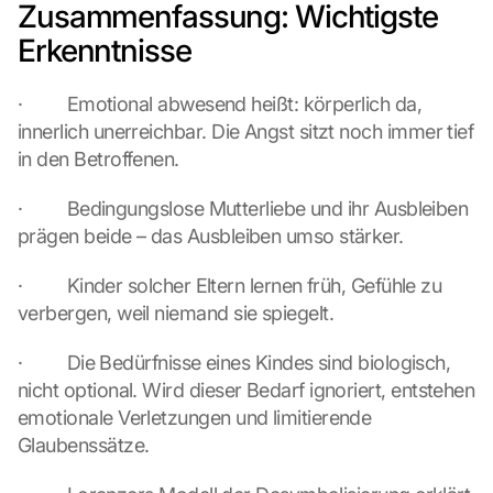
r
Zusammenfassung: Wichtigste 
e
Erkenntnisse
e 
t
o 
·         Emotional abwesend heißt: körperlich da, 
t
innerlich unerreichbar. Die Angst sitzt noch immer tief 
h
in den Betroffenen.
e 
l
·         Bedingungslose Mutterliebe und ihr Ausbleiben 
o
prägen beide – das Ausbleiben umso stärker.
a
d
i
·         Kinder solcher Eltern lernen früh, Gefühle zu 
n
verbergen, weil niemand sie spiegelt.
g 
o
·         Die Bedürfnisse eines Kindes sind biologisch, 
f 
nicht optional. Wird dieser Bedarf ignoriert, entstehen 
t
emotionale Verletzungen und limitierende 
h
Glaubenssätze.
e 
G
o