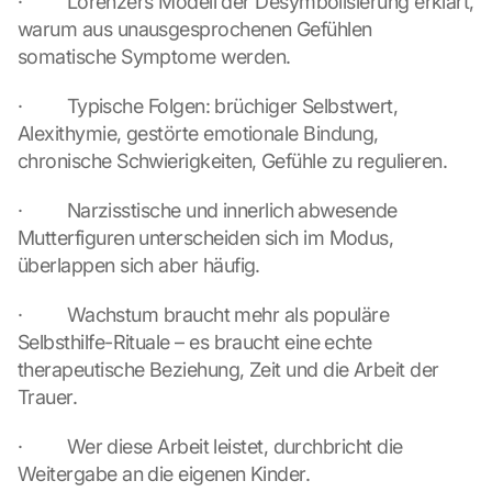
·         Lorenzers Modell der Desymbolisierung erklärt, 
o
warum aus unausgesprochenen Gefühlen 
g
somatische Symptome werden.
l
e 
·         Typische Folgen: brüchiger Selbstwert, 
M
Alexithymie, gestörte emotionale Bindung, 
a
p
chronische Schwierigkeiten, Gefühle zu regulieren.
s
. 
·         Narzisstische und innerlich abwesende 
D
Mutterfiguren unterscheiden sich im Modus, 
a
überlappen sich aber häufig.
t
a 
·         Wachstum braucht mehr als populäre 
w
Selbsthilfe-Rituale – es braucht eine echte 
i
l
therapeutische Beziehung, Zeit und die Arbeit der 
l 
Trauer.
b
e 
·         Wer diese Arbeit leistet, durchbricht die 
t
Weitergabe an die eigenen Kinder.
r