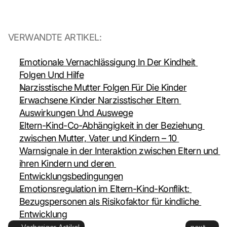
a
n
s
VERWANDTE ARTIKEL:
m
i
t
Emotionale Vernachlässigung In Der Kindheit 
t
Folgen Und Hilfe
e
Narzisstische Mutter Folgen Für Die Kinder
d 
Erwachsene Kinder Narzisstischer Eltern 
t
Auswirkungen Und Auswege
o 
G
Eltern-Kind-Co-Abhängigkeit in der Beziehung 
o
zwischen Mutter, Vater und Kindern – 10 
o
Warnsignale in der Interaktion zwischen Eltern und 
g
ihren Kindern und deren 
l
Entwicklungsbedingungen
e 
a
Emotionsregulation im Eltern-Kind-Konflikt: 
n
Bezugspersonen als Risikofaktor für kindliche 
d 
Entwicklung
c