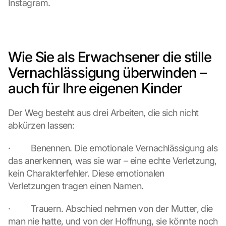
Instagram.
a
p
s
:
B
Wie Sie als Erwachsener die stille 
y 
Vernachlässigung überwinden – 
c
l
auch für Ihre eigenen Kinder
i
c
Der Weg besteht aus drei Arbeiten, die sich nicht 
k
abkürzen lassen:
i
n
g 
·         Benennen. Die emotionale Vernachlässigung als 
o
das anerkennen, was sie war – eine echte Verletzung, 
n 
kein Charakterfehler. Diese emotionalen 
t
Verletzungen tragen einen Namen.
h
i
·         Trauern. Abschied nehmen von der Mutter, die 
s 
man nie hatte, und von der Hoffnung, sie könnte noch 
p