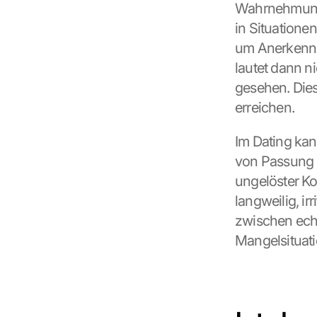
Wahrnehmung
in Situatione
um Anerkennu
lautet dann n
gesehen. Dies
erreichen.
Im Dating kan
von Passung i
ungelöster Ko
langweilig, irr
zwischen echt
Mangelsituat