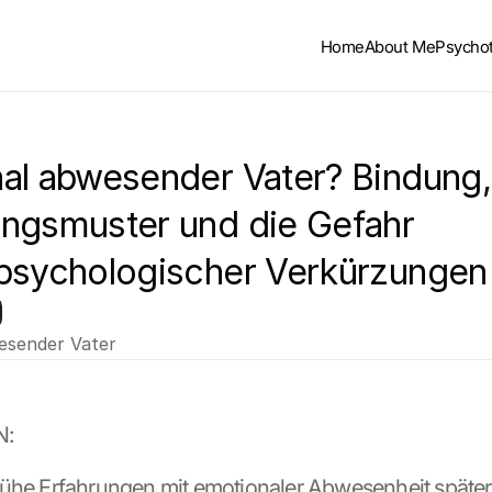
Home
About Me
Psycho
al abwesender Vater? Bindung, 
ngsmuster und die Gefahr 
psychologischer Verkürzungen
esender Vater
N:
ühe Erfahrungen mit emotionaler Abwesenheit später