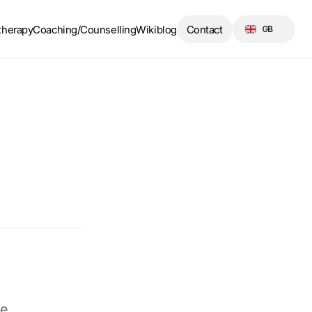
Select Language
therapy
Coaching/Counselling
Wikiblog
Contact
GB
e 