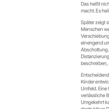
Das heißt nic
macht. Es hei
Später zeigt s
Menschen wer
Verschiebung 
einengend und
Abschottung.
Distanzierung
beschreiben, a
Entscheidend 
Kinder entwic
Umfeld. Eine 
verlässliche 
Umgekehrt kan