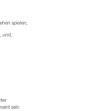
tehen spielen,
n, und,
ter 
eint sein 