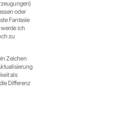
zeugungen) 
assen oder 
te Fantasie 
 werde ich 
ch zu 
in Zeichen 
tualisierung 
eit als 
die Differenz 