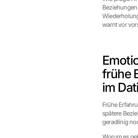
Beziehungen w
Wiederholungs
warnt vor vor
Emotio
frühe 
im Dat
Frühe Erfahru
spätere Bezi
geradlinig no
Worum es geh