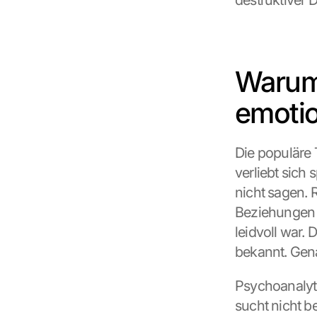
destruktiver 
Warum
emotio
Die populäre 
verliebt sich 
nicht sagen. 
Beziehungen 
leidvoll war. 
bekannt. Gena
Psychoanalyti
sucht nicht b