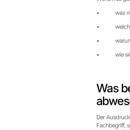
•             
•             
•             
•             w
Was be
abwese
Der Ausdruck 
Fachbegriff, s