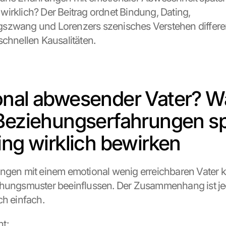
irklich? Der Beitrag ordnet Bindung, Dating, 
zwang und Lorenzers szenisches Verstehen differenz
schnellen Kausalitäten.
nal abwesender Vater? Wa
Beziehungserfahrungen sp
ing wirklich bewirken
ngen mit einem emotional wenig erreichbaren Vater 
ehungsmuster beeinflussen. Der Zusammenhang ist je
ch einfach.
t: