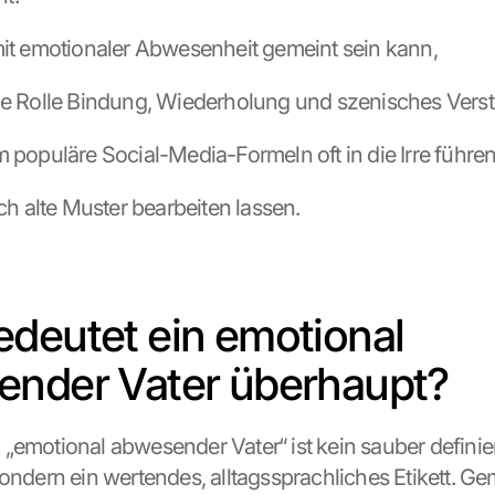
was mit emotionaler Abwesenheit gemeint sein kann,
welche Rolle Bindung, Wiederholung und szenisches Vers
warum populäre Social-Media-Formeln oft in die Irre führe
ie sich alte Muster bearbeiten lassen.
deutet ein emotional 
nder Vater überhaupt?
„emotional abwesender Vater“ ist kein sauber definier
ondern ein wertendes, alltagssprachliches Etikett. Gem