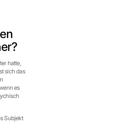
en 
ner?
r hatte, 
t sich das 
n 
wenn es 
sychisch 
s Subjekt 