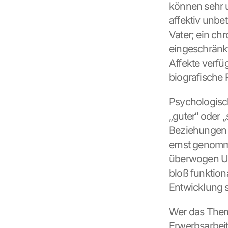
können sehr u
affektiv unbet
Vater; ein chr
eingeschränkt
Affekte verfüg
biografische 
Psychologisch
„guter“ oder „
Beziehungen e
ernst genomme
überwogen Un
bloß funktiona
Entwicklung 
Wer das Thema
Erwerbsarbeit