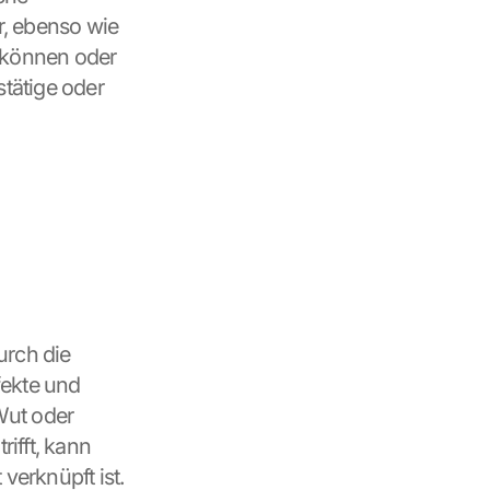
, ebenso wie 
 können oder 
tätige oder 
rch die 
ekte und 
ut oder 
fft, kann 
erknüpft ist. 