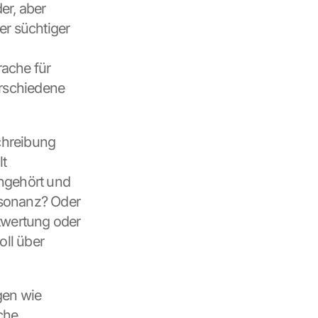
r, aber 
er süchtiger 
ache für 
erschiedene 
hreibung 
t 
ngehört und 
sonanz? Oder 
wertung oder 
ll über 
en wie 
he 