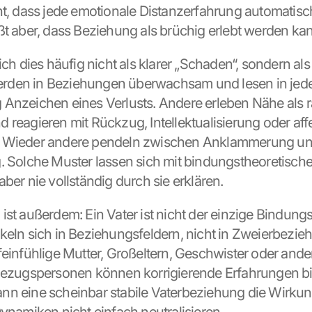
ht, dass jede emotionale Distanzerfahrung automatisch
ßt aber, dass Beziehung als brüchig erlebt werden ka
ich dies häufig nicht als klarer „Schaden“, sondern als
den in Beziehungen überwachsam und lesen in jeder
Anzeichen eines Verlusts. Andere erleben Nähe als r
 reagieren mit Rückzug, Intellektualisierung oder affe
 Wieder andere pendeln zwischen Anklammerung un
. Solche Muster lassen sich mit bindungstheoretische
ber nie vollständig durch sie erklären.
ist außerdem: Ein Vater ist nicht der einzige Bindungsa
keln sich in Beziehungsfeldern, nicht in Zweierbezie
feinfühlige Mutter, Großeltern, Geschwister oder ander
Bezugspersonen können korrigierende Erfahrungen bie
n eine scheinbar stabile Vaterbeziehung die Wirkun