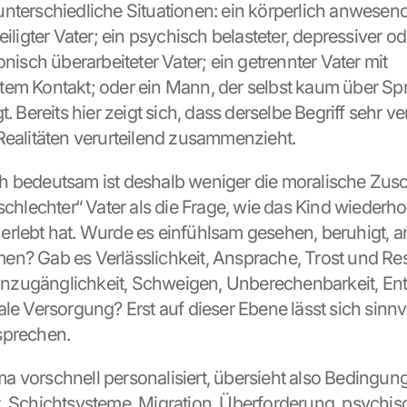
nterschiedliche Situationen: ein körperlich anwesende
eiligter Vater; ein psychisch belasteter, depressiver od
onisch überarbeiteter Vater; ein getrennter Vater mit 
em Kontakt; oder ein Mann, der selbst kaum über Spr
t. Bereits hier zeigt sich, dass derselbe Begriff sehr v
Realitäten verurteilend zusammenzieht.
 bedeutsam ist deshalb weniger die moralische Zusc
schlechter“ Vater als die Frage, wie das Kind wiederhol
rlebt hat. Wurde es einfühlsam gesehen, beruhigt, a
n? Gab es Verlässlichkeit, Ansprache, Trost und Re
zugänglichkeit, Schweigen, Unberechenbarkeit, Ent
le Versorgung? Erst auf dieser Ebene lässt sich sinnvo
sprechen.
 vorschnell personalisiert, übersieht also Bedingung
, Schichtsysteme, Migration, Überforderung, psychisc