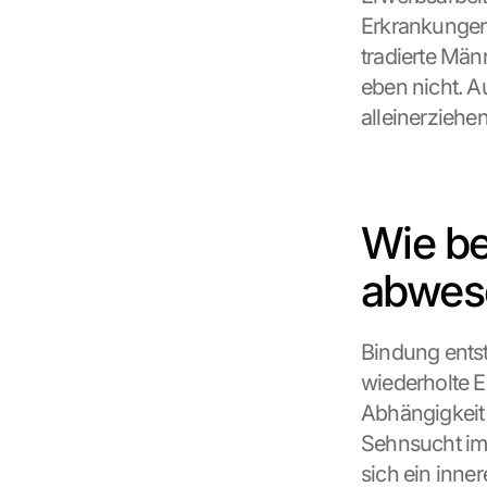
Erkrankungen,
tradierte Män
eben nicht. Au
alleinerziehe
Wie be
abwese
Bindung entst
wiederholte E
Abhängigkeit 
Sehnsucht imm
sich ein inner