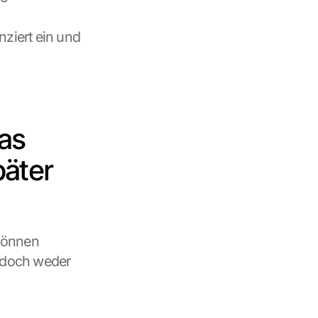
iert ein und 
s 
äter 
können 
doch weder 