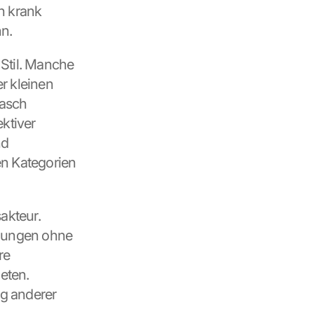
 krank 
nn.
 Stil. Manche 
 kleinen 
asch 
ktiver 
d 
n Kategorien 
kteur. 
hungen ohne 
e 
ten. 
g anderer 