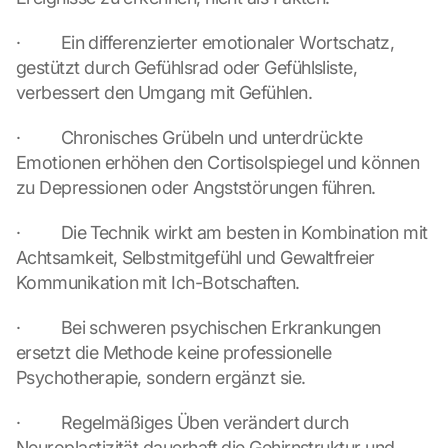
h
·         Ein differenzierter emotionaler Wortschatz, 
e 
G
gestützt durch Gefühlsrad oder Gefühlsliste, 
o
verbessert den Umgang mit Gefühlen.
o
g
·         Chronisches Grübeln und unterdrückte 
l
Emotionen erhöhen den Cortisolspiegel und können 
e 
zu Depressionen oder Angststörungen führen.
M
a
p
·         Die Technik wirkt am besten in Kombination mit 
s
Achtsamkeit, Selbstmitgefühl und Gewaltfreier 
. 
Kommunikation mit Ich-Botschaften.
D
a
·         Bei schweren psychischen Erkrankungen 
t
ersetzt die Methode keine professionelle 
a 
Psychotherapie, sondern ergänzt sie.
w
i
l
·         Regelmäßiges Üben verändert durch 
l 
Neuroplastizität dauerhaft die Gehirnstruktur und 