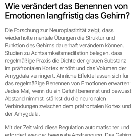
Wie verändert das Benennen von 
g
l
Emotionen langfristig das Gehirn?
e 
M
Die Forschung zur Neuroplastizität zeigt, dass 
a
wiederholte mentale Übungen die Struktur und 
p
s
Funktion des Gehirns dauerhaft verändern können. 
:
Studien zu Achtsamkeitsmeditation belegen, dass 
B
regelmäßige Praxis die Dichte der grauen Substanz 
y 
im präfrontalen Kortex erhöht und das Volumen der 
c
Amygdala verringert. Ähnliche Effekte lassen sich für 
l
i
das regelmäßige Benennen von Emotionen erwarten: 
c
Jedes Mal, wenn du ein Gefühl benennst und bewusst 
k
Abstand nimmst, stärkst du die neuronalen 
i
Verbindungen zwischen dem präfrontalen Kortex und 
n
der Amygdala.
g 
o
Mit der Zeit wird diese Regulation automatischer und 
n 
t
erfordert weniger bewusste Anstrengung. Das Gehirn 