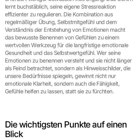
h
lernt buchstäblich, seine eigene Stressreaktion 
i
effizienter zu regulieren. Die Kombination aus 
s 
regelmäßiger Übung, Selbstmitgefühl und dem 
p
Verständnis der Entstehung von Emotionen macht 
r
o
das bewusste Benennen von Gefühlen zu einem 
t
wertvollen Werkzeug für die langfristige emotionale 
e
Gesundheit und das Selbstwertgefühl. Wer seine 
c
Emotionen zu benennen versteht und sie nicht länger 
t
als Feind betrachtet, sondern als Hinweisschilder, die 
i
o
unsere Bedürfnisse spiegeln, gewinnt nicht nur 
n 
emotionale Klarheit, sondern auch die Fähigkeit, 
s
Gefühle helfen zu lassen, statt sie zu fürchten.
c
r
e
e
n
Die wichtigsten Punkte auf einen 
, 
Blick
y