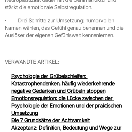
b
stärkt die emotionale Selbstregulation.
e 
t
·         Drei Schritte zur Umsetzung: humorvollen 
r
Namen wählen, das Gefühl genau benennen und die 
a
Auslöser der eigenen Gefühlswelt kennenlernen.
n
s
m
i
t
VERWANDTE ARTIKEL:
t
e
Psychologie der Grübelschleifen: 
d 
Katastrophendenken, häufig wiederkehrende 
t
negative Gedanken und Grübeln stoppen
o 
G
Emotionsregulation: die Lücke zwischen der 
o
Psychologie der Emotionen und der praktischen 
o
Umsetzung
g
Die 7 Grundsätze der Achtsamkeit
l
Akzeptanz: Definition, Bedeutung und Wege zur 
e 