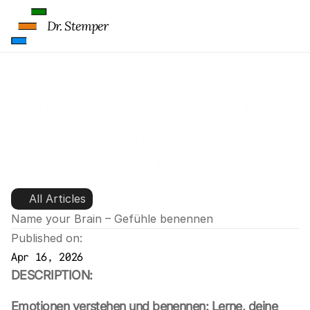
Dr. Stemper
Name your Brain – Gefühle 
benennen: Emotionen 
verstehen, regulieren und 
ausdrücken
All Articles
Name your Brain – Gefühle benennen
Published on:
Apr 16, 2026
DESCRIPTION:
Emotionen verstehen und benennen: Lerne, deine 