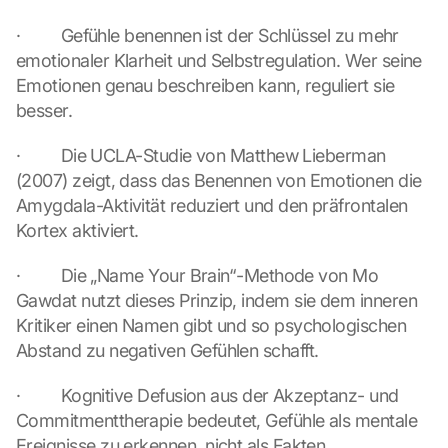
o
u 
·         Gefühle benennen ist der Schlüssel zu mehr 
a
emotionaler Klarheit und Selbstregulation. Wer seine 
g
Emotionen genau beschreiben kann, reguliert sie 
r
besser.
e
e 
t
·         Die UCLA-Studie von Matthew Lieberman 
o 
(2007) zeigt, dass das Benennen von Emotionen die 
t
Amygdala-Aktivität reduziert und den präfrontalen 
h
Kortex aktiviert.
e 
l
·         Die „Name Your Brain“-Methode von Mo 
o
Gawdat nutzt dieses Prinzip, indem sie dem inneren 
a
d
Kritiker einen Namen gibt und so psychologischen 
i
Abstand zu negativen Gefühlen schafft.
n
g 
·         Kognitive Defusion aus der Akzeptanz- und 
o
Commitmenttherapie bedeutet, Gefühle als mentale 
f 
Ereignisse zu erkennen, nicht als Fakten.
t