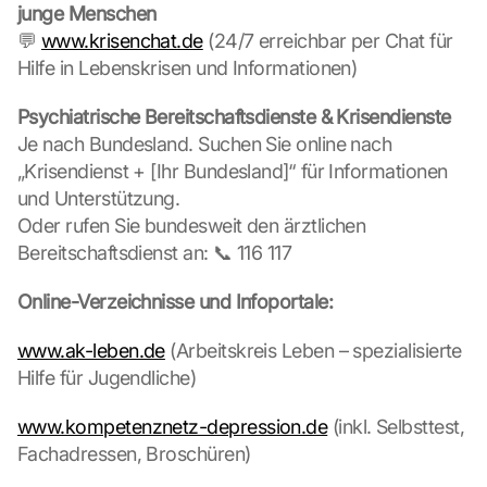
c
junge Menschen
l
💬 
www.krisenchat.de
 (24/7 erreichbar per Chat für 
i
Hilfe in Lebenskrisen und Informationen)
c
k
Psychiatrische Bereitschaftsdienste & Krisendienste
i
Je nach Bundesland. Suchen Sie online nach 
n
g 
„Krisendienst + [Ihr Bundesland]“ für Informationen 
o
und Unterstützung.
n 
Oder rufen Sie bundesweit den ärztlichen 
t
Bereitschaftsdienst an: 📞 116 117
h
i
Online-Verzeichnisse und Infoportale:
s 
p
www.ak-leben.de
r
 (Arbeitskreis Leben – spezialisierte 
o
Hilfe für Jugendliche)
t
e
www.kompetenznetz-depression.de
 (inkl. Selbsttest, 
c
Fachadressen, Broschüren)
t
i