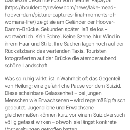
Das letzte bekannte Foto von Heather Papayoti 
(https://bouldercityreview.com/news/lake-mead-
hoover-dam/picture-captures-final-moments-of-
womans-life/) zeigt sie am Geländer der Hoover-
Damm-Brücke. Sekunden später ließ sie los – 
wortwörtlich. Kein Schrei. Keine Szene. Nur Wind in 
ihrem Haar und Stille. Ihre Sachen lagen noch auf der 
Rücksitzbank des wartenden Taxis. Touristen 
fotografierten auf der Brücke die atemberaubend 
schöne Landschaft.
Was so ruhig wirkt, ist in Wahrheit oft das Gegenteil 
von Heilung: eine gefährliche Pause vor dem Suizid. 
Diese scheinbare Gelassenheit – bei jungen 
Menschen wie Erwachsenen – wird regelmäßig falsch 
gedeutet. Jugendliche und Erwachsene 
gleichermaßen können kurz vor einem Suizidversuch 
völlig gefasst wirken – obwohl sie längst konkrete 
Vorbereitungen getroffen hatten.