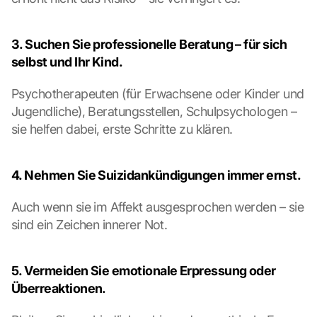
p
s
. 
3. Suchen Sie professionelle Beratung – für sich 
D
selbst und Ihr Kind.
a
t
Psychotherapeuten (für Erwachsene oder Kinder und 
a 
w
Jugendliche), Beratungsstellen, Schulpsychologen – 
i
sie helfen dabei, erste Schritte zu klären.
l
l 
b
4. Nehmen Sie Suizidankündigungen immer ernst.
e 
t
Auch wenn sie im Affekt ausgesprochen werden – sie 
r
sind ein Zeichen innerer Not.
a
n
s
5. Vermeiden Sie emotionale Erpressung oder 
m
i
Überreaktionen.
t
t