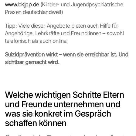
www.bkjpp.de
 (Kinder- und Jugendpsychiatrische 
o
Praxen deutschlandweit)
n 
s
Tipp: Viele dieser Angebote bieten auch Hilfe für 
c
r
Angehörige, Lehrkräfte und Freund:innen – sowohl 
e
telefonisch als auch online.
e
n
Suizidprävention wirkt – wenn sie erreichbar ist. Und 
, 
sichtbar gemacht wird.
y
o
u 
a
g
Welche wichtigen Schritte Eltern 
r
und Freunde unternehmen und 
e
e 
was sie konkret im Gespräch 
t
schaffen können
o 
t
h