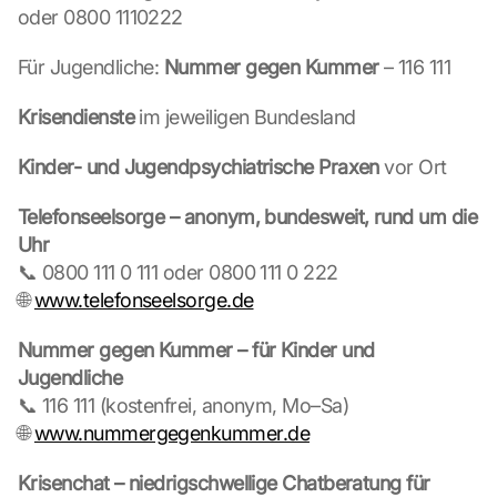
oder 0800 1110222
Für Jugendliche: 
Nummer gegen Kummer
 – 116 111
L
Krisendienste
 im jeweiligen Bundesland
o
a
Kinder- und Jugendpsychiatrische Praxen
 vor Ort
d 
G
Telefonseelsorge – anonym, bundesweit, rund um die 
o
Uhr
o
📞 0800 111 0 111 oder 0800 111 0 222
g
l
🌐 
www.telefonseelsorge.de
e 
M
Nummer gegen Kummer – für Kinder und 
a
Jugendliche
p
📞 116 111 (kostenfrei, anonym, Mo–Sa)
s
🌐 
www.nummergegenkummer.de
:
B
y 
Krisenchat – niedrigschwellige Chatberatung für 