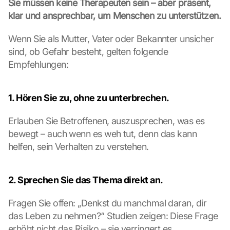
Sie müssen keine Therapeuten sein – aber präsent, 
e 
klar und ansprechbar, um Menschen zu unterstützen.
l
o
Wenn Sie als Mutter, Vater oder Bekannter unsicher 
a
d
sind, ob Gefahr besteht, gelten folgende 
i
Empfehlungen:
n
g 
o
1. Hören Sie zu, ohne zu unterbrechen.
f 
t
Erlauben Sie Betroffenen, auszusprechen, was es 
h
bewegt – auch wenn es weh tut, denn das kann 
e 
helfen, sein Verhalten zu verstehen.
G
o
o
2. Sprechen Sie das Thema direkt an.
g
l
e 
Fragen Sie offen: „Denkst du manchmal daran, dir 
M
das Leben zu nehmen?“ Studien zeigen: Diese Frage 
a
erhöht nicht das Risiko – sie verringert es.