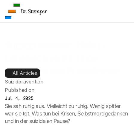
Dr. Stemper
Suizidprävention: Hilfe in 
Lebenskrisen für junge 
Menschen und Erwachsene
All Articles
Suizidprävention
Published on:
Jul 4, 2025
Sie sah ruhig aus. Vielleicht zu ruhig. Wenig später 
war sie tot. Was tun bei Krisen, Selbstmordgedanken 
und in der suizidalen Pause?