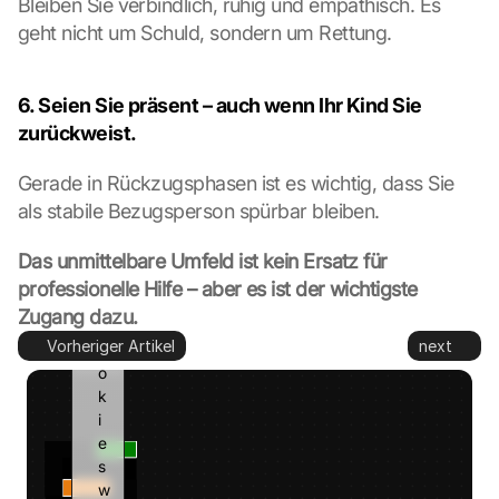
Bleiben Sie verbindlich, ruhig und empathisch. Es 
e
geht nicht um Schuld, sondern um Rettung.
d 
t
o 
6. Seien Sie präsent – auch wenn Ihr Kind Sie 
G
zurückweist.
o
o
Gerade in Rückzugsphasen ist es wichtig, dass Sie 
g
als stabile Bezugsperson spürbar bleiben.
l
e 
a
Das unmittelbare Umfeld ist kein Ersatz für 
n
professionelle Hilfe – aber es ist der wichtigste 
d 
Zugang dazu.
c
Vorheriger Artikel
next
o
o
k
i
e
s 
w