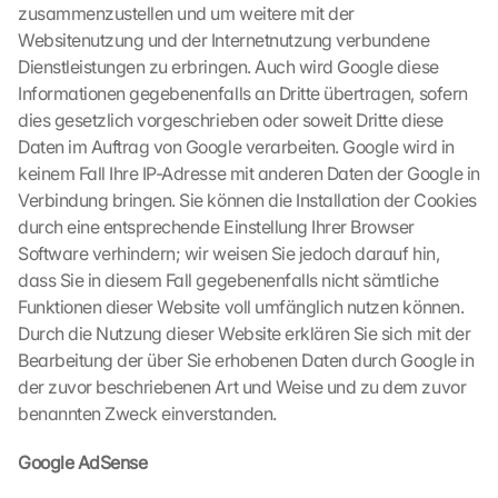
z
zusammenzustellen und um weitere mit der 
u
Websitenutzung und der Internetnutzung verbundene 
. 
Dienstleistungen zu erbringen. Auch wird Google diese 
D
Informationen gegebenenfalls an Dritte übertragen, sofern 
a
dies gesetzlich vorgeschrieben oder soweit Dritte diese 
b
e
Daten im Auftrag von Google verarbeiten. Google wird in 
i 
keinem Fall Ihre IP-Adresse mit anderen Daten der Google in 
w
Verbindung bringen. Sie können die Installation der Cookies 
e
durch eine entsprechende Einstellung Ihrer Browser 
r
Software verhindern; wir weisen Sie jedoch darauf hin, 
d
dass Sie in diesem Fall gegebenenfalls nicht sämtliche 
e
Funktionen dieser Website voll umfänglich nutzen können. 
n 
D
Durch die Nutzung dieser Website erklären Sie sich mit der 
a
Bearbeitung der über Sie erhobenen Daten durch Google in 
t
der zuvor beschriebenen Art und Weise und zu dem zuvor 
e
benannten Zweck einverstanden.
n 
a
Google AdSense
n 
G