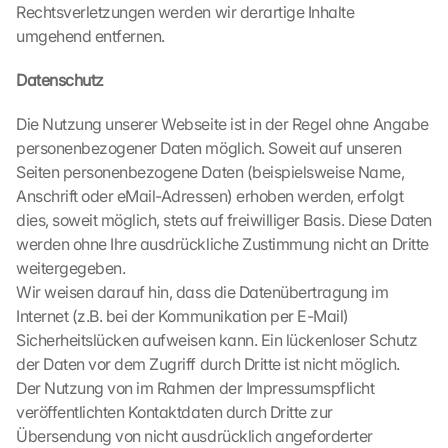
Rechtsverletzungen werden wir derartige Inhalte 
c
umgehend entfernen.
h
i
Datenschutz
r
m 
Die Nutzung unserer Webseite ist in der Regel ohne Angabe 
s
t
personenbezogener Daten möglich. Soweit auf unseren 
i
Seiten personenbezogene Daten (beispielsweise Name, 
m
Anschrift oder eMail-Adressen) erhoben werden, erfolgt 
m
dies, soweit möglich, stets auf freiwilliger Basis. Diese Daten 
e
werden ohne Ihre ausdrückliche Zustimmung nicht an Dritte 
n 
weitergegeben.
S
Wir weisen darauf hin, dass die Datenübertragung im 
i
e 
Internet (z.B. bei der Kommunikation per E-Mail) 
d
Sicherheitslücken aufweisen kann. Ein lückenloser Schutz 
e
der Daten vor dem Zugriff durch Dritte ist nicht möglich.
m 
Der Nutzung von im Rahmen der Impressumspflicht 
L
veröffentlichten Kontaktdaten durch Dritte zur 
a
Übersendung von nicht ausdrücklich angeforderter 
d