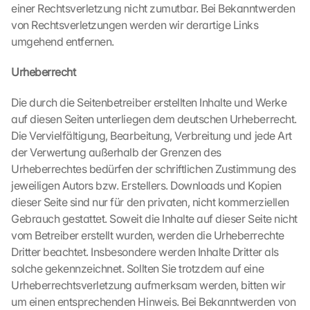
l
einer Rechtsverletzung nicht zumutbar. Bei Bekanntwerden 
i
von Rechtsverletzungen werden wir derartige Links 
c
umgehend entfernen.
k
e
Urheberrecht
n 
a
Die durch die Seitenbetreiber erstellten Inhalte und Werke 
u
auf diesen Seiten unterliegen dem deutschen Urheberrecht. 
f 
d
Die Vervielfältigung, Bearbeitung, Verbreitung und jede Art 
i
der Verwertung außerhalb der Grenzen des 
e
Urheberrechtes bedürfen der schriftlichen Zustimmung des 
s
jeweiligen Autors bzw. Erstellers. Downloads und Kopien 
e
dieser Seite sind nur für den privaten, nicht kommerziellen 
n 
Gebrauch gestattet. Soweit die Inhalte auf dieser Seite nicht 
S
vom Betreiber erstellt wurden, werden die Urheberrechte 
c
h
Dritter beachtet. Insbesondere werden Inhalte Dritter als 
u
solche gekennzeichnet. Sollten Sie trotzdem auf eine 
t
Urheberrechtsverletzung aufmerksam werden, bitten wir 
z
um einen entsprechenden Hinweis. Bei Bekanntwerden von 
s