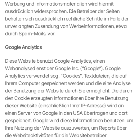
Werbung und Informationsmaterialien wird hiermit 
e
n 
ausdrücklich widersprochen. Die Betreiber der Seiten 
d
behalten sich ausdrücklich rechtliche Schritte im Falle der 
e
unverlangten Zusendung von Werbeinformationen, etwa 
r 
durch Spam-Mails, vor.
G
o
Google Analytics
o
g
Diese Website benutzt Google Analytics, einen 
l
Webanalysedienst der Google Inc. (“Google“). Google 
e 
M
Analytics verwendet sog. “Cookies“, Textdateien, die auf 
a
Ihrem Computer gespeichert werden und die eine Analyse 
p
der Benutzung der Website durch Sie ermöglicht. Die durch 
s
den Cookie erzeugten Informationen über Ihre Benutzung 
-
dieser Website (einschließlich Ihrer IP-Adresse) wird an 
K
einen Server von Google in den USA übertragen und dort 
a
gespeichert. Google wird diese Informationen benutzen, um 
r
t
Ihre Nutzung der Website auszuwerten, um Reports über 
e 
die Websiteaktivitäten für die Websitebetreiber 