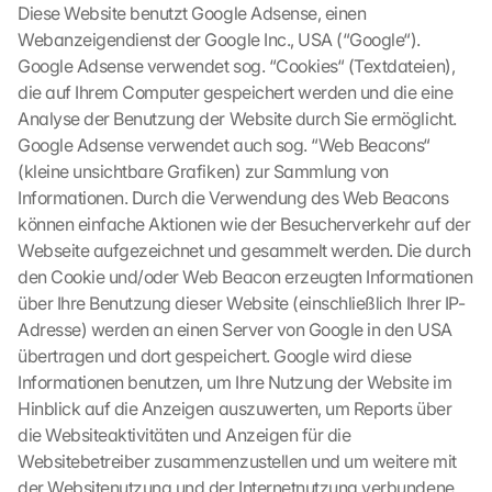
Diese Website benutzt Google Adsense, einen 
o
Webanzeigendienst der Google Inc., USA (“Google“). 
o
Google Adsense verwendet sog. “Cookies“ (Textdateien), 
g
l
die auf Ihrem Computer gespeichert werden und die eine 
e 
Analyse der Benutzung der Website durch Sie ermöglicht. 
ü
Google Adsense verwendet auch sog. “Web Beacons“ 
b
(kleine unsichtbare Grafiken) zur Sammlung von 
e
Informationen. Durch die Verwendung des Web Beacons 
r
können einfache Aktionen wie der Besucherverkehr auf der 
t
Webseite aufgezeichnet und gesammelt werden. Die durch 
r
a
den Cookie und/oder Web Beacon erzeugten Informationen 
g
über Ihre Benutzung dieser Website (einschließlich Ihrer IP-
e
Adresse) werden an einen Server von Google in den USA 
n 
übertragen und dort gespeichert. Google wird diese 
u
Informationen benutzen, um Ihre Nutzung der Website im 
n
Hinblick auf die Anzeigen auszuwerten, um Reports über 
d 
die Websiteaktivitäten und Anzeigen für die 
C
o
Websitebetreiber zusammenzustellen und um weitere mit 
o
der Websitenutzung und der Internetnutzung verbundene 