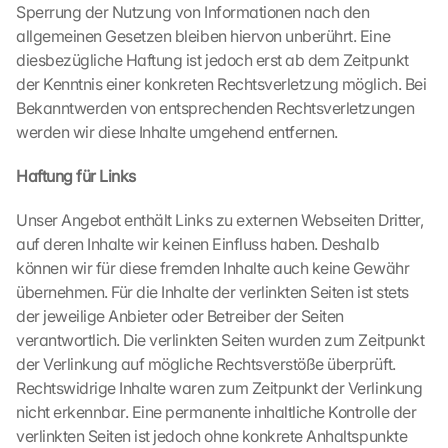
Sperrung der Nutzung von Informationen nach den 
a
p
allgemeinen Gesetzen bleiben hiervon unberührt. Eine 
s
diesbezügliche Haftung ist jedoch erst ab dem Zeitpunkt 
-
der Kenntnis einer konkreten Rechtsverletzung möglich. Bei 
K
Bekanntwerden von entsprechenden Rechtsverletzungen 
a
werden wir diese Inhalte umgehend entfernen.
r
t
Haftung für Links
e 
l
Unser Angebot enthält Links zu externen Webseiten Dritter, 
a
d
auf deren Inhalte wir keinen Einfluss haben. Deshalb 
e
können wir für diese fremden Inhalte auch keine Gewähr 
n
übernehmen. Für die Inhalte der verlinkten Seiten ist stets 
:
der jeweilige Anbieter oder Betreiber der Seiten 
D
verantwortlich. Die verlinkten Seiten wurden zum Zeitpunkt 
u
der Verlinkung auf mögliche Rechtsverstöße überprüft. 
r
Rechtswidrige Inhalte waren zum Zeitpunkt der Verlinkung 
c
h 
nicht erkennbar. Eine permanente inhaltliche Kontrolle der 
K
verlinkten Seiten ist jedoch ohne konkrete Anhaltspunkte 