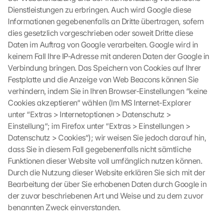
k
Dienstleistungen zu erbringen. Auch wird Google diese 
i
Informationen gegebenenfalls an Dritte übertragen, sofern 
e
dies gesetzlich vorgeschrieben oder soweit Dritte diese 
s 
Daten im Auftrag von Google verarbeiten. Google wird in 
g
keinem Fall Ihre IP-Adresse mit anderen Daten der Google in 
e
s
Verbindung bringen. Das Speichern von Cookies auf Ihrer 
e
Festplatte und die Anzeige von Web Beacons können Sie 
t
verhindern, indem Sie in Ihren Browser-Einstellungen “keine 
z
Cookies akzeptieren“ wählen (Im MS Internet-Explorer 
t
unter “Extras > Internetoptionen > Datenschutz > 
. 
Einstellung“; im Firefox unter “Extras > Einstellungen > 
G
Datenschutz > Cookies“); wir weisen Sie jedoch darauf hin, 
o
o
dass Sie in diesem Fall gegebenenfalls nicht sämtliche 
g
Funktionen dieser Website voll umfänglich nutzen können. 
l
Durch die Nutzung dieser Website erklären Sie sich mit der 
e 
Bearbeitung der über Sie erhobenen Daten durch Google in 
k
der zuvor beschriebenen Art und Weise und zu dem zuvor 
a
benannten Zweck einverstanden.
n