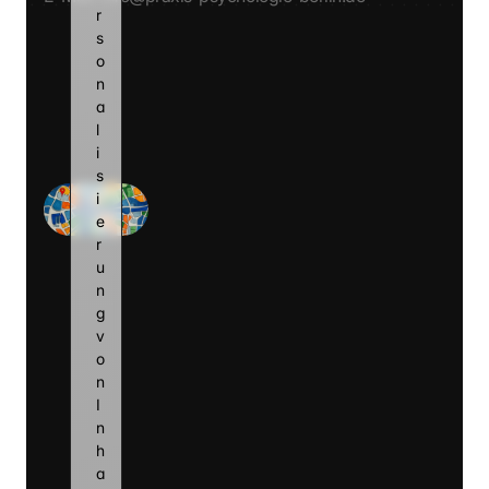
r
s
Montag
o
n
Dienstag
a
Mittwoch
l
i
Donnerstag
s
i
Freitag
e
r
u
n
g 
v
o
n 
I
n
h
a