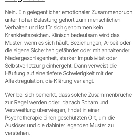
s
-
Nein. Ein gelegentlicher emotionaler Zusammenbruch 
K
unter hoher Belastung gehört zum menschlichen 
a
Verhalten und ist für sich genommen kein 
r
t
Krankheitszeichen. Klinisch bedeutsam wird das 
e 
Muster, wenn es sich häuft, Beziehungen, Arbeit oder 
l
die eigene Sicherheit gefährdet oder mit anhaltender 
a
Niedergeschlagenheit, starker Impulsivität oder 
d
Selbstverletzung einhergeht. Dann verweist die 
e
Häufung auf eine tiefere Schwierigkeit mit der 
n
:
Affektregulation, die Klärung verlangt.
D
u
Wer bei sich bemerkt, dass solche Zusammenbrüche 
r
zur Regel werden oder  danach Scham und 
c
Verzweiflung überwiegen, findet in einer 
h 
Psychotherapie einen geschützten Ort, um die 
K
l
Auslöser und die dahinterliegenden Muster zu 
i
verstehen.
c