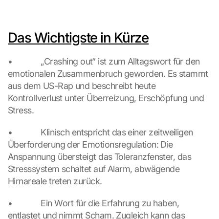
D
a
b
Das Wichtigste in Kürze
e
i 
•             „Crashing out“ ist zum Alltagswort für den 
w
e
emotionalen Zusammenbruch geworden. Es stammt 
r
aus dem US-Rap und beschreibt heute 
d
Kontrollverlust unter Überreizung, Erschöpfung und 
e
Stress.
n 
D
•             Klinisch entspricht das einer zeitweiligen 
a
Überforderung der Emotionsregulation: Die 
t
e
Anspannung übersteigt das Toleranzfenster, das 
n 
Stresssystem schaltet auf Alarm, abwägende 
a
Hirnareale treten zurück.
n 
G
•             Ein Wort für die Erfahrung zu haben, 
o
entlastet und nimmt Scham. Zugleich kann das 
o