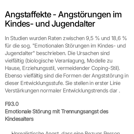
e
n 
Angstaffekte - Angstörungen im 
S
c
Kindes- und Jugendalter
h
u
In Studien wurden Raten zwischen 9,5 % und 18,6 % 
t
für die sog. "Emotionalen Störungen im Kindes- und 
z
s
Jugendalter" beschrieben. Die Ursachen sind 
c
vielfältig (biologische Veranlagung, Modelle zu 
h
Hause, Erziehungsstil, vermeidender Coping-Stil). 
i
Ebenso vielfältig sind die Formen der Angststörung in 
r
dieser Entwicklungsstufe. Sie stellen in erster Linie 
m 
s
Verstärkungen normaler Entwicklungstrends dar .
t
i
F93.0
m
Emotionale Störung mit Trennungsangst des 
m
Kindesalters
e
n 
Unrealistische Angst, dass eine Bezugs Person 
S