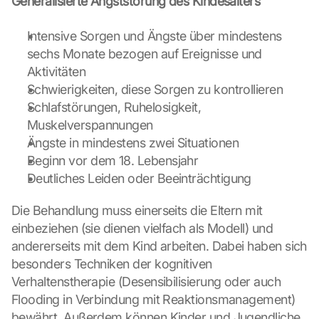
Generalisierte Angststörung des Kindesalters
e
n 
Intensive Sorgen und Ängste über mindestens 
u
sechs Monate bezogen auf Ereignisse und 
n
Aktivitäten
d 
Schwierigkeiten, diese Sorgen zu kontrollieren
C
o
Schlafstörungen, Ruhelosigkeit, 
o
Muskelverspannungen
k
Ängste in mindestens zwei Situationen
i
Beginn vor dem 18. Lebensjahr
e
Deutliches Leiden oder Beeinträchtigung
s 
g
e
Die Behandlung muss einerseits die Eltern mit 
s
einbeziehen (sie dienen vielfach als Modell) und 
e
andererseits mit dem Kind arbeiten. Dabei haben sich 
t
besonders Techniken der kognitiven 
z
Verhaltenstherapie (Desensibilisierung oder auch 
t
. 
Flooding in Verbindung mit Reaktionsmanagement) 
G
bewährt. Außerdem können Kinder und Jugendliche 