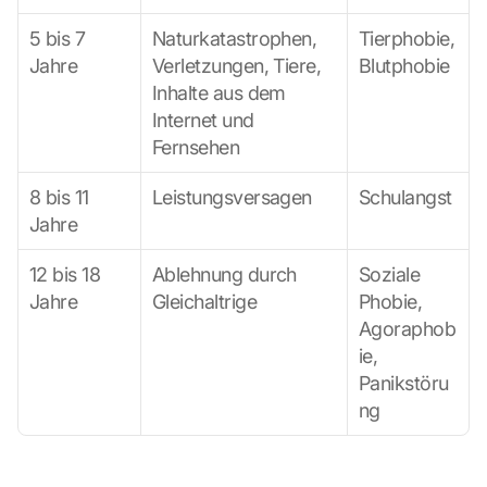
n
:
5 bis 7 
Naturkatastrophen, 
Tierphobie, 
D
Jahre
Verletzungen, Tiere, 
Blutphobie
u
Inhalte aus dem 
r
Internet und 
c
Fernsehen
h 
K
8 bis 11 
l
Leistungsversagen
Schulangst
i
Jahre
c
k
12 bis 18 
Ablehnung durch 
Soziale 
e
Jahre
Gleichaltrige
Phobie, 
n 
Agoraphob
a
ie, 
u
f 
Panikstöru
d
ng
i
e
s