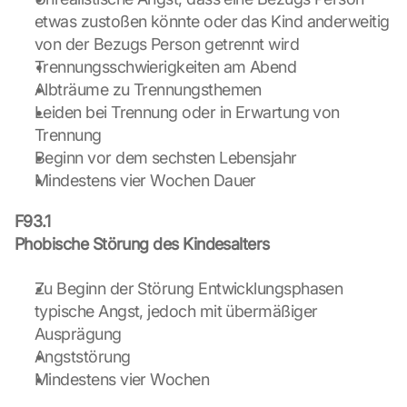
i
etwas zustoßen könnte oder das Kind anderweitig 
e 
von der Bezugs Person getrennt wird
d
Trennungsschwierigkeiten am Abend
e
Albträume zu Trennungsthemen
m 
Leiden bei Trennung oder in Erwartung von 
L
a
Trennung
d
Beginn vor dem sechsten Lebensjahr
e
Mindestens vier Wochen Dauer
n 
d
F93.1
e
Phobische Störung des Kindesalters
r 
G
o
Zu Beginn der Störung Entwicklungsphasen 
o
typische Angst, jedoch mit übermäßiger 
g
Ausprägung
l
Angststörung
e 
Mindestens vier Wochen
M
a