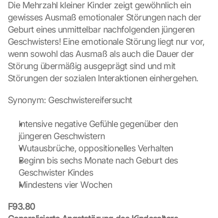
n 
Die Mehrzahl kleiner Kinder zeigt gewöhnlich ein 
D
gewisses Ausmaß emotionaler Störungen nach der 
a
Geburt eines unmittelbar nachfolgenden jüngeren 
t
Geschwisters! Eine emotionale Störung liegt nur vor, 
e
wenn sowohl das Ausmaß als auch die Dauer der 
n 
a
Störung übermäßig ausgeprägt sind und mit 
n 
Störungen der sozialen Interaktionen einhergehen.
G
o
Synonym: Geschwistereifersucht
o
g
Intensive negative Gefühle gegenüber den 
l
jüngeren Geschwistern
e 
ü
Wutausbrüche, oppositionelles Verhalten
b
Beginn bis sechs Monate nach Geburt des 
e
Geschwister Kindes
r
Mindestens vier Wochen
t
r
F93.80
a
g