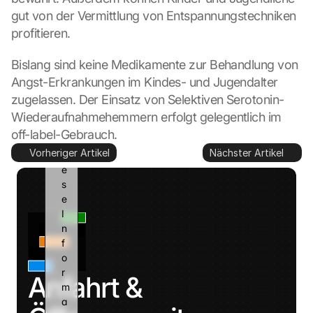
o
gut von der Vermittlung von Entspannungstechniken 
o
profitieren.
g
l
Bislang sind keine Medikamente zur Behandlung von 
e 
Angst-Erkrankungen im Kindes- und Jugendalter 
k
a
zugelassen. Der Einsatz von Selektiven Serotonin-
n
Wiederaufnahmehemmern erfolgt gelegentlich im 
n 
off-label-Gebrauch.
d
Vorheriger Artikel
Nächster Artikel
i
e
s
e 
I
n
f
o
r
Anfahrt & 
m
a