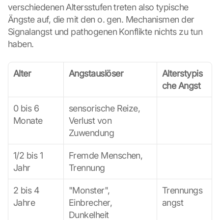
verschiedenen Altersstufen treten also typische 
Ängste auf, die mit den o. gen. Mechanismen der 
G
o
Signalangst und pathogenen Konflikte nichts zu tun 
o
haben.
g
l
e 
Alter
Angstauslöser
Alterstypis
M
che Angst
a
p
0 bis 6 
sensorische Reize, 
s
Monate
Verlust von 
-
Zuwendung
K
a
r
1/2 bis 1 
Fremde Menschen, 
t
Jahr
Trennung
e 
l
2 bis 4 
"Monster", 
Trennungs
a
Jahre
Einbrecher, 
angst
d
Dunkelheit
e