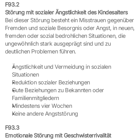
p
F93.2
s
Störung mit sozialer Ängstlichkeit des Kindesalters
-
Bei dieser Störung besteht ein Misstrauen gegenüber 
K
Fremden und soziale Besorgnis oder Angst, in neuen, 
a
fremden oder sozial bedrohlichen Situationen, die 
r
ungewöhnlich stark ausgeprägt sind und zu 
t
e 
deutlichen Problemen führen.
z
u
Ängstlichkeit und Vermeidung in sozialen 
. 
Situationen
D
Reduktion sozialer Beziehungen
a
b
Gute Beziehungen zu Bekannten oder 
e
Familienmitgliedern
i 
Mindestens vier Wochen
w
Keine andere Angststörung
e
r
F93.3
d
Emotionale Störung mit Geschwisterrivalität
e