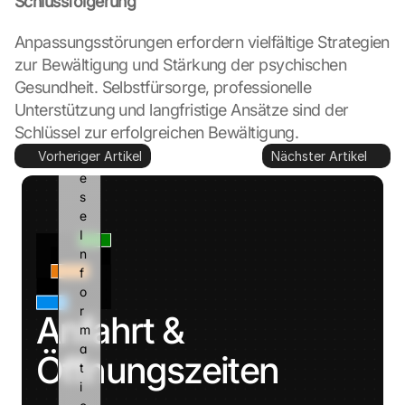
Schlussfolgerung
g
l
Anpassungsstörungen erfordern vielfältige Strategien 
e 
zur Bewältigung und Stärkung der psychischen 
k
a
Gesundheit. Selbstfürsorge, professionelle 
n
Unterstützung und langfristige Ansätze sind der 
n 
Schlüssel zur erfolgreichen Bewältigung.
d
Vorheriger Artikel
Nächster Artikel
i
e
s
e 
I
n
f
o
r
Anfahrt & 
m
a
Öffnungszeiten
t
i