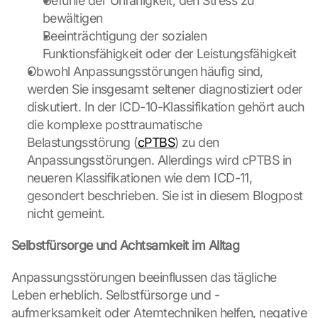
Gefühle der Unfähigkeit, den Stress zu 
-
bewältigen
K
Beeinträchtigung der sozialen 
a
r
Funktionsfähigkeit oder der Leistungsfähigkeit
t
Obwohl Anpassungsstörungen häufig sind, 
e 
werden Sie insgesamt seltener diagnostiziert oder 
z
diskutiert. In der ICD-10-Klassifikation gehört auch 
u
die komplexe posttraumatische 
. 
D
Belastungsstörung (
cPTBS
) zu den 
a
Anpassungsstörungen. Allerdings wird cPTBS in 
b
neueren Klassifikationen wie dem ICD-11, 
e
gesondert beschrieben. Sie ist in diesem Blogpost 
i 
nicht gemeint.
w
e
Selbstfürsorge und Achtsamkeit im Alltag
r
d
e
Anpassungsstörungen beeinflussen das tägliche 
n 
Leben erheblich. Selbstfürsorge und -
D
aufmerksamkeit oder Atemtechniken helfen, negative 