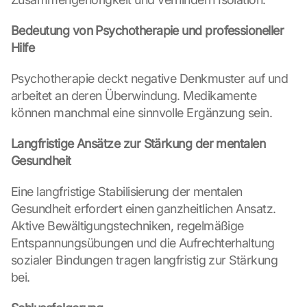
u
n
Bedeutung von Psychotherapie und professioneller 
d 
Hilfe
C
o
Psychotherapie deckt negative Denkmuster auf und 
o
arbeitet an deren Überwindung. Medikamente 
k
i
können manchmal eine sinnvolle Ergänzung sein.
e
s 
Langfristige Ansätze zur Stärkung der mentalen 
g
Gesundheit
e
s
Eine langfristige Stabilisierung der mentalen 
e
Gesundheit erfordert einen ganzheitlichen Ansatz. 
t
Aktive Bewältigungstechniken, regelmäßige 
z
t
Entspannungsübungen und die Aufrechterhaltung 
. 
sozialer Bindungen tragen langfristig zur Stärkung 
G
bei.
o
o