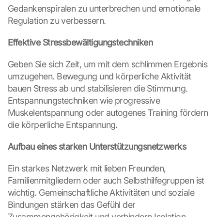
a
Gedankenspiralen zu unterbrechen und emotionale 
t
Regulation zu verbessern.
e
n 
a
Effektive Stressbewältigungstechniken
n 
G
Geben Sie sich Zeit, um mit dem schlimmen Ergebnis 
o
umzugehen. Bewegung und körperliche Aktivität 
o
bauen Stress ab und stabilisieren die Stimmung. 
g
Entspannungstechniken wie progressive 
l
Muskelentspannung oder autogenes Training fördern 
e 
ü
die körperliche Entspannung.
b
e
Aufbau eines starken Unterstützungsnetzwerks
r
t
Ein starkes Netzwerk mit lieben Freunden, 
r
Familienmitgliedern oder auch Selbsthilfegruppen ist 
a
wichtig. Gemeinschaftliche Aktivitäten und soziale 
g
Bindungen stärken das Gefühl der 
e
n 
Zusammengehörigkeit und verhindern Isolation.