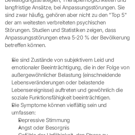
d
langfristige Ansätze, bei Anpassungsstörungen. Sie 
e
sind zwar häufig, gehören aber nicht zu den "Top 5" 
m 
der am weitesten verbreiteten psychischen 
L
Störungen. Studien und Statistiken zeigen, dass 
a
d
Anpassungsstörungen etwa 5-20 % der Bevölkerung 
e
betreffen können.
n 
d
Sie sind Zustände von subjektivem Leid und 
e
emotionaler Beeinträchtigung, die in der Folge von 
r 
G
außergewöhnlicher Belastung (einschneidende 
o
Lebensveränderungen oder belastende 
o
Lebensereignisse) auftreten und gewöhnlich die 
g
soziale Funktionsfähigkeit beeinträchtigen.
l
Die Symptome können vielfältig sein und 
e 
umfassen:
M
a
Depressive Stimmung
p
Angst oder Besorgnis
s