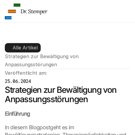
S
c
Dr. Stemper
h
u
t
z
s
Anpassungsstörungen
c
Alle Artikel
h
Strategien zur Bewältigung von 
i
r
Anpassungsstörungen
m 
Veröffentlicht am:
s
25.06.2024
t
Strategien zur Bewältigung von 
i
m
Anpassungsstörungen
m
e
Einführung
n 
S
In diesem Blogpostgeht es im 
i
e 
Bewältigungsstrategien, Therapiemöglichkeiten und 