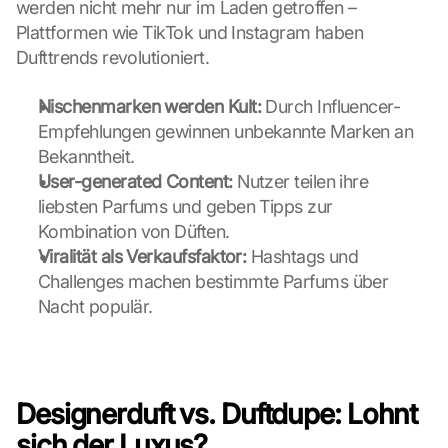
l
werden nicht mehr nur im Laden getroffen – 
i
Plattformen wie TikTok und Instagram haben 
c
Dufttrends revolutioniert.
k
e
Nischenmarken werden Kult:
 Durch Influencer-
n 
a
Empfehlungen gewinnen unbekannte Marken an 
u
Bekanntheit.
f 
User-generated Content:
 Nutzer teilen ihre 
d
liebsten Parfums und geben Tipps zur 
i
Kombination von Düften.
e
s
Viralität als Verkaufsfaktor:
 Hashtags und 
e
Challenges machen bestimmte Parfums über 
n 
Nacht populär.
S
c
h
u
t
Designerduft vs. Duftdupe: Lohnt 
z
sich der Luxus?
s