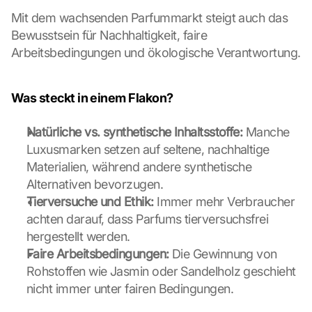
o
Mit dem wachsenden Parfummarkt steigt auch das 
o
Bewusstsein für Nachhaltigkeit, faire 
g
Arbeitsbedingungen und ökologische Verantwortung.
l
e 
ü
Was steckt in einem Flakon?
b
e
r
Natürliche vs. synthetische Inhaltsstoffe:
 Manche 
t
Luxusmarken setzen auf seltene, nachhaltige 
r
Materialien, während andere synthetische 
a
Alternativen bevorzugen.
g
Tierversuche und Ethik:
 Immer mehr Verbraucher 
e
n 
achten darauf, dass Parfums tierversuchsfrei 
u
hergestellt werden.
n
Faire Arbeitsbedingungen:
 Die Gewinnung von 
d 
Rohstoffen wie Jasmin oder Sandelholz geschieht 
C
nicht immer unter fairen Bedingungen.
o
o