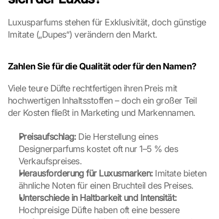
c
h
Luxusparfums stehen für Exklusivität, doch günstige 
i
Imitate („Dupes“) verändern den Markt.
r
m 
s
Zahlen Sie für die Qualität oder für den Namen?
t
i
Viele teure Düfte rechtfertigen ihren Preis mit 
m
hochwertigen Inhaltsstoffen – doch ein großer Teil 
m
e
der Kosten fließt in Marketing und Markennamen.
n 
S
Preisaufschlag:
 Die Herstellung eines 
i
Designerparfums kostet oft nur 1–5 % des 
e 
Verkaufspreises.
d
e
Herausforderung für Luxusmarken:
 Imitate bieten 
m 
ähnliche Noten für einen Bruchteil des Preises.
L
Unterschiede in Haltbarkeit und Intensität:
a
Hochpreisige Düfte haben oft eine bessere 
d