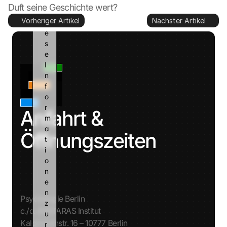
n 
Duft seine Geschichte wert?
d
Vorheriger Artikel
Nächster Artikel
i
e
s
e 
I
n
f
o
r
Anfahrt & 
m
a
Öffnungszeiten
t
i
o
n
e
n 
Psychologie Berlin
z
c./o. AVATARAS Institut
u
Kalckreuthstr. 16 – 10777 Berlin
r 