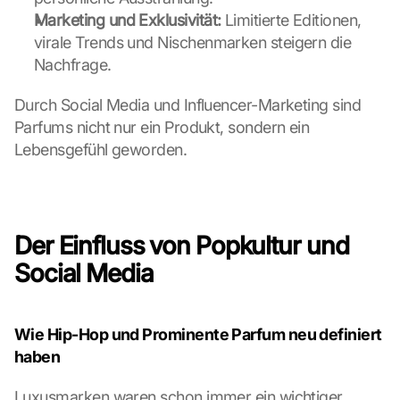
Marketing und Exklusivität:
 Limitierte Editionen, 
virale Trends und Nischenmarken steigern die 
Nachfrage.
Durch Social Media und Influencer-Marketing sind 
Parfums nicht nur ein Produkt, sondern ein 
Lebensgefühl geworden.
Der Einfluss von Popkultur und 
Social Media
G
o
o
Wie Hip-Hop und Prominente Parfum neu definiert 
g
l
haben
e 
M
Luxusmarken waren schon immer ein wichtiger 