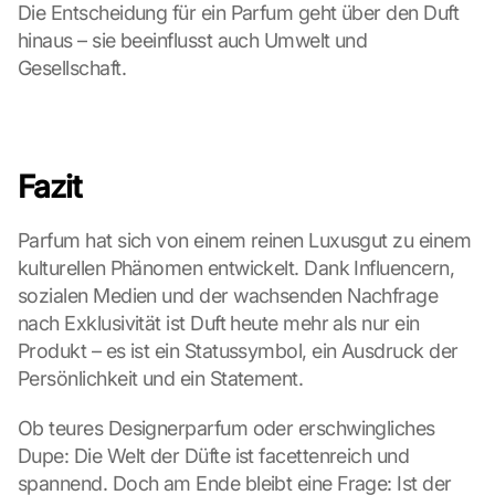
k
Die Entscheidung für ein Parfum geht über den Duft 
i
hinaus – sie beeinflusst auch Umwelt und 
e
Gesellschaft.
s 
g
e
s
e
Fazit
t
z
Parfum hat sich von einem reinen Luxusgut zu einem 
t
. 
kulturellen Phänomen entwickelt. Dank Influencern, 
G
sozialen Medien und der wachsenden Nachfrage 
o
nach Exklusivität ist Duft heute mehr als nur ein 
o
Produkt – es ist ein Statussymbol, ein Ausdruck der 
g
Persönlichkeit und ein Statement.
l
e 
Ob teures Designerparfum oder erschwingliches 
k
a
Dupe: Die Welt der Düfte ist facettenreich und 
n
spannend. Doch am Ende bleibt eine Frage: Ist der 