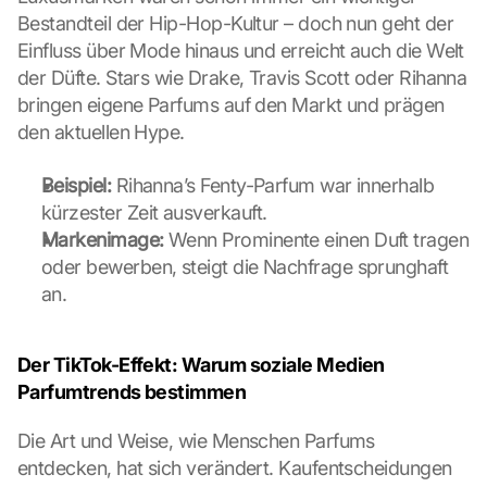
a
Bestandteil der Hip-Hop-Kultur – doch nun geht der 
p
Einfluss über Mode hinaus und erreicht auch die Welt 
s
der Düfte. Stars wie Drake, Travis Scott oder Rihanna 
-
K
bringen eigene Parfums auf den Markt und prägen 
a
den aktuellen Hype.
r
t
Beispiel:
 Rihanna’s Fenty-Parfum war innerhalb 
e 
kürzester Zeit ausverkauft.
l
Markenimage:
a
 Wenn Prominente einen Duft tragen 
d
oder bewerben, steigt die Nachfrage sprunghaft 
e
an.
n
:
D
Der TikTok-Effekt: Warum soziale Medien 
u
Parfumtrends bestimmen
r
c
Die Art und Weise, wie Menschen Parfums 
h 
entdecken, hat sich verändert. Kaufentscheidungen 
K