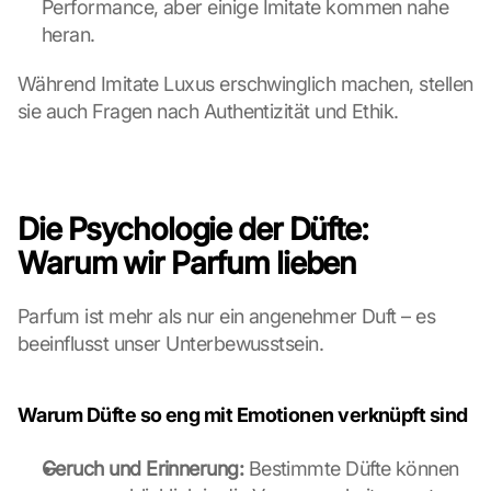
Performance, aber einige Imitate kommen nahe 
e
heran.
n 
d
e
Während Imitate Luxus erschwinglich machen, stellen 
r 
sie auch Fragen nach Authentizität und Ethik.
G
o
o
g
l
Die Psychologie der Düfte: 
e 
Warum wir Parfum lieben
M
a
p
Parfum ist mehr als nur ein angenehmer Duft – es 
s
beeinflusst unser Unterbewusstsein.
-
K
a
Warum Düfte so eng mit Emotionen verknüpft sind
r
t
Geruch und Erinnerung:
 Bestimmte Düfte können 
e 