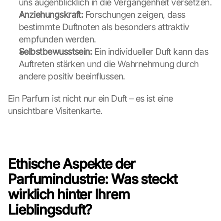
z
uns augenblicklich in die Vergangenheit versetzen.
u
Anziehungskraft:
 Forschungen zeigen, dass 
. 
bestimmte Duftnoten als besonders attraktiv 
D
empfunden werden.
a
Selbstbewusstsein:
 Ein individueller Duft kann das 
b
Auftreten stärken und die Wahrnehmung durch 
e
i 
andere positiv beeinflussen.
w
e
Ein Parfum ist nicht nur ein Duft – es ist eine 
r
unsichtbare Visitenkarte.
d
e
n 
D
a
Ethische Aspekte der 
t
Parfumindustrie: Was steckt 
e
n 
wirklich hinter Ihrem 
a
Lieblingsduft?
n 
G