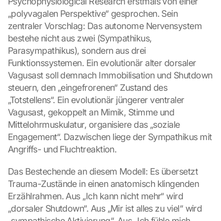
Psychophysiological Research erstmals von einer 
„polyvagalen Perspektive“ gesprochen. Sein 
zentraler Vorschlag: Das autonome Nervensystem 
bestehe nicht aus zwei (Sympathikus, 
Parasympathikus), sondern aus drei 
Funktionssystemen. Ein evolutionär alter dorsaler 
Vagusast soll demnach Immobilisation und Shutdown 
steuern, den „eingefrorenen“ Zustand des 
„Totstellens“. Ein evolutionär jüngerer ventraler 
Vagusast, gekoppelt an Mimik, Stimme und 
Mittelohrmuskulatur, organisiere das „soziale 
Engagement“. Dazwischen liege der Sympathikus mit 
Angriffs- und Fluchtreaktion.
Das Bestechende an diesem Modell: Es übersetzt 
Trauma-Zustände in einen anatomisch klingenden 
Erzählrahmen. Aus „Ich kann nicht mehr“ wird 
„dorsaler Shutdown“. Aus „Mir ist alles zu viel“ wird 
„sympathische Aktivierung“. Aus „Ich fühle mich 