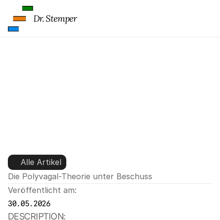
Dr. Stemper
Die Polyvagal-Theorie unter 
Beschuss: Nach Paul 
Grossman ist sie im Großen 
und Ganzen wahrscheinlich 
falsch und widerlegt
Alle Artikel
Die Polyvagal-Theorie unter Beschuss
Veröffentlicht am:
30.05.2026
DESCRIPTION: