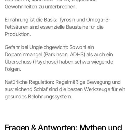
a
Gewohnheiten zu unterbrechen.
u
f 
Ernährung ist die Basis: Tyrosin und Omega-3-
d
Fettsäuren sind essenzielle Bausteine für die 
i
Produktion.
e
s
Gefahr bei Ungleichgewicht: Sowohl ein 
e
n 
Dopaminmangel (Parkinson, ADHS) als auch ein 
S
Überschuss (Psychose) haben schwerwiegende 
c
Folgen.
h
u
Natürliche Regulation: Regelmäßige Bewegung und 
t
ausreichend Schlaf sind die besten Werkzeuge für ein 
z
s
gesundes Belohnungssystem.
c
h
i
r
Fragen & Antworten: Mythen und 
m 