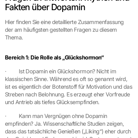
s
Fakten über Dopamin
t
i
Hier finden Sie eine detaillierte Zusammenfassung 
m
m
der am häufigsten gestellten Fragen zu diesem 
e
Thema.
n 
S
i
Bereich 1: Die Rolle als „Glückshormon“
e 
d
·         Ist Dopamin ein Glückshormon? Nicht im 
e
klassischen Sinne. Während es oft so genannt wird, 
m 
ist es eigentlich der Botenstoff für Motivation und das 
L
a
Streben nach Belohnung. Es erzeugt eher Vorfreude 
d
und Antrieb als tiefes Glücksempfinden.
e
n 
·         Kann man Vergnügen ohne Dopamin 
d
empfinden? Ja. Wissenschaftliche Studien zeigen, 
e
dass das tatsächliche Genießen („Liking“) eher durch 
r 
G