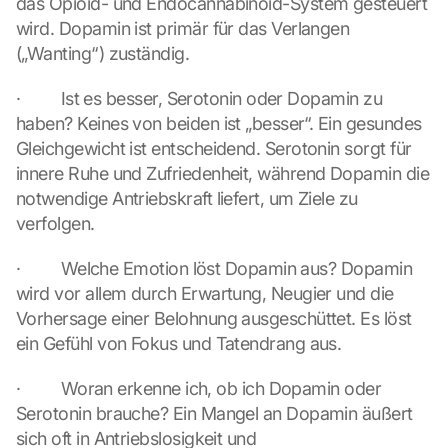
das Opioid- und Endocannabinoid-System gesteuert 
o
wird. Dopamin ist primär für das Verlangen 
o
(„Wanting“) zuständig.
g
l
·         Ist es besser, Serotonin oder Dopamin zu 
e 
haben? Keines von beiden ist „besser“. Ein gesundes 
M
Gleichgewicht ist entscheidend. Serotonin sorgt für 
a
p
innere Ruhe und Zufriedenheit, während Dopamin die 
s
notwendige Antriebskraft liefert, um Ziele zu 
-
verfolgen.
K
a
·         Welche Emotion löst Dopamin aus? Dopamin 
r
wird vor allem durch Erwartung, Neugier und die 
t
e 
Vorhersage einer Belohnung ausgeschüttet. Es löst 
z
ein Gefühl von Fokus und Tatendrang aus.
u
. 
·         Woran erkenne ich, ob ich Dopamin oder 
D
Serotonin brauche? Ein Mangel an Dopamin äußert 
a
sich oft in Antriebslosigkeit und 
b