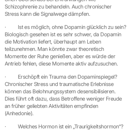
ü
Schizophrenie zu behandeln. Auch chronischer 
b
Stress kann die Signalwege dämpfen.
e
r
·         Ist es möglich, ohne Dopamin glücklich zu sein? 
t
r
Biologisch gesehen ist es sehr schwer, da Dopamin 
a
die Motivation liefert, überhaupt am Leben 
g
teilzunehmen. Man könnte zwar theoretisch 
e
Momente der Ruhe genießen, aber es würde der 
n 
Antrieb fehlen, diese Momente aktiv aufzusuchen.
u
n
d 
·         Erschöpft ein Trauma den Dopaminspiegel? 
C
Chronischer Stress und traumatische Erlebnisse 
o
können das Belohnungssystem desensibilisieren. 
o
Dies führt oft dazu, dass Betroffene weniger Freude 
k
an früher geliebten Aktivitäten empfinden 
i
e
(Anhedonie).
s 
g
·         Welches Hormon ist ein „Traurigkeitshormon“? 
e