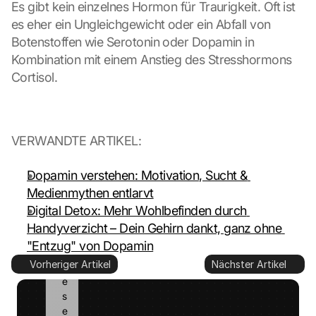
Es gibt kein einzelnes Hormon für Traurigkeit. Oft ist 
s
es eher ein Ungleichgewicht oder ein Abfall von 
e
Botenstoffen wie Serotonin oder Dopamin in 
t
Kombination mit einem Anstieg des Stresshormons 
z
t
Cortisol.
. 
G
o
o
VERWANDTE ARTIKEL:
g
l
Dopamin verstehen: Motivation, Sucht & 
e 
Medienmythen entlarvt
k
a
Digital Detox: Mehr Wohlbefinden durch 
n
Handyverzicht – Dein Gehirn dankt, ganz ohne 
n 
"Entzug" von Dopamin
d
Vorheriger Artikel
Nächster Artikel
i
e
s
e 