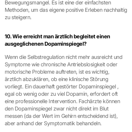
Bewegungsmangel. Es ist eine der einfachsten 
Methoden, um das eigene positive Erleben nachhaltig 
zu steigern.
10. Wie erreicht man ärztlich begleitet einen 
ausgeglichenen Dopaminspiegel?
Wenn die Selbstregulation nicht mehr ausreicht und 
G
Symptome wie chronische Antriebslosigkeit oder 
o
o
motorische Probleme auftreten, ist es wichtig, 
g
ärztlich abzuklären, ob eine klinische Störung 
l
vorliegt. Ein dauerhaft gestörter Dopaminspiegel , 
e 
egal ob wenig oder zu viel Dopamin, erfordert oft 
M
eine professionelle Intervention. Fachärzte können 
a
p
den Dopaminspiegel zwar nicht direkt im Blut 
s
messen (da der Wert im Gehirn entscheidend ist), 
-
aber anhand der Symptomatik behandeln.
K
a