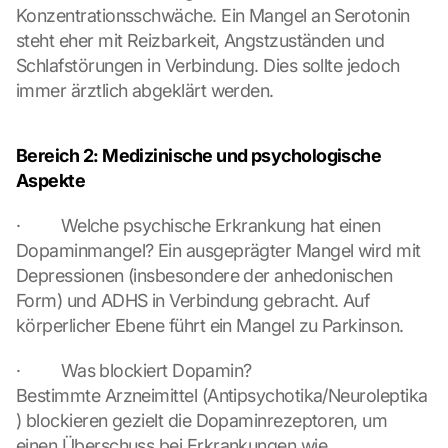
Konzentrationsschwäche. Ein Mangel an Serotonin 
e
i 
steht eher mit Reizbarkeit, Angstzuständen und 
w
Schlafstörungen in Verbindung. Dies sollte jedoch 
e
immer ärztlich abgeklärt werden.
r
d
e
Bereich 2: Medizinische und psychologische 
n 
Aspekte
D
a
·         Welche psychische Erkrankung hat einen 
t
e
Dopaminmangel? Ein ausgeprägter Mangel wird mit 
n 
Depressionen (insbesondere der anhedonischen 
a
Form) und ADHS in Verbindung gebracht. Auf 
n 
körperlicher Ebene führt ein Mangel zu Parkinson.
G
o
·         Was blockiert Dopamin? 
o
g
Bestimmte Arzneimittel (Antipsychotika/Neuroleptika
l
) blockieren gezielt die Dopaminrezeptoren, um 
e 
einen Überschuss bei Erkrankungen wie 