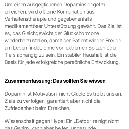
Um einen ausgeglichenen Dopaminspiegel zu 
r
erreichen, wird oft eine Kombination aus 
t
e 
Verhaltenstherapie und gegebenenfalls 
l
medikamentöser Unterstützung gewählt. Das Ziel ist 
a
es, das Gleichgewicht der Glückshormone 
d
wiederherzustellen, damit der Patient wieder Freude 
e
am Leben findet, ohne von extremen Spitzen oder 
n
Tiefs abhängig zu sein. Ein stabiler Haushalt ist die 
:
D
Basis für jede erfolgreiche persönliche Entwicklung.
u
r
c
Zusammenfassung: Das sollten Sie wissen
h 
K
Dopamin ist Motivation, nicht Glück: Es treibt uns an, 
l
Ziele zu verfolgen, garantiert aber nicht die 
i
Zufriedenheit beim Erreichen.
c
k
Wissenschaft gegen Hype: Ein „Detox“ reinigt nicht 
e
n 
das Gehirn, kann aber helfen, ungesunde 