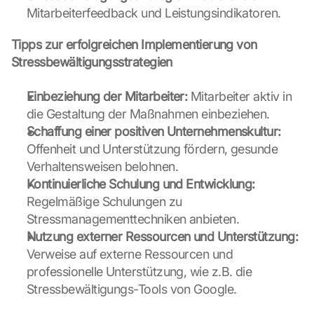
a
Mitarbeiterfeedback und Leistungsindikatoren.
p
s
Tipps zur erfolgreichen Implementierung von 
-
Stressbewältigungsstrategien
K
a
Einbeziehung der Mitarbeiter:
r
 Mitarbeiter aktiv in 
t
die Gestaltung der Maßnahmen einbeziehen.
e 
Schaffung einer positiven Unternehmenskultur:
z
Offenheit und Unterstützung fördern, gesunde 
u
Verhaltensweisen belohnen.
. 
Kontinuierliche Schulung und Entwicklung:
D
a
Regelmäßige Schulungen zu 
b
Stressmanagementtechniken anbieten.
e
Nutzung externer Ressourcen und Unterstützung:
i 
Verweise auf externe Ressourcen und 
w
professionelle Unterstützung, wie z.B. die 
e
r
Stressbewältigungs-Tools von Google.
d