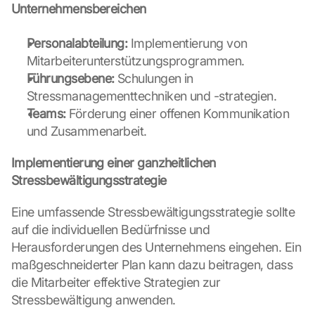
s
Unternehmensbereichen
e
n 
Personalabteilung:
 Implementierung von 
S
Mitarbeiterunterstützungsprogrammen.
c
h
Führungsebene:
 Schulungen in 
u
Stressmanagementtechniken und -strategien.
t
Teams:
 Förderung einer offenen Kommunikation 
z
und Zusammenarbeit.
s
c
Implementierung einer ganzheitlichen 
h
Stressbewältigungsstrategie
i
r
m 
Eine umfassende Stressbewältigungsstrategie sollte 
s
auf die individuellen Bedürfnisse und 
t
Herausforderungen des Unternehmens eingehen. Ein 
i
maßgeschneiderter Plan kann dazu beitragen, dass 
m
die Mitarbeiter effektive Strategien zur 
m
e
Stressbewältigung anwenden.
n 