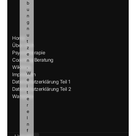
b
u
n
g 
n
u
Home
t
Über mich
z
Psychotherapie
e
Coaching/Beratung
n
Wikiblog
.
W
Impressum
e
Datenschutzerklärung Teil 1
i
Datenschutzerklärung Teil 2
t
Warteliste
e
r
e 
I
n
Kontakt
f