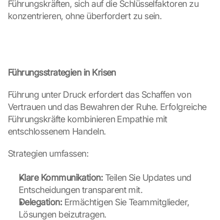
Führungskräften, sich auf die Schlüsselfaktoren zu 
e
konzentrieren, ohne überfordert zu sein.
n 
a
n 
G
o
o
Führungsstrategien in Krisen
g
l
Führung unter Druck erfordert das Schaffen von 
e 
Vertrauen und das Bewahren der Ruhe. Erfolgreiche 
ü
Führungskräfte kombinieren Empathie mit 
b
entschlossenem Handeln.
e
r
Strategien umfassen:
t
r
a
Klare Kommunikation:
 Teilen Sie Updates und 
g
Entscheidungen transparent mit.
e
Delegation:
 Ermächtigen Sie Teammitglieder, 
n 
Lösungen beizutragen.
u