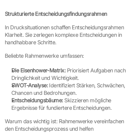
K
a
Strukturierte Entscheidungsfindungsrahmen
r
t
e 
In Drucksituationen schaffen Entscheidungsrahmen 
z
Klarheit. Sie zerlegen komplexe Entscheidungen in 
u
handhabbare Schritte.
. 
D
Beliebte Rahmenwerke umfassen:
a
b
Die Eisenhower-Matrix:
e
 Priorisiert Aufgaben nach 
i 
Dringlichkeit und Wichtigkeit.
w
SWOT-Analyse:
 Identifiziert Stärken, Schwächen, 
e
Chancen und Bedrohungen.
r
Entscheidungsbäume:
 Skizzieren mögliche 
d
Ergebnisse für fundiertere Entscheidungen.
e
n 
D
Warum das wichtig ist: Rahmenwerke vereinfachen 
a
den Entscheidungsprozess und helfen 
t