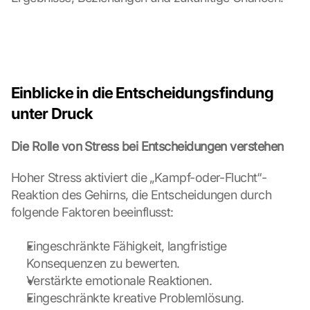
o
g
l
e 
M
a
Einblicke in die Entscheidungsfindung 
p
s
unter Druck
-
K
Die Rolle von Stress bei Entscheidungen verstehen
a
r
Hoher Stress aktiviert die „Kampf-oder-Flucht“-
t
Reaktion des Gehirns, die Entscheidungen durch 
e 
l
folgende Faktoren beeinflusst:
a
d
Eingeschränkte Fähigkeit, langfristige 
e
Konsequenzen zu bewerten.
n
Verstärkte emotionale Reaktionen.
:
Eingeschränkte kreative Problemlösung.
D