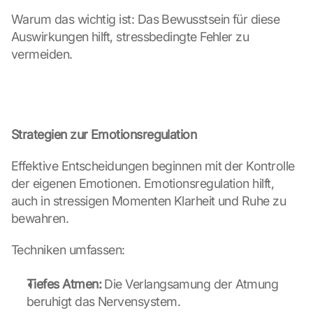
u
r
Warum das wichtig ist: Das Bewusstsein für diese 
c
Auswirkungen hilft, stressbedingte Fehler zu 
h 
vermeiden.
K
l
i
c
k
Strategien zur Emotionsregulation
e
n 
a
Effektive Entscheidungen beginnen mit der Kontrolle 
u
der eigenen Emotionen. Emotionsregulation hilft, 
f 
auch in stressigen Momenten Klarheit und Ruhe zu 
d
bewahren.
i
e
Techniken umfassen:
s
e
n 
Tiefes Atmen:
 Die Verlangsamung der Atmung 
S
beruhigt das Nervensystem.
c