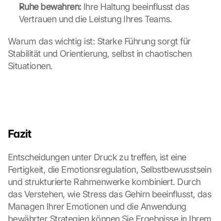
n
Ruhe bewahren:
 Ihre Haltung beeinflusst das 
d 
Vertrauen und die Leistung Ihres Teams.
C
o
Warum das wichtig ist: Starke Führung sorgt für 
o
Stabilität und Orientierung, selbst in chaotischen 
k
Situationen.
i
e
s 
g
e
s
e
Fazit
t
z
Entscheidungen unter Druck zu treffen, ist eine 
t
Fertigkeit, die Emotionsregulation, Selbstbewusstsein 
. 
und strukturierte Rahmenwerke kombiniert. Durch 
G
o
das Verstehen, wie Stress das Gehirn beeinflusst, das 
o
Managen Ihrer Emotionen und die Anwendung 
g
bewährter Strategien können Sie Ergebnisse in Ihrem 