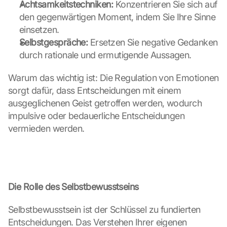
Achtsamkeitstechniken:
 Konzentrieren Sie sich auf 
h
den gegenwärtigen Moment, indem Sie Ihre Sinne 
u
einsetzen.
t
z
Selbstgespräche:
 Ersetzen Sie negative Gedanken 
s
durch rationale und ermutigende Aussagen.
c
h
Warum das wichtig ist: Die Regulation von Emotionen 
i
sorgt dafür, dass Entscheidungen mit einem 
r
ausgeglichenen Geist getroffen werden, wodurch 
m 
impulsive oder bedauerliche Entscheidungen 
s
t
vermieden werden.
i
m
m
e
n 
Die Rolle des Selbstbewusstseins
S
i
Selbstbewusstsein ist der Schlüssel zu fundierten 
e 
d
Entscheidungen. Das Verstehen Ihrer eigenen 