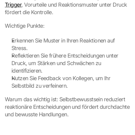
e
Trigger
, Vorurteile und Reaktionsmuster unter Druck 
m 
fördert die Kontrolle.
L
a
Wichtige Punkte:
d
e
Erkennen Sie Muster in Ihren Reaktionen auf 
n 
d
Stress.
e
Reflektieren Sie frühere Entscheidungen unter 
r 
Druck, um Stärken und Schwächen zu 
G
identifizieren.
o
Nutzen Sie Feedback von Kollegen, um Ihr 
o
Selbstbild zu verfeinern.
g
l
e 
Warum das wichtig ist: Selbstbewusstsein reduziert 
M
reaktionäre Entscheidungen und fördert durchdachte 
a
und bewusste Handlungen.
p
s
-