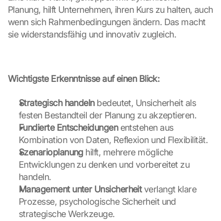
o
Planung, hilft Unternehmen, ihren Kurs zu halten, auch 
k
wenn sich Rahmenbedingungen ändern. Das macht 
i
sie widerstandsfähig und innovativ zugleich.
e
s 
g
e
s
Wichtigste Erkenntnisse auf einen Blick:
e
t
Strategisch handeln
 bedeutet, Unsicherheit als 
z
festen Bestandteil der Planung zu akzeptieren.
t
Fundierte Entscheidungen
 entstehen aus 
. 
Kombination von Daten, Reflexion und Flexibilität.
G
o
Szenarioplanung
 hilft, mehrere mögliche 
o
Entwicklungen zu denken und vorbereitet zu 
g
handeln.
l
Management unter Unsicherheit
 verlangt klare 
e 
Prozesse, psychologische Sicherheit und 
k
a
strategische Werkzeuge.