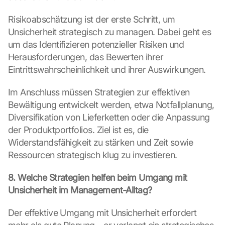
d
e
Risikoabschätzung ist der erste Schritt, um 
n 
Unsicherheit strategisch zu managen. Dabei geht es 
d
um das Identifizieren potenzieller Risiken und 
e
Herausforderungen, das Bewerten ihrer 
r 
G
Eintrittswahrscheinlichkeit und ihrer Auswirkungen.
o
o
Im Anschluss müssen Strategien zur effektiven 
g
Bewältigung entwickelt werden, etwa Notfallplanung, 
l
Diversifikation von Lieferketten oder die Anpassung 
e 
der Produktportfolios. Ziel ist es, die 
M
Widerstandsfähigkeit zu stärken und Zeit sowie 
a
p
Ressourcen strategisch klug zu investieren.
s
-
8. Welche Strategien helfen beim Umgang mit 
K
Unsicherheit im Management-Alltag?
a
r
Der effektive Umgang mit Unsicherheit erfordert 
t