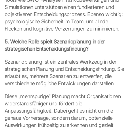
K
Simulationen unterstützen einen fundierteren und 
l
i
objektiveren Entscheidungsprozess. Ebenso wichtig: 
c
psychologische Sicherheit im Team, um blinde 
k
Flecken und kognitive Verzerrungen zu minimieren.
e
n 
5. Welche Rolle spielt Szenarioplanung in der 
a
strategischen Entscheidungsfindung?
u
f 
d
Szenarioplanung ist ein zentrales Werkzeug in der 
i
strategischen Planung und Entscheidungsfindung. Sie 
e
erlaubt es, mehrere Szenarien zu entwerfen, die 
s
verschiedene mögliche Entwicklungen darstellen.
e
n 
Diese „mehrspurige“ Planung macht Organisationen 
S
widerstandsfähiger und fördert die 
c
h
Anpassungsfähigkeit. Dabei geht es nicht um die 
u
genaue Vorhersage, sondern darum, potenzielle 
t
Auswirkungen frühzeitig zu erkennen und gezielt 
z