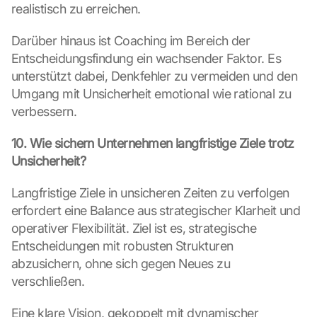
realistisch zu erreichen.
G
o
Darüber hinaus ist Coaching im Bereich der 
o
g
Entscheidungsfindung ein wachsender Faktor. Es 
l
unterstützt dabei, Denkfehler zu vermeiden und den 
e 
Umgang mit Unsicherheit emotional wie rational zu 
ü
verbessern.
b
e
10. Wie sichern Unternehmen langfristige Ziele trotz 
r
Unsicherheit?
t
r
a
Langfristige Ziele in unsicheren Zeiten zu verfolgen 
g
erfordert eine Balance aus strategischer Klarheit und 
e
operativer Flexibilität. Ziel ist es, strategische 
n 
Entscheidungen mit robusten Strukturen 
u
abzusichern, ohne sich gegen Neues zu 
n
d 
verschließen.
C
o
Eine klare Vision, gekoppelt mit dynamischer 