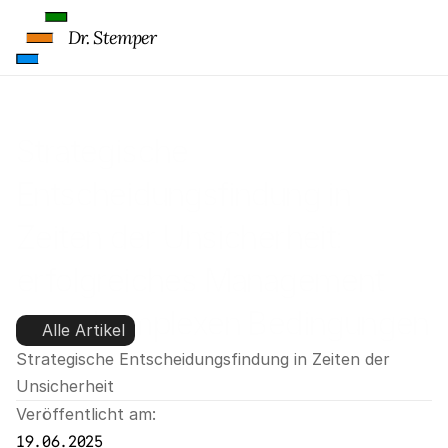
Dr. Stemper
Strategische 
Entscheidungsfindung in 
Zeiten der Unsicherheit: 
erfolgreiches Management 
unter komplexen Bedingungen
Alle Artikel
Strategische Entscheidungsfindung in Zeiten der 
Unsicherheit
Veröffentlicht am:
19.06.2025