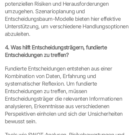
M
potenziellen Risiken und Herausforderungen 
a
umzugehen. Szenarioplanung und 
p
Entscheidungsbaum-Modelle bieten hier effektive 
s
Unterstützung, um verschiedene Handlungsoptionen 
-
abzuleiten.
K
a
4. Was hilft Entscheidungsträgern, fundierte 
r
t
Entscheidungen zu treffen?
e 
l
Fundierte Entscheidungen entstehen aus einer 
a
Kombination von Daten, Erfahrung und 
d
systematischer Reflexion. Um fundierte 
e
Entscheidungen zu treffen, müssen 
n
:
Entscheidungsträger die relevanten Informationen 
D
analysieren, Erkenntnisse aus verschiedenen 
u
Perspektiven einholen und sich der Unsicherheiten 
r
bewusst sein.
c
h 
Tools wie SWOT-Analysen, Risikobewertungen und 