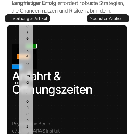
n
Langfristiger Erfolg
 erfordert robuste Strategien, 
n 
die Chancen nutzen und Risiken abmildern.
d
Vorheriger Artikel
Nächster Artikel
i
e
s
e 
I
n
f
o
r
Anfahrt & 
m
a
Öffnungszeiten
t
i
o
n
e
n 
Psychologie Berlin
z
c./o. AVATARAS Institut
u