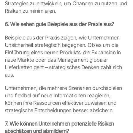
Strategien zu entwickeln, um Chancen zu nutzen und 
s
Risiken zu minimieren.
c
h
i
6. Wie sehen gute Beispiele aus der Praxis aus?
r
m 
Beispiele aus der Praxis zeigen, wie Unternehmen 
s
Unsicherheit strategisch begegnen. Ob es um die 
t
Einführung eines neuen Produkts, die Expansion in 
i
neue Märkte oder das Management globaler 
m
Lieferketten geht – strategisches Denken zahlt sich 
m
e
aus.
n 
S
Unternehmen, die mehrere Szenarien durchspielen 
i
und flexibel auf neue Informationen reagieren, 
e 
können ihre Ressourcen effektiver zuweisen und 
d
strategische Entscheidungen besser absichern.
e
m 
7. Wie können Unternehmen potenzielle Risiken 
L
a
abschätzen und abmildern?