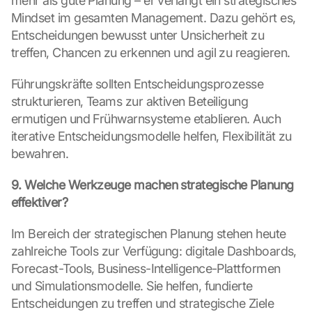
mehr als gute Planung – er verlangt ein strategisches 
e 
z
Mindset im gesamten Management. Dazu gehört es, 
u
Entscheidungen bewusst unter Unsicherheit zu 
. 
treffen, Chancen zu erkennen und agil zu reagieren.
D
a
Führungskräfte sollten Entscheidungsprozesse 
b
strukturieren, Teams zur aktiven Beteiligung 
e
ermutigen und Frühwarnsysteme etablieren. Auch 
i 
w
iterative Entscheidungsmodelle helfen, Flexibilität zu 
e
bewahren.
r
d
9. Welche Werkzeuge machen strategische Planung 
e
effektiver?
n 
D
Im Bereich der strategischen Planung stehen heute 
a
zahlreiche Tools zur Verfügung: digitale Dashboards, 
t
e
Forecast-Tools, Business-Intelligence-Plattformen 
n 
und Simulationsmodelle. Sie helfen, fundierte 
a
Entscheidungen zu treffen und strategische Ziele 
n 