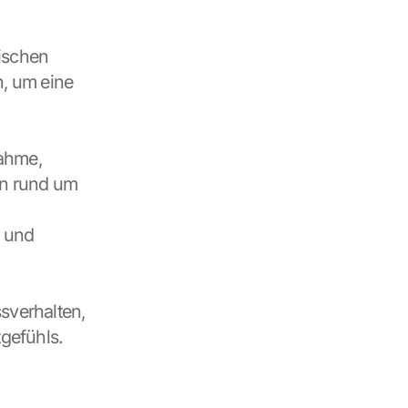
ischen 
 um eine 
ahme, 
n rund um 
 und 
sverhalten, 
gefühls.