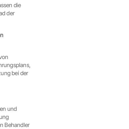
ssen die 
d der 
n 
von 
rungsplans, 
ng bei der 
en und 
ung 
n Behandler 