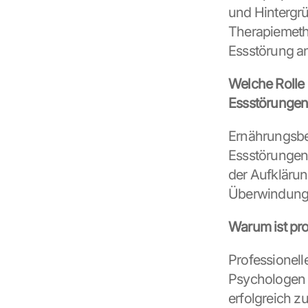
und Hintergrü
e
s 
Therapiemeth
g
Essstörung a
e
s
Welche Rolle 
e
t
Essstörungen
z
t
Ernährungsber
. 
Essstörungen,
G
o
der Aufkläru
o
Überwindung v
g
l
Warum ist pr
e 
k
a
Professionell
n
Psychologen d
n 
erfolgreich z
d