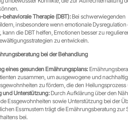
g unbewusster Konflikte, die zur Aufrechterhaltung 
 können.
h-behaviorale Therapie (DBT):
 Bei schwerwiegenden 
ldern, insbesondere wenn emotionale Dysregulation e
lt, kann die DBT helfen, Emotionen besser zu reguliere
Bewältigungsstrategien zu entwickeln.
nährungsberatung bei der Behandlung
ng eines gesunden Ernährungsplans:
 Ernährungsberat
atienten zusammen, um ausgewogene und nachhaltig
gewohnheiten zu fördern, die den Heilungsprozess 
g und Unterstützung:
 Durch Aufklärung über den Nähr
de Essgewohnheiten sowie Unterstützung bei der Ü
ichen Essmustern trägt die Ernährungsberatung zur St
haltens bei.