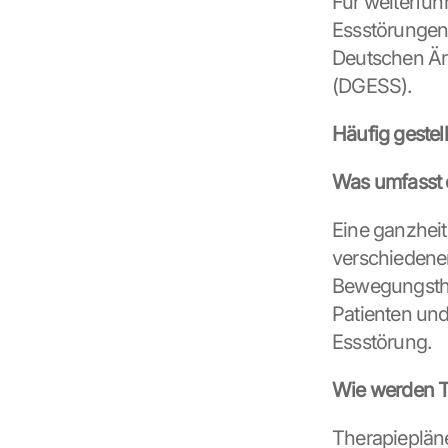
Für weiterfüh
o
g
Essstörungen 
l
Deutschen Ärz
e 
(DGESS).
ü
b
e
Häufig gestel
r
t
Was umfasst 
r
a
Eine ganzheit
g
verschiedene
e
n 
Bewegungsther
u
Patienten und
n
Essstörung.
d 
C
o
Wie werden Th
o
k
Therapiepläne
i