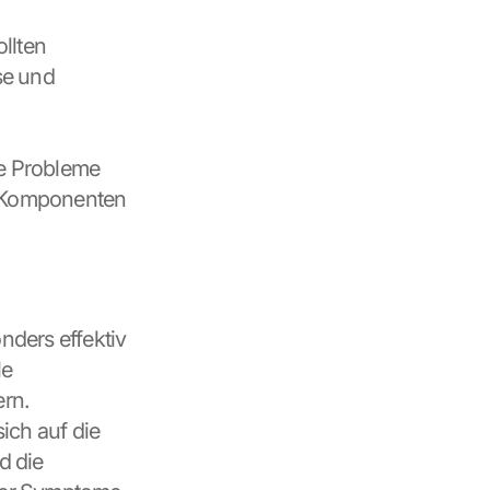
llten 
e und 
e Probleme 
 Komponenten 
nders effektiv 
e 
rn.
ich auf die 
 die 