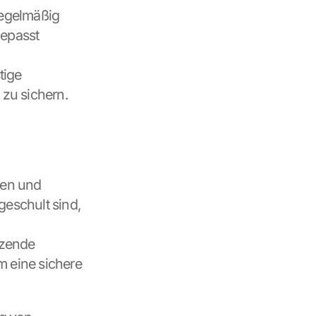
regelmäßig 
epasst 
ige 
 zu sichern.
en und 
eschult sind, 
tzende 
 eine sichere 