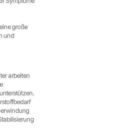
der Symptome 
ine große 
n und 
er arbeiten 
e 
unterstützen.
stoffbedarf 
berwindung 
abilisierung 