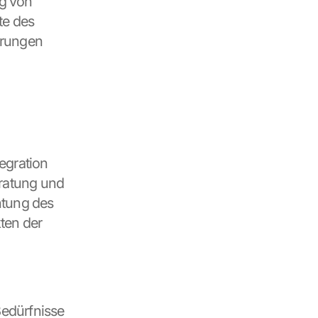
g von 
e des 
rungen 
gration 
atung und 
tung des 
en der 
edürfnisse 