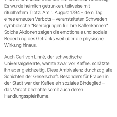
Es wurde heimlich getrunken, teilweise mit 
ritualhaftem Trotz: Am 1. August 1794 – dem Tag 
G
eines erneuten Verbots – veranstalteten Schweden 
o
symbolische "Beerdigungen für ihre Kaffeekannen". 
o
Solche Aktionen zeigen die emotionale und soziale 
g
Bedeutung des Getränks weit über die physische 
l
Wirkung hinaus.
e 
M
Auch Carl von Linné, der schwedische 
a
p
Universalgelehrte, warnte zwar vor Kaffee, schätzte 
s
ihn aber gleichzeitig. Diese Ambivalenz durchzog alle 
-
Schichten der Gesellschaft. Besonders für Frauen in 
K
der Stadt war der Kaffee ein soziales Bindeglied – 
a
das Verbot bedrohte somit auch deren 
r
t
Handlungsspielräume.
e 
l
a
d