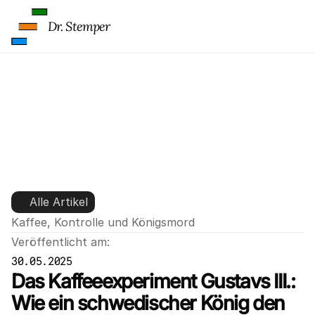
Dr. Stemper
Kaffee, Kontrolle und 
Königsmord: Das 
ungewöhnliche 
Kaffeeexperiment Gustavs III.
Alle Artikel
Kaffee, Kontrolle und Königsmord
Veröffentlicht am:
30.05.2025
Das Kaffeeexperiment Gustavs III.: 
Wie ein schwedischer König den 