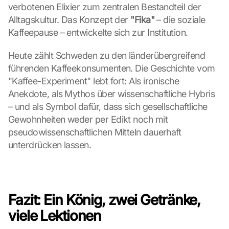
a
verbotenen Elixier zum zentralen Bestandteil der 
g
Alltagskultur. Das Konzept der 
"Fika"
 – die soziale 
e
Kaffeepause – entwickelte sich zur Institution.
n 
u
Heute zählt Schweden zu den länderübergreifend 
n
führenden Kaffeekonsumenten. Die Geschichte vom 
d 
C
"Kaffee-Experiment" lebt fort: Als ironische 
o
Anekdote, als Mythos über wissenschaftliche Hybris 
o
– und als Symbol dafür, dass sich gesellschaftliche 
k
Gewohnheiten weder per Edikt noch mit 
i
pseudowissenschaftlichen Mitteln dauerhaft 
e
s 
unterdrücken lassen.
g
e
s
e
Fazit: Ein König, zwei Getränke, 
t
z
viele Lektionen
t
. 