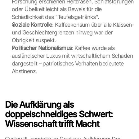
Forschung erschienen Herzrasen, Schlafstörungen 
a
oder Übelkeit leicht als Beweis für die 
p
Schädlichkeit des "Teufelsgetränks".
s
Soziale Kontrolle
: Kaffeekonsum über alle Klassen- 
-
und Geschlechtergrenzen hinweg war der 
K
a
Obrigkeit suspekt.
r
Politischer Nationalismus
: Kaffee wurde als 
t
ausländischer Luxus mit wirtschaftlichem Schaden 
e 
dargestellt – patriotisches Verhalten bedeutete 
z
Abstinenz.
u
. 
D
a
b
Die Aufklärung als 
e
i 
doppelschneidiges Schwert: 
w
Wissenschaft trifft Macht
e
r
d
Gustav III. handelte im Geist der Aufklärung: Der 