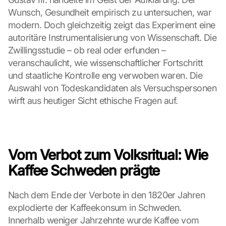
e
Wunsch, Gesundheit empirisch zu untersuchen, war 
n 
modern. Doch gleichzeitig zeigt das Experiment eine 
D
autoritäre Instrumentalisierung von Wissenschaft. Die 
a
Zwillingsstudie – ob real oder erfunden – 
t
e
veranschaulicht, wie wissenschaftlicher Fortschritt 
n 
und staatliche Kontrolle eng verwoben waren. Die 
a
Auswahl von Todeskandidaten als Versuchspersonen 
n 
wirft aus heutiger Sicht ethische Fragen auf.
G
o
o
g
l
Vom Verbot zum Volksritual: Wie 
e 
ü
Kaffee Schweden prägte
b
e
Nach dem Ende der Verbote in den 1820er Jahren 
r
explodierte der Kaffeekonsum in Schweden. 
t
r
Innerhalb weniger Jahrzehnte wurde Kaffee vom 