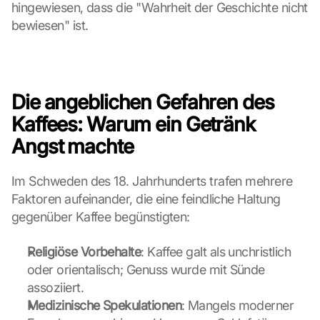
n 
hingewiesen, dass die "Wahrheit der Geschichte nicht 
S
bewiesen" ist.
i
e 
d
e
m 
Die angeblichen Gefahren des 
L
Kaffees: Warum ein Getränk 
a
d
Angst machte
e
n 
Im Schweden des 18. Jahrhunderts trafen mehrere 
d
Faktoren aufeinander, die eine feindliche Haltung 
e
r 
gegenüber Kaffee begünstigten:
G
o
Religiöse Vorbehalte
: Kaffee galt als unchristlich 
o
oder orientalisch; Genuss wurde mit Sünde 
g
assoziiert.
l
Medizinische Spekulationen
: Mangels moderner 
e 
M