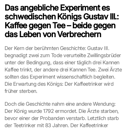
Das angebliche Experiment es 
e
n
schwedischen Königs Gustav III.: 
:
Kaffee gegen Tee – beide gegen 
D
u
das Leben von Verbrechern
r
c
Der Kern der berühmten Geschichte: Gustav III. 
h 
K
begnadigt zwei zum Tode verurteilte Zwillingsbrüder 
l
unter der Bedingung, dass einer täglich drei Kannen 
i
Kaffee trinkt, der andere drei Kannen Tee. Zwei Ärzte 
c
sollten das Experiment wissenschaftlich begleiten. 
k
Die Erwartung des Königs: Der Kaffeetrinker wird 
e
n 
früher sterben.
a
u
Doch die Geschichte nahm eine andere Wendung: 
f 
Der König wurde 1792 ermordet. Die Ärzte starben, 
d
bevor einer der Probanden verstarb. Letztlich starb 
i
der Teetrinker mit 83 Jahren. Der Kaffeetrinker 
e