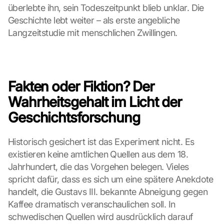
überlebte ihn, sein Todeszeitpunkt blieb unklar. Die 
s
e
Geschichte lebt weiter – als erste angebliche 
n 
Langzeitstudie mit menschlichen Zwillingen.
S
c
h
u
t
Fakten oder Fiktion? Der 
z
Wahrheitsgehalt im Licht der 
s
c
Geschichtsforschung
h
i
Historisch gesichert ist das Experiment nicht. Es 
r
existieren keine amtlichen Quellen aus dem 18. 
m 
s
Jahrhundert, die das Vorgehen belegen. Vieles 
t
spricht dafür, dass es sich um eine spätere Anekdote 
i
handelt, die Gustavs III. bekannte Abneigung gegen 
m
Kaffee dramatisch veranschaulichen soll. In 
m
schwedischen Quellen wird ausdrücklich darauf 
e