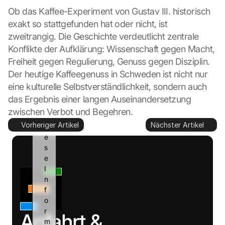
Ob das Kaffee-Experiment von Gustav III. historisch 
G
o
exakt so stattgefunden hat oder nicht, ist 
o
zweitrangig. Die Geschichte verdeutlicht zentrale 
g
Konflikte der Aufklärung: Wissenschaft gegen Macht, 
l
Freiheit gegen Regulierung, Genuss gegen Disziplin. 
e 
Der heutige Kaffeegenuss in Schweden ist nicht nur 
k
a
eine kulturelle Selbstverständlichkeit, sondern auch 
n
das Ergebnis einer langen Auseinandersetzung 
n 
zwischen Verbot und Begehren.
d
Vorheriger Artikel
Nächster Artikel
i
e
s
e 
I
n
f
o
r
Anfahrt & 
m