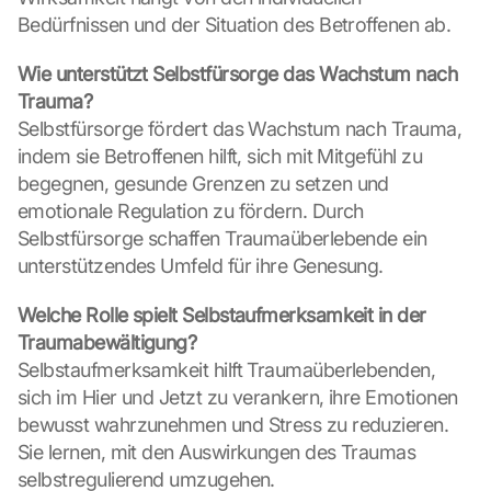
i
Bedürfnissen und der Situation des Betroffenen ab.
e
s 
Wie unterstützt Selbstfürsorge das Wachstum nach 
g
e
Trauma?
s
Selbstfürsorge fördert das Wachstum nach Trauma, 
e
indem sie Betroffenen hilft, sich mit Mitgefühl zu 
t
begegnen, gesunde Grenzen zu setzen und 
z
emotionale Regulation zu fördern. Durch 
t
. 
Selbstfürsorge schaffen Traumaüberlebende ein 
G
unterstützendes Umfeld für ihre Genesung.
o
o
Welche Rolle spielt Selbstaufmerksamkeit in der 
g
Traumabewältigung?
l
Selbstaufmerksamkeit hilft Traumaüberlebenden, 
e 
sich im Hier und Jetzt zu verankern, ihre Emotionen 
k
a
bewusst wahrzunehmen und Stress zu reduzieren. 
n
Sie lernen, mit den Auswirkungen des Traumas 
n 
selbstregulierend umzugehen.
d