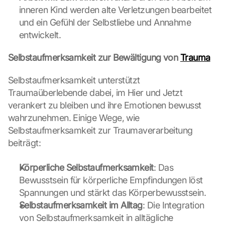
inneren Kind werden alte Verletzungen bearbeitet 
. 
D
und ein Gefühl der Selbstliebe und Annahme 
a
entwickelt.
b
e
Selbstaufmerksamkeit zur Bewältigung von 
Trauma
i 
w
Selbstaufmerksamkeit unterstützt 
e
Traumaüberlebende dabei, im Hier und Jetzt 
r
verankert zu bleiben und ihre Emotionen bewusst 
d
e
wahrzunehmen. Einige Wege, wie 
n 
Selbstaufmerksamkeit zur Traumaverarbeitung 
D
beiträgt:
a
t
Körperliche Selbstaufmerksamkeit
: Das 
e
n 
Bewusstsein für körperliche Empfindungen löst 
a
Spannungen und stärkt das Körperbewusstsein.
n 
Selbstaufmerksamkeit im Alltag
: Die Integration 
G
von Selbstaufmerksamkeit in alltägliche 
o