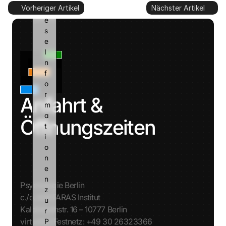
Vorheriger Artikel
Nächster Artikel
i
e
s
e 
I
n
f
o
r
Anfahrt & 
m
a
Öffnungszeiten
t
i
o
n
e
n 
Psychologie Berlin
z
c./o. AVATARAS Institut
u
Kalckreuthstr. 16 – 10777 Berlin
r 
virtuelles Festnetz: +49 30 26323366
P