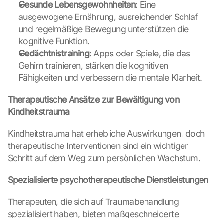
p
Gesunde Lebensgewohnheiten
: Eine 
s
ausgewogene Ernährung, ausreichender Schlaf 
-
und regelmäßige Bewegung unterstützen die 
K
kognitive Funktion.
a
Gedächtnistraining
: Apps oder Spiele, die das 
r
t
Gehirn trainieren, stärken die kognitiven 
e 
Fähigkeiten und verbessern die mentale Klarheit.
l
a
Therapeutische Ansätze zur Bewältigung von 
d
Kindheitstrauma
e
n
Kindheitstrauma hat erhebliche Auswirkungen, doch 
:
therapeutische Interventionen sind ein wichtiger 
D
u
Schritt auf dem Weg zum persönlichen Wachstum.
r
c
Spezialisierte psychotherapeutische Dienstleistungen
h 
K
Therapeuten, die sich auf Traumabehandlung 
l
spezialisiert haben, bieten maßgeschneiderte 
i