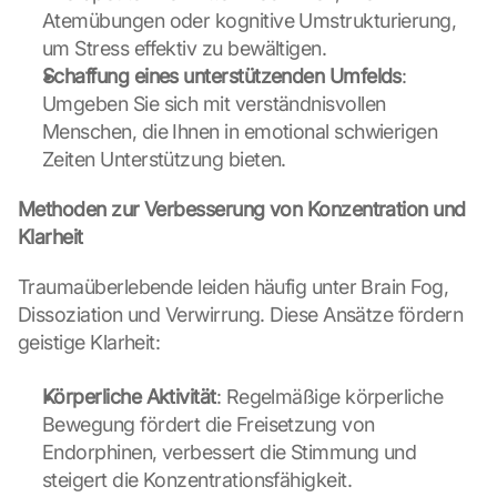
Atemübungen oder kognitive Umstrukturierung, 
um Stress effektiv zu bewältigen.
Schaffung eines unterstützenden Umfelds
: 
Umgeben Sie sich mit verständnisvollen 
Menschen, die Ihnen in emotional schwierigen 
Zeiten Unterstützung bieten.
Methoden zur Verbesserung von Konzentration und 
Klarheit
Traumaüberlebende leiden häufig unter Brain Fog, 
Dissoziation und Verwirrung. Diese Ansätze fördern 
G
o
geistige Klarheit:
o
g
Körperliche Aktivität
: Regelmäßige körperliche 
l
Bewegung fördert die Freisetzung von 
e 
Endorphinen, verbessert die Stimmung und 
M
steigert die Konzentrationsfähigkeit.
a