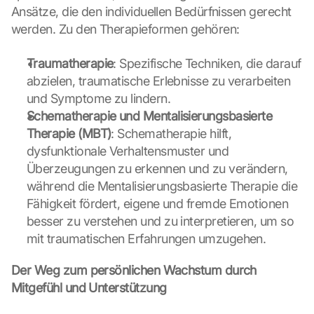
Ansätze, die den individuellen Bedürfnissen gerecht 
c
werden. Zu den Therapieformen gehören:
k
e
n 
Traumatherapie
: Spezifische Techniken, die darauf 
a
abzielen, traumatische Erlebnisse zu verarbeiten 
u
und Symptome zu lindern.
f 
Schematherapie und Mentalisierungsbasierte 
d
i
Therapie (MBT)
: Schematherapie hilft, 
e
dysfunktionale Verhaltensmuster und 
s
Überzeugungen zu erkennen und zu verändern, 
e
während die Mentalisierungsbasierte Therapie die 
n 
Fähigkeit fördert, eigene und fremde Emotionen 
S
c
besser zu verstehen und zu interpretieren, um so 
h
mit traumatischen Erfahrungen umzugehen.
u
t
Der Weg zum persönlichen Wachstum durch 
z
Mitgefühl und Unterstützung
s
c