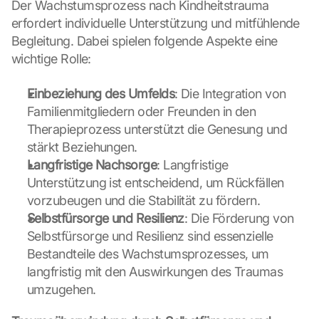
Der Wachstumsprozess nach Kindheitstrauma 
h
erfordert individuelle Unterstützung und mitfühlende 
i
r
Begleitung. Dabei spielen folgende Aspekte eine 
m 
wichtige Rolle:
s
t
Einbeziehung des Umfelds
: Die Integration von 
i
Familienmitgliedern oder Freunden in den 
m
Therapieprozess unterstützt die Genesung und 
m
e
stärkt Beziehungen.
n 
Langfristige Nachsorge
: Langfristige 
S
Unterstützung ist entscheidend, um Rückfällen 
i
vorzubeugen und die Stabilität zu fördern.
e 
Selbstfürsorge und Resilienz
: Die Förderung von 
d
e
Selbstfürsorge und Resilienz sind essenzielle 
m 
Bestandteile des Wachstumsprozesses, um 
L
langfristig mit den Auswirkungen des Traumas 
a
umzugehen.
d
e