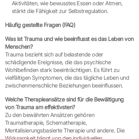
Aktivitäten, wie bewusstes Essen oder Atmen, 
o
g
stärkt die Fähigkeit zur Selbstregulation.
l
e 
Häufig gestellte Fragen (FAQ)
ü
b
Was ist Trauma und wie beeinflusst es das Leben von 
e
Menschen?
r
Trauma bezieht sich auf belastende oder 
t
schädigende Ereignisse, die das psychische 
r
a
Wohlbefinden stark beeinträchtigen. Es führt zu 
g
vielfältigen Symptomen, die das tägliche Leben und 
e
zwischenmenschliche Beziehungen beeinflussen.
n 
u
Welche Therapieansätze sind für die Bewältigung 
n
von Trauma am effektivsten?
d 
Zu den bewährten Ansätzen gehören 
C
o
Traumatherapie, Schematherapie, 
o
Mentalisierungsbasierte Therapie und andere. Die 
k
Wirksamkeit hängt von den individuellen 