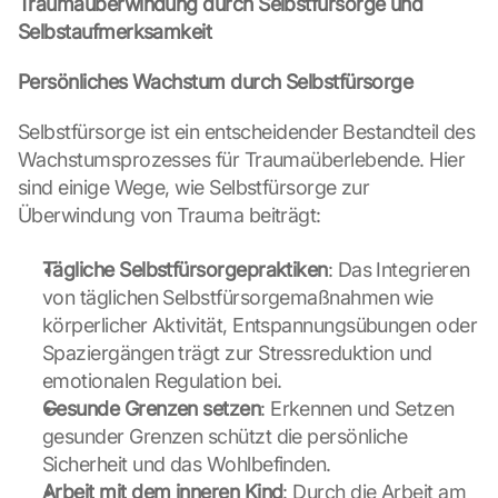
Traumaüberwindung durch Selbstfürsorge und 
n 
d
Selbstaufmerksamkeit
e
r 
Persönliches Wachstum durch Selbstfürsorge
G
o
Selbstfürsorge ist ein entscheidender Bestandteil des 
o
Wachstumsprozesses für Traumaüberlebende. Hier 
g
sind einige Wege, wie Selbstfürsorge zur 
l
Überwindung von Trauma beiträgt:
e 
M
a
Tägliche Selbstfürsorgepraktiken
: Das Integrieren 
p
von täglichen Selbstfürsorgemaßnahmen wie 
s
körperlicher Aktivität, Entspannungsübungen oder 
-
Spaziergängen trägt zur Stressreduktion und 
K
emotionalen Regulation bei.
a
r
Gesunde Grenzen setzen
: Erkennen und Setzen 
t
gesunder Grenzen schützt die persönliche 
e 
Sicherheit und das Wohlbefinden.
z
Arbeit mit dem inneren Kind
: Durch die Arbeit am 
u