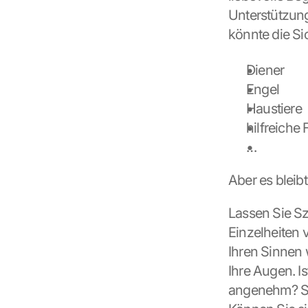
t
Unterstützun
e
n 
könnte die Si
a
n 
Diener
G
Engel
o
o
Haustiere
g
hilfreiche
l
…
e 
ü
b
Aber es bleib
e
r
Lassen Sie Sze
t
Einzelheiten 
r
a
Ihren Sinnen w
g
Ihre Augen. I
e
angenehm? Si
n 
u