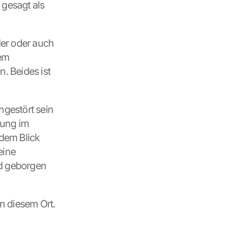
gesagt als 
er oder auch 
em 
. Beides ist 
gestört sein 
ung im 
dem Blick 
ine 
d geborgen 
 diesem Ort. 