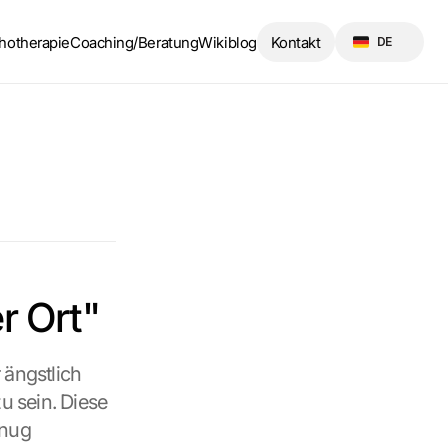
Select Language
hotherapie
Coaching/Beratung
Wikiblog
Kontakt
DE
r Ort"
ängstlich 
u sein. Diese 
nug 