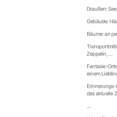
e
Draußen: See, 
m 
L
Gebäude: Häus
a
d
e
Räume: an pe
n 
d
Transportmitt
e
Zeppelin, …
r 
G
o
Fantasie-Orte:
o
einem Liebli
g
l
Erinnerungs-O
e 
M
das aktuelle 
a
p
…
s
-