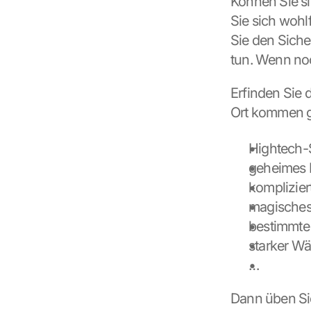
Können Sie s
n
Sie sich wohl
d 
Sie den Sicher
C
o
tun. Wenn noch
o
k
Erfinden Sie 
i
Ort kommen 
e
s 
g
Hightech-
e
geheimes 
s
komplizier
e
t
magisches
z
bestimmt
t
starker Wä
. 
G
…
o
o
Dann üben Sie
g