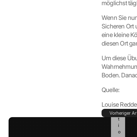
möglichst tägl
l
e 
k
Wenn Sie nun 
a
Sicheren Ort 
n
eine kleine Kö
n 
d
diesen Ort ga
i
e
Um diese Übun
s
Wahrnehmung 
e 
I
Boden. Danac
n
f
Quelle:
o
r
Louise Redde
m
a
Vorheriger Art
t
i
o