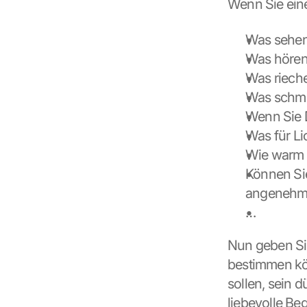
Wenn Sie eine
K
a
r
Was sehen
t
Was hören
e 
Was riech
z
u
Was schm
. 
Wenn Sie D
D
Was für Lic
a
b
Wie warm o
e
Können Sie
i 
angenehm 
w
e
…
r
d
Nun geben Sie
e
bestimmen kön
n 
D
sollen, sein 
a
liebevolle Be