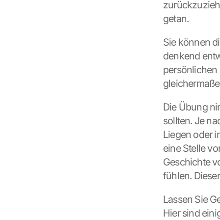
c
zurückzuziehe
h
getan.
u
t
Sie können di
z
s
denkend entwi
c
persönlichen S
h
gleichermaße
i
r
m 
Die Übung nim
s
sollten. Je n
t
Liegen oder i
i
m
eine Stelle vo
m
Geschichte vo
e
fühlen. Dieser
n 
S
Lassen Sie Ge
i
e 
Hier sind eini
d