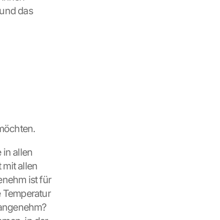
und das 
 möchten.
in allen 
mit allen 
nehm ist für 
e Temperatur 
angenehm? 