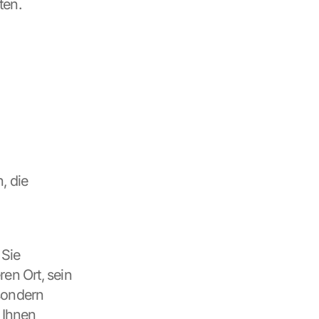
ten.
 die 
Sie 
n Ort, sein 
sondern 
 Ihnen 