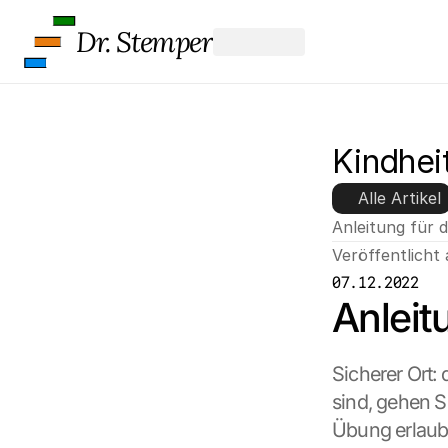
u
r
Dr. Stemper
c
h 
K
l
i
Kindhei
c
k
Alle Artikel
e
n 
Anleitung für 
a
Veröffentlicht
u
07.12.2022
f 
Anleit
d
i
e
s
Sicherer Ort:
e
sind, gehen Si
n 
Übung erlaubt
S