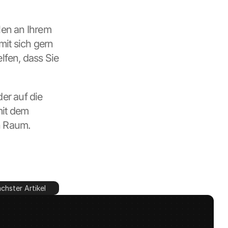
en an Ihrem 
it sich gern 
lfen, dass Sie 
r auf die 
it dem 
n Raum.
chster Artikel