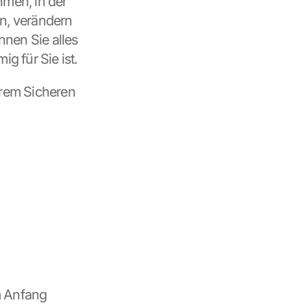
en, in der 
n, verändern 
nnen Sie alles 
g für Sie ist.
hrem Sicheren 
 Anfang 