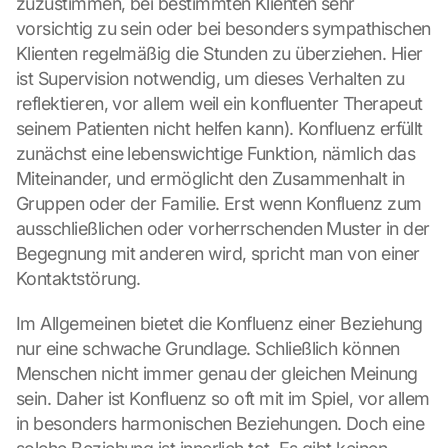
zuzustimmen, bei bestimmten Klienten sehr 
c
vorsichtig zu sein oder bei besonders sympathischen 
h
Klienten regelmäßig die Stunden zu überziehen. Hier 
i
r
ist Supervision notwendig, um dieses Verhalten zu 
m 
reflektieren, vor allem weil ein konfluenter Therapeut 
s
seinem Patienten nicht helfen kann). Konfluenz erfüllt 
t
zunächst eine lebenswichtige Funktion, nämlich das 
i
Miteinander, und ermöglicht den Zusammenhalt in 
m
m
Gruppen oder der Familie. Erst wenn Konfluenz zum 
e
ausschließlichen oder vorherrschenden Muster in der 
n 
Begegnung mit anderen wird, spricht man von einer 
S
Kontaktstörung.
i
e 
Im Allgemeinen bietet die Konfluenz einer Beziehung 
d
e
nur eine schwache Grundlage. Schließlich können 
m 
Menschen nicht immer genau der gleichen Meinung 
L
sein. Daher ist Konfluenz so oft mit im Spiel, vor allem 
a
in besonders harmonischen Beziehungen. Doch eine 
d