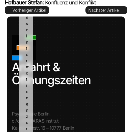
Hofbauer Stefan:
 Konfluenz und Konflikt
d
Vorheriger Artikel
Nächster Artikel
i
e
s
e 
I
n
f
o
r
Anfahrt & 
m
a
Öffnungszeiten
t
i
o
n
e
n 
Psychologie Berlin
z
c./o. AVATARAS Institut
u
Kalckreuthstr. 16 – 10777 Berlin
r 