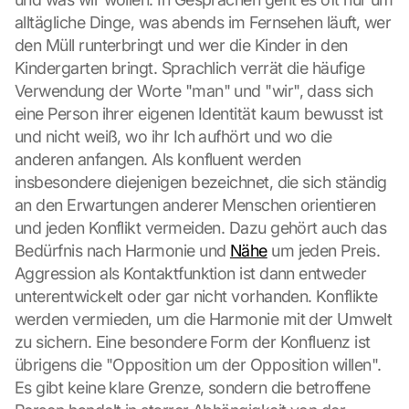
a
alltägliche Dinge, was abends im Fernsehen läuft, wer 
p
s
den Müll runterbringt und wer die Kinder in den 
-
Kindergarten bringt. Sprachlich verrät die häufige 
K
Verwendung der Worte "man" und "wir", dass sich 
a
eine Person ihrer eigenen Identität kaum bewusst ist 
r
und nicht weiß, wo ihr Ich aufhört und wo die 
t
e 
anderen anfangen. Als konfluent werden 
l
insbesondere diejenigen bezeichnet, die sich ständig 
a
an den Erwartungen anderer Menschen orientieren 
d
und jeden Konflikt vermeiden. Dazu gehört auch das 
e
Bedürfnis nach Harmonie und 
Nähe
 um jeden Preis. 
n
:
Aggression als Kontaktfunktion ist dann entweder 
D
unterentwickelt oder gar nicht vorhanden. Konflikte 
u
werden vermieden, um die Harmonie mit der Umwelt 
r
zu sichern. Eine besondere Form der Konfluenz ist 
c
übrigens die "Opposition um der Opposition willen". 
h 
Es gibt keine klare Grenze, sondern die betroffene 
K
l