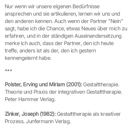
k
Nur wenn wir unsere eigenen Bedürfnisse 
i
ansprechen und sie artikulieren, lernen wir uns und 
e
s 
den anderen kennen. Auch wenn der Partner "Nein" 
g
sagt, habe ich die Chance, etwas Neues über mich zu 
e
erfahren, und in der ständigen Auseinandersetzung 
s
merke ich auch, dass der Partner, den ich heute 
e
treffe, anders ist als der, den ich gestern 
t
z
kennengelernt habe.
t
. 
***
G
o
Polster, Erving und Miriam (2001):
 Gestalttherapie. 
o
Theorie und Praxis der integrativen Gestalttherapie. 
g
Peter Hammer Verlag.
l
e 
k
Zinker, Joseph (1982):
 Gestalttherapie als kreativer 
a
Prozess. Junfermann Verlag.
n
n 