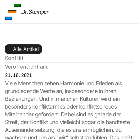
Dr. Stemper
Konfluenz & Konflikt
Alle Artikel
Konflikt
Veröffentlicht am:
21.10.2021
Viele Menschen sehen Harmonie und Frieden als 
grundlegende Werte an, insbesondere in ihren 
Beziehungen. Und in manchen Kulturen wird ein 
besonders konfliktarmes oder konfliktscheues 
Miteinander gefördert. Dabei sind es gerade der 
Streit, der Konflikt und vielleicht sogar die handfeste 
Auseinandersetzung, die es uns ermöglichen, zu 
wachsen und uns als "wir" selbst zu fühlen. Das heißt 