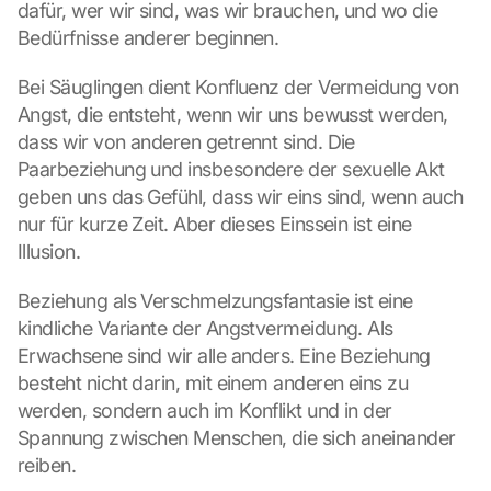
dafür, wer wir sind, was wir brauchen, und wo die 
o
o
Bedürfnisse anderer beginnen.
g
l
Bei Säuglingen dient Konfluenz der Vermeidung von 
e 
Angst, die entsteht, wenn wir uns bewusst werden, 
ü
dass wir von anderen getrennt sind. Die 
b
Paarbeziehung und insbesondere der sexuelle Akt 
e
geben uns das Gefühl, dass wir eins sind, wenn auch 
r
t
nur für kurze Zeit. Aber dieses Einssein ist eine 
r
Illusion.
a
g
Beziehung als Verschmelzungsfantasie ist eine 
e
kindliche Variante der Angstvermeidung. Als 
n 
Erwachsene sind wir alle anders. Eine Beziehung 
u
n
besteht nicht darin, mit einem anderen eins zu 
d 
werden, sondern auch im Konflikt und in der 
C
Spannung zwischen Menschen, die sich aneinander 
o
reiben.
o