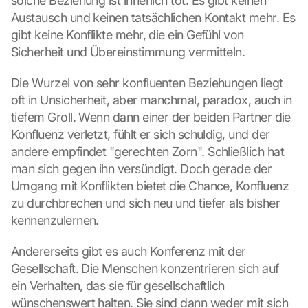
solche Beziehung ist innerlich tot. Es gibt keinen 
e
Austausch und keinen tatsächlichen Kontakt mehr. Es 
n 
d
gibt keine Konflikte mehr, die ein Gefühl von 
e
Sicherheit und Übereinstimmung vermitteln.
r 
G
Die Wurzel von sehr konfluenten Beziehungen liegt 
o
oft in Unsicherheit, aber manchmal, paradox, auch in 
o
tiefem Groll. Wenn dann einer der beiden Partner die 
g
l
Konfluenz verletzt, fühlt er sich schuldig, und der 
e 
andere empfindet "gerechten Zorn". Schließlich hat 
M
man sich gegen ihn versündigt. Doch gerade der 
a
Umgang mit Konflikten bietet die Chance, Konfluenz 
p
zu durchbrechen und sich neu und tiefer als bisher 
s
-
kennenzulernen.
K
a
Andererseits gibt es auch Konferenz mit der 
r
Gesellschaft. Die Menschen konzentrieren sich auf 
t
ein Verhalten, das sie für gesellschaftlich 
e 
wünschenswert halten. Sie sind dann weder mit sich 
z