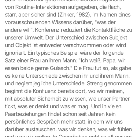
von Routine-Interaktionen aufgegeben, die flach, 
starr, aber sicher sind (Zinker, 1982), im Namen eines 
vorausschauenden Wissens darüber, "was der 
andere will". Konferenz reduziert die Kontaktfläche zu 
unserer Umwelt. Der Unterschied zwischen Subjekt 
und Objekt ist entweder verschwommen oder wird 
ignoriert. Ein typisches Beispiel wäre der folgende 
Satz einer Frau an ihren Mann: "Ich weiß, Papa, wir 
essen beide gerne Gulasch." Die Frau tut so, als gäbe 
es keine Unterschiede zwischen ihr und ihrem Mann, 
und negiert jegliche Unterschiede. Streng genommen 
beginnt die Konfluenz bereits dort, wo wir meinen, 
G
mit absoluter Sicherheit zu wissen, wie unser Partner 
o
tickt, was er denkt und was er mag. Und in vielen 
o
g
Paarbeziehungen findet schon seit Jahren kein 
l
persönliches Gespräch mehr statt, in dem wir uns 
e 
darüber austauschen, was wir denken, was wir fühlen 
M
und was wir wollen. In Gesprächen geht es oft nur um 