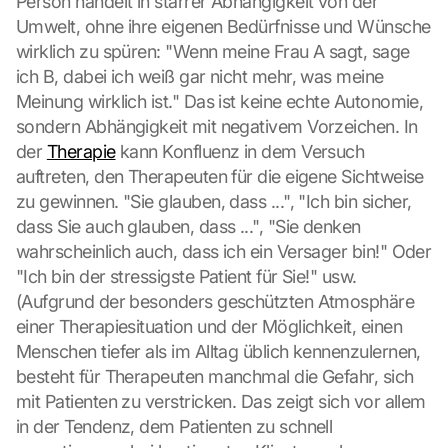
Person handelt in starrer Abhängigkeit von der 
i
Umwelt, ohne ihre eigenen Bedürfnisse und Wünsche 
c
wirklich zu spüren: "Wenn meine Frau A sagt, sage 
k
ich B, dabei ich weiß gar nicht mehr, was meine 
e
Meinung wirklich ist." Das ist keine echte Autonomie, 
n 
a
sondern Abhängigkeit mit negativem Vorzeichen. In 
u
der 
Therapie
 kann Konfluenz in dem Versuch 
f 
auftreten, den Therapeuten für die eigene Sichtweise 
d
zu gewinnen. "Sie glauben, dass ...", "Ich bin sicher, 
i
dass Sie auch glauben, dass ...", "Sie denken 
e
s
wahrscheinlich auch, dass ich ein Versager bin!" Oder 
e
"Ich bin der stressigste Patient für Sie!" usw. 
n 
(Aufgrund der besonders geschützten Atmosphäre 
S
einer Therapiesituation und der Möglichkeit, einen 
c
Menschen tiefer als im Alltag üblich kennenzulernen, 
h
u
besteht für Therapeuten manchmal die Gefahr, sich 
t
mit Patienten zu verstricken. Das zeigt sich vor allem 
z
in der Tendenz, dem Patienten zu schnell 
s