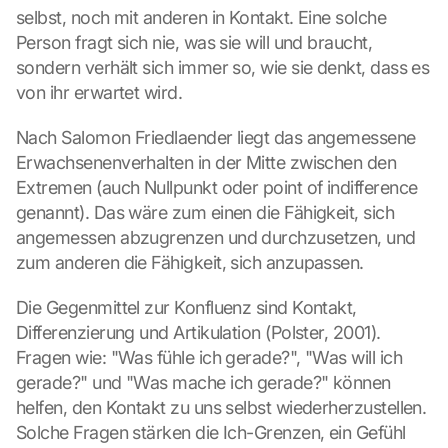
selbst, noch mit anderen in Kontakt. Eine solche 
u
. 
Person fragt sich nie, was sie will und braucht, 
D
sondern verhält sich immer so, wie sie denkt, dass es 
a
von ihr erwartet wird.
b
e
Nach Salomon Friedlaender liegt das angemessene 
i 
Erwachsenenverhalten in der Mitte zwischen den 
w
e
Extremen (auch Nullpunkt oder point of indifference 
r
genannt). Das wäre zum einen die Fähigkeit, sich 
d
angemessen abzugrenzen und durchzusetzen, und 
e
zum anderen die Fähigkeit, sich anzupassen.
n 
D
Die Gegenmittel zur Konfluenz sind Kontakt, 
a
Differenzierung und Artikulation (Polster, 2001). 
t
e
Fragen wie: "Was fühle ich gerade?", "Was will ich 
n 
gerade?" und "Was mache ich gerade?" können 
a
helfen, den Kontakt zu uns selbst wiederherzustellen. 
n 
Solche Fragen stärken die Ich-Grenzen, ein Gefühl 
G