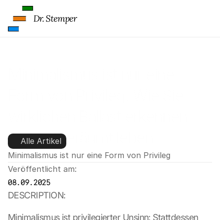
Dr. Stemper
Minimalismus ist nur eine 
Form von Privileg. Wie Sie 
wirklichen Ballast erkennen 
und aufgeräumt leben
Alle Artikel
Minimalismus ist nur eine Form von Privileg
Veröffentlicht am:
08.09.2025
DESCRIPTION:
Minimalismus ist privilegierter Unsinn: Stattdessen 