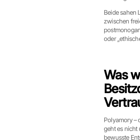
Beide sahen L
zwischen frei
postmonogame
oder „ethisc
Was wä
Besitz
Vertra
Polyamory – o
geht es nicht
bewusste Ents