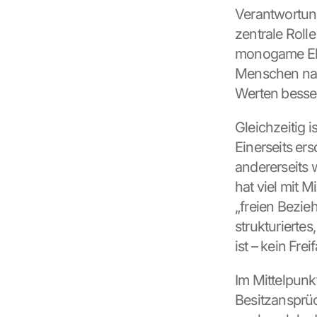
Verantwortun
zentrale Rolle
monogame Ehe 
Menschen nach
Werten besse
Gleichzeitig 
Einerseits er
andererseits w
hat viel mit 
„freien Bezie
strukturierte
ist – kein Fr
Im Mittelpunk
Besitzansprüc