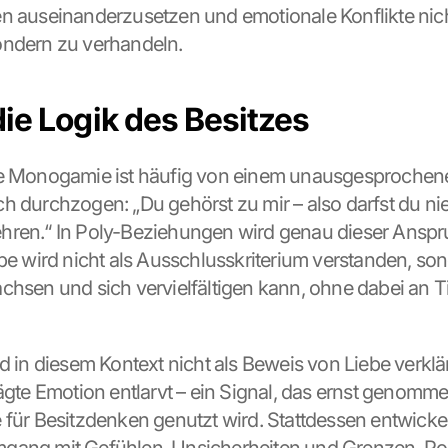
n auseinanderzusetzen und emotionale Konflikte nich
ondern zu verhandeln.
ie Logik des Besitzes
he Monogamie ist häufig von einem unausgesprochene
h durchzogen: „Du gehörst zu mir – also darfst du ni
hren.“ In Poly-Beziehungen wird genau dieser Anspr
ebe wird nicht als Ausschlusskriterium verstanden, sond
chsen und sich vervielfältigen kann, ohne dabei an Ti
d in diesem Kontext nicht als Beweis von Liebe verklär
ägte Emotion entlarvt – ein Signal, das ernst genommen
 für Besitzdenken genutzt wird. Stattdessen entwickelt