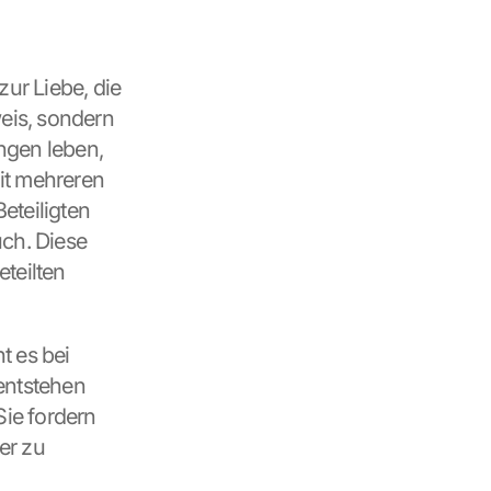
ur Liebe, die 
eis, sondern 
gen leben, 
t mehreren 
teiligten 
ch. Diese 
teilten 
t es bei 
entstehen 
ie fordern 
r zu 