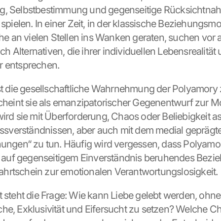
g, Selbstbestimmung und gegenseitige Rücksichtnah
 spielen. In einer Zeit, in der klassische Beziehungsmod
an vielen Stellen ins Wanken geraten, suchen vor a
 Alternativen, die ihrer individuellen Lebensrealität u
r entsprechen.
ist die gesellschaftliche Wahrnehmung der Polyamory z
scheint sie als emanzipatorischer Gegenentwurf zur M
ird sie mit Überforderung, Chaos oder Beliebigkeit ass
Missverständnissen, aber auch mit dem medial geprägte
hungen“ zu tun. Häufig wird vergessen, dass Polyamor
s, auf gegenseitigem Einverständnis beruhendes Bezi
eifahrtschein zur emotionalen Verantwortungslosigkeit.
t steht die Frage: Wie kann Liebe gelebt werden, ohne 
he, Exklusivität und Eifersucht zu setzen? Welche Ch