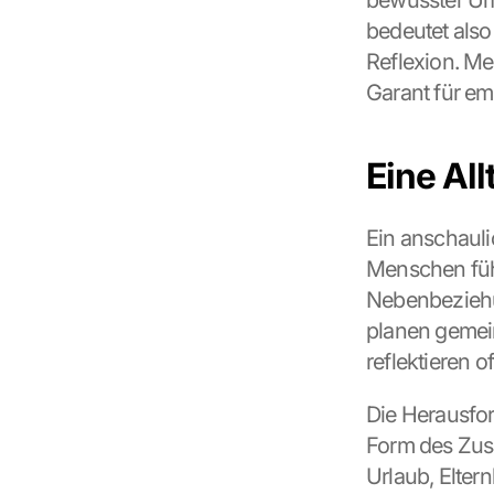
bewusster Um
bedeutet also
Reflexion. Me
Garant für em
Eine All
Ein anschaulic
Menschen füh
Nebenbeziehun
planen gemein
reflektieren 
Die Herausfor
Form des Zus
Urlaub, Elte