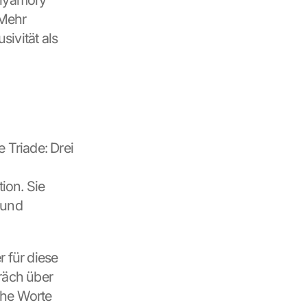
lyamory 
Mehr 
ivität als 
Triade: Drei 
on. Sie 
und 
 für diese 
äch über 
he Worte 