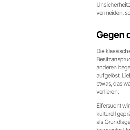
Unsicherheite
vermeiden, s
Gegen d
Die klassisc
Besitzanspruc
anderen bege
aufgelöst. Li
etwas, das wa
verlieren.
Eifersucht wir
kulturell gepr
als Grundlage