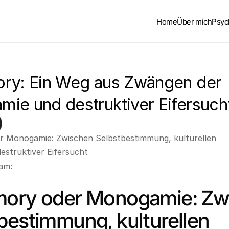
Home
Über mich
Psyc
ry: Ein Weg aus Zwängen der 
ie und destruktiver Eifersuch
r Monogamie: Zwischen Selbstbestimmung, kulturellen 
struktiver Eifersucht
 am:
mory oder Monogamie: Zwi
bestimmung, kulturellen 