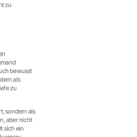
t zu 
n 
emand 
uch bewusst 
ern als 
efe zu 
t, sondern als 
, aber nicht 
 sich ein 