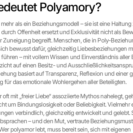
edeutet Polyamory?
mehr als ein Beziehungsmodell – sie ist eine Haltung z
durch Offenheit ersetzt und Exklusivität nicht als Bew
r Zuneigung begreift. Menschen, die in Poly-Beziehun
ich bewusst dafür, gleichzeitig Liebesbeziehungen mi
ühren – mit vollem Wissen und Einverständnis aller Be
zicht auf einen Besitz- und Ausschließlichkeitsanspru
ehung basiert auf Transparenz, Reflexion und einer ge
 für das emotionale Wohlergehen aller Beteiligten.
 oft mit „freier Liebe“ assoziierte Mythos nahelegt, geh
ht um Bindungslosigkeit oder Beliebigkeit. Vielmehr 
gen verbindlich, gleichzeitig entwickelt und gelebt. S
 Absprachen – und den Mut, vertraute Beziehungsmuste
Wer polyamor lebt, muss bereit sein, sich mit eigenen 