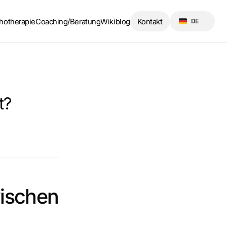
Select Language
hotherapie
Coaching/Beratung
Wikiblog
Kontakt
DE
t?
schen 