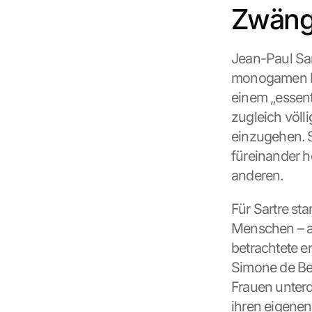
Zwänge
Jean-Paul Sar
monogamen Par
einem „essenti
zugleich völl
einzugehen. S
füreinander h
anderen.
Für Sartre sta
Menschen – au
betrachtete e
Simone de Beau
Frauen unterd
ihren eigenen 