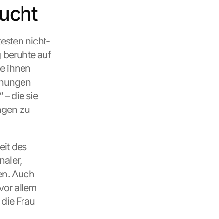
sucht
esten nicht-
beruhte auf 
e ihnen 
ehungen 
 die sie 
ngen zu 
it des 
aler, 
en. Auch 
vor allem 
die Frau 