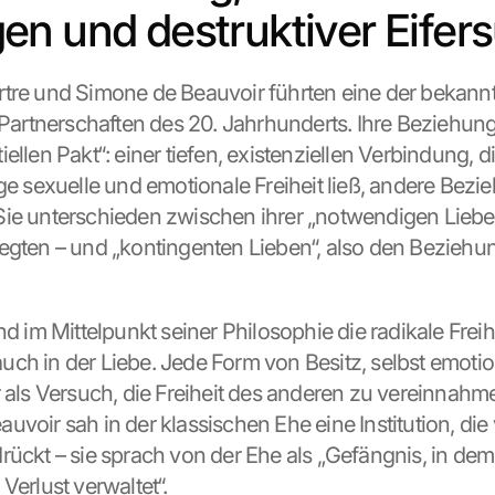
n und destruktiver Eifer
tre und Simone de Beauvoir führten eine der bekannt
tnerschaften des 20. Jahrhunderts. Ihre Beziehung 
ellen Pakt“: einer tiefen, existenziellen Verbindung, di
ige sexuelle und emotionale Freiheit ließ, andere Bezi
ie unterschieden zwischen ihrer „notwendigen Liebe“ –
egten – und „kontingenten Lieben“, also den Beziehu
nd im Mittelpunkt seiner Philosophie die radikale Freihe
ch in der Liebe. Jede Form von Besitz, selbst emotion
r als Versuch, die Freiheit des anderen zu vereinnahm
voir sah in der klassischen Ehe eine Institution, die 
rückt – sie sprach von der Ehe als „Gefängnis, in dem 
Verlust verwaltet“.