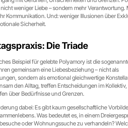
gang mit Gefühlen, Unsicherheiten und Grenzen. Po
 nicht weniger Liebe – sondern mehr Verantwortung. 
hr Kommunikation. Und: weniger Illusionen über Exklus
otionale Sicherheit.
tagspraxis: Die Triade
hes Beispiel für gelebte Polyamory ist die sogenannte 
ren gemeinsam eine Liebesbeziehung – nicht als 
gen, sondern als emotional gleichwertige Konstellati
sam den Alltag, treffen Entscheidungen im Kollektiv, 
offen über Bedürfnisse und Grenzen.
derung dabei: Es gibt kaum gesellschaftliche Vorbilder
ammenlebens. Was bedeutet es, in einem Dreiergespr
rnbesuche oder Wohnungssuche zu verhandeln? Welc