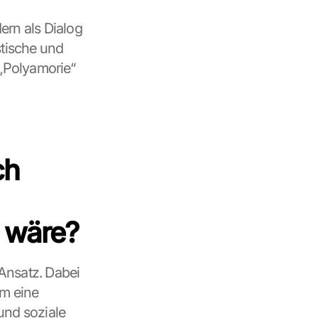
rn als Dialog 
tische und 
Polyamorie“ 
h 
t wäre?
nsatz. Dabei 
m eine 
nd soziale 