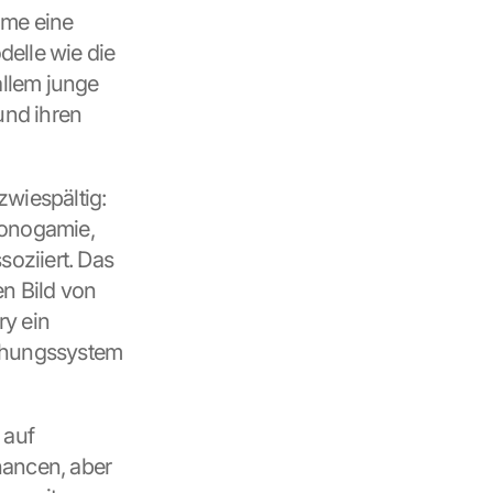
me eine 
elle wie die 
llem junge 
nd ihren 
wiespältig: 
onogamie, 
oziiert. Das 
n Bild von 
y ein 
ehungssystem 
auf 
ancen, aber 