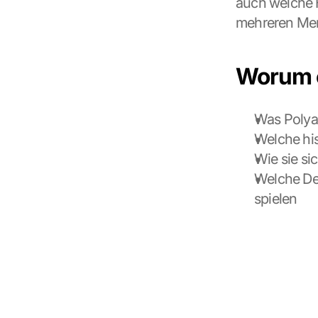
auch welche H
mehreren Men
Worum e
Was Polyam
Welche his
Wie sie si
Welche Den
spielen