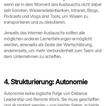
wenn sie in dem Moment des Austauschs nicht dabei 
a
t
sein konnten. Wissensdatenbanken, Intranet, Blogs, 
e
Podcasts und Vlogs sind Tools, um Wissen zu 
n 
transportieren und zu diskutieren.
a
n 
Jenseits des internen Austauschs sollten alle 
G
möglichen anderen Lernerfahrungen ermöglicht 
o
o
werden, einerseits als Geste der Wertschätzung, 
g
andererseits, um mehr Verbundenheit zum Team und 
l
dem Unternehmen zu schaffen.
e 
ü
b
e
r
4. Strukturierung: Autonomie
t
r
Autonomie keine logische Folge von Distance 
a
g
Leadership und Remote Work. Sie muss geschaffen 
e
und akzeptiert werden – von beiden Seiten, in beide 