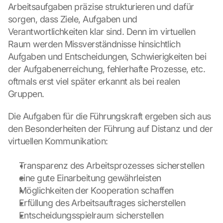
G
Arbeitsaufgaben präzise strukturieren und dafür 
o
sorgen, dass Ziele, Aufgaben und 
o
Verantwortlichkeiten klar sind. Denn im virtuellen 
g
Raum werden Missverständnisse hinsichtlich 
l
Aufgaben und Entscheidungen, Schwierigkeiten bei 
e 
M
der Aufgabenerreichung, fehlerhafte Prozesse, etc. 
a
oftmals erst viel später erkannt als bei realen 
p
Gruppen.
s
-
Die Aufgaben für die Führungskraft ergeben sich aus 
K
den Besonderheiten der Führung auf Distanz und der 
a
virtuellen Kommunikation:
r
t
e 
Transparenz des Arbeitsprozesses sicherstellen
l
eine gute Einarbeitung gewährleisten
a
Möglichkeiten der Kooperation schaffen
d
Erfüllung des Arbeitsauftrages sicherstellen
e
n
Entscheidungsspielraum sicherstellen