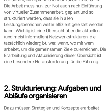
S
Die Arbeit muss nun, zur Not auch nach Einführung 
c
von virtueller Zusammenarbeit, geplant und so 
h
strukturiert werden, dass sie in allen 
u
Leistungsbereichen weiter effizient geleistet werden 
t
kann. Wichtig ist eine Übersicht über die aktuellen 
z
s
(und meist informellen) Netzwerkstrukturen, die 
c
tatsächlich wiedergibt, wer, wann, wo mit wem 
h
arbeitet, um die gemeinsamen Ziele zu erreichen. Die 
i
Erarbeitung und Aktualisierung dieser Übersicht ist 
r
eine besondere Herausforderung für die Führung.
m 
s
t
i
m
2. Strukturierung: Aufgaben und 
m
e
Abläufe organisieren
n 
S
Dazu müssen Strategien und Konzepte erarbeitet 
i