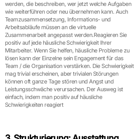
e 
werden, die beschreiben, wer jetzt welche Aufgaben 
d
wie weiterführen oder neu übernehmen kann. Auch 
e
Teamzusammensetzung, Informations- und 
m 
Arbeitsabläufe müssen an die virtuelle 
L
Zusammenarbeit angepasst werden.Reagieren Sie 
a
positiv auf jede häusliche Schwierigkeit Ihrer 
d
e
Mitarbeiter. Wenn Sie helfen, häusliche Probleme zu 
n 
lösen kann der Einzelne sein Engagement für das 
d
Team / die Organisation verstärken. Die Schwierigkeit 
e
mag trivial erscheinen, aber trivialen Störungen 
r 
können oft ganze Tage stören und Angst und 
G
o
Leistungsschwäche verursachen. Der Ausweg ist 
o
einfach, indem man positiv auf häusliche 
g
Schwierigkeiten reagiert
l
e 
M
a
p
3. Strukturierung: Ausstattung 