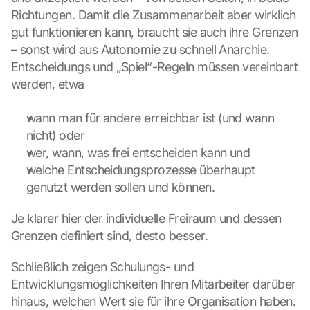
n 
Richtungen. Damit die Zusammenarbeit aber wirklich 
u
gut funktionieren kann, braucht sie auch ihre Grenzen 
n
– sonst wird aus Autonomie zu schnell Anarchie. 
d 
C
Entscheidungs und „Spiel“-Regeln müssen vereinbart 
o
werden, etwa
o
k
wann man für andere erreichbar ist (und wann 
i
nicht) oder
e
wer, wann, was frei entscheiden kann und
s 
g
welche Entscheidungsprozesse überhaupt 
e
genutzt werden sollen und können.
s
e
Je klarer hier der individuelle Freiraum und dessen 
t
Grenzen definiert sind, desto besser.
z
t
Schließlich zeigen Schulungs- und 
. 
Entwicklungsmöglichkeiten Ihren Mitarbeiter darüber 
G
o
hinaus, welchen Wert sie für ihre Organisation haben. 