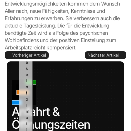
o
Entwicklungsmöglichkeiten kommen dem Wunsch 
g
Aller nach, neue Fähigkeiten, Kenntnisse und 
l
Erfahrungen zu erwerben. Sie verbessern auch die 
e 
aktuelle Tagesleistung. Die für die Entwicklung 
k
a
benötigte Zeit wird als Folge des psychischen 
n
Wohlbefindens und der positiven Einstellung zum 
n 
Arbeitsplatz leicht kompensiert.
d
Vorheriger Artikel
Nächster Artikel
i
e
s
e 
I
n
f
o
r
Anfahrt & 
m
a
Öffnungszeiten
t
i