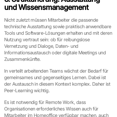
s
und Wissensmanagement
-
K
a
Nicht zuletzt müssen Mitarbeiter die passende 
r
technische Ausstattung sowie praktisch anwendbare 
t
Tools und Software-Lösungen erhalten und mit deren 
e 
Nutzung vertraut sein: ob für reibungslose 
z
u
Vernetzung und Dialoge, Daten- und 
. 
Informationsaustausch oder digitale Meetings und 
D
Zusammenkünfte.
a
b
In verteilt arbeitenden Teams wächst der Bedarf für 
e
gemeinsames und gegenseitiges Lernen. Dabei ist 
i 
w
der Austausch in diesem Kontext komplex. Daher ist 
e
Peer-Learning wichtig.
r
d
Es ist notwendig für Remote Work, dass 
e
Organisationen erforderliches Wissen auch für 
n 
Mitarbeiter im Homeoffice verfügbar machen, auch 
D