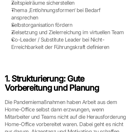
:
Zeitspielräume sicherstellen
D
Thema ‚Entlohnungsformen‘ bei Bedarf 
u
ansprechen
r
Selbstorganisation fördern
c
Zielsetzung und Zielerreichung im virtuellen Team
h 
K
Co-Leader / Substitute Leader bei Nicht-
l
Erreichbarkeit der Führungskraft definieren
i
c
k
e
n 
1. Strukturierung: Gute 
a
Vorbereitung und Planung
u
f 
d
Die Pandemiemaßnahmen haben Arbeit aus dem 
i
Home-Office selbst dann erzwungen, wenn 
e
Mitarbeiter und Teams nicht auf die Herausforderung 
s
Home-Office vorbereitet waren. Dabei geht es nicht 
e
n 
nur darum, Akzeptanz und Motivation zu schaffen. 