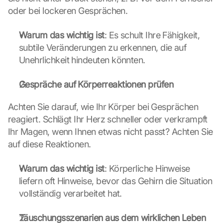
c
oder bei lockeren Gesprächen.
h 
K
Warum das wichtig ist
: Es schult Ihre Fähigkeit, 
l
subtile Veränderungen zu erkennen, die auf 
i
c
Unehrlichkeit hindeuten könnten.
k
e
Gespräche auf Körperreaktionen prüfen
n 
a
Achten Sie darauf, wie Ihr Körper bei Gesprächen 
u
reagiert. Schlägt Ihr Herz schneller oder verkrampft 
f 
Ihr Magen, wenn Ihnen etwas nicht passt? Achten Sie 
d
i
auf diese Reaktionen.
e
s
Warum das wichtig ist
: Körperliche Hinweise 
e
liefern oft Hinweise, bevor das Gehirn die Situation 
n 
vollständig verarbeitet hat.
S
c
h
Täuschungsszenarien aus dem wirklichen Leben 