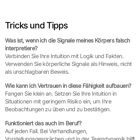
r
t
e 
Tricks und Tipps
z
u
. 
Was ist, wenn ich die Signale meines Körpers falsch 
D
interpretiere?
a
Verbinden Sie Ihre Intuition mit Logik und Fakten. 
b
e
Verwenden Sie körperliche Signale als Hinweis, nicht 
i 
als unschlagbaren Beweis.
w
e
Wie kann ich Vertrauen in diese Fähigkeit aufbauen?
r
Fangen Sie klein an. Setzen Sie Ihre Intuition in 
d
Situationen mit geringem Risiko ein, um Ihre 
e
Beobachtungen zu üben und zu bestätigen.
n 
D
a
Funktioniert das auch im Beruf?
t
Auf jeden Fall. Bei Verhandlungen, 
e
Vorstellungsgesprächen und in der Teamdynamik hilft 