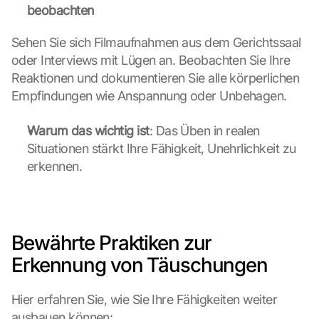
u
beobachten
t
z
Sehen Sie sich Filmaufnahmen aus dem Gerichtssaal 
s
oder Interviews mit Lügen an. Beobachten Sie Ihre 
c
Reaktionen und dokumentieren Sie alle körperlichen 
h
i
Empfindungen wie Anspannung oder Unbehagen.
r
m 
Warum das wichtig ist
: Das Üben in realen 
s
Situationen stärkt Ihre Fähigkeit, Unehrlichkeit zu 
t
erkennen.
i
m
m
e
n 
Bewährte Praktiken zur 
S
i
Erkennung von Täuschungen
e 
d
Hier erfahren Sie, wie Sie Ihre Fähigkeiten weiter 
e
ausbauen können:
m 