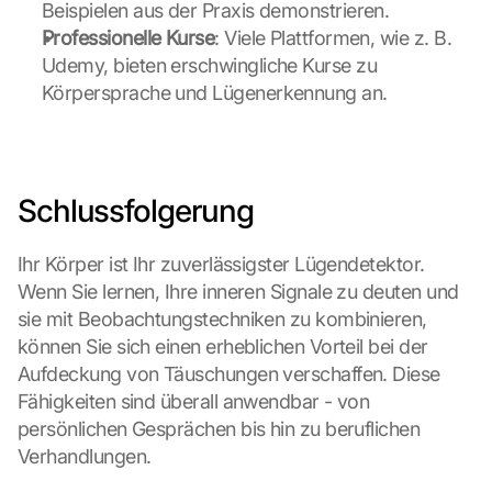
Beispielen aus der Praxis demonstrieren.
C
Professionelle Kurse
: Viele Plattformen, wie z. B. 
o
Udemy, bieten erschwingliche Kurse zu 
o
k
Körpersprache und Lügenerkennung an.
i
e
s 
g
Schlussfolgerung
e
s
e
Ihr Körper ist Ihr zuverlässigster Lügendetektor. 
t
Wenn Sie lernen, Ihre inneren Signale zu deuten und 
z
sie mit Beobachtungstechniken zu kombinieren, 
t
. 
können Sie sich einen erheblichen Vorteil bei der 
G
Aufdeckung von Täuschungen verschaffen. Diese 
o
Fähigkeiten sind überall anwendbar - von 
o
persönlichen Gesprächen bis hin zu beruflichen 
g
Verhandlungen.
l
e 