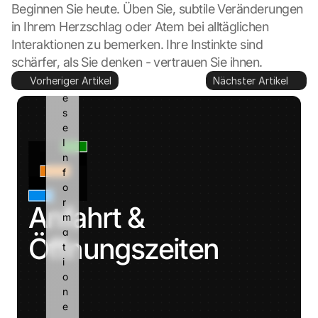
Beginnen Sie heute. Üben Sie, subtile Veränderungen 
k
a
in Ihrem Herzschlag oder Atem bei alltäglichen 
n
Interaktionen zu bemerken. Ihre Instinkte sind 
n 
schärfer, als Sie denken - vertrauen Sie ihnen.
d
Vorheriger Artikel
Nächster Artikel
i
e
s
e 
I
n
f
o
r
Anfahrt & 
m
a
Öffnungszeiten
t
i
o
n
e