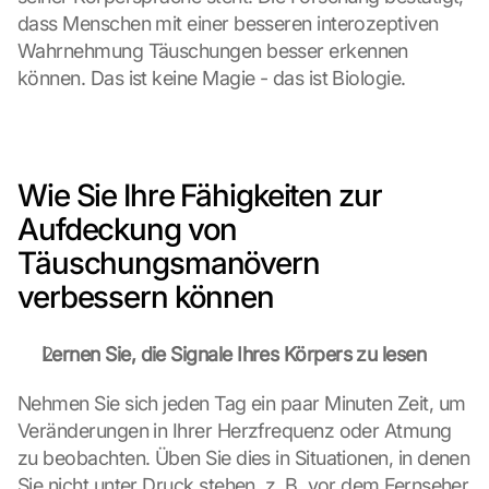
l
dass Menschen mit einer besseren interozeptiven 
e 
Wahrnehmung Täuschungen besser erkennen 
M
können. Das ist keine Magie - das ist Biologie.
a
p
s
-
K
Wie Sie Ihre Fähigkeiten zur 
a
Aufdeckung von 
r
t
Täuschungsmanövern 
e 
verbessern können
l
a
d
Lernen Sie, die Signale Ihres Körpers zu lesen
e
n
Nehmen Sie sich jeden Tag ein paar Minuten Zeit, um 
:
Veränderungen in Ihrer Herzfrequenz oder Atmung 
D
zu beobachten. Üben Sie dies in Situationen, in denen 
u
r
Sie nicht unter Druck stehen, z. B. vor dem Fernseher 