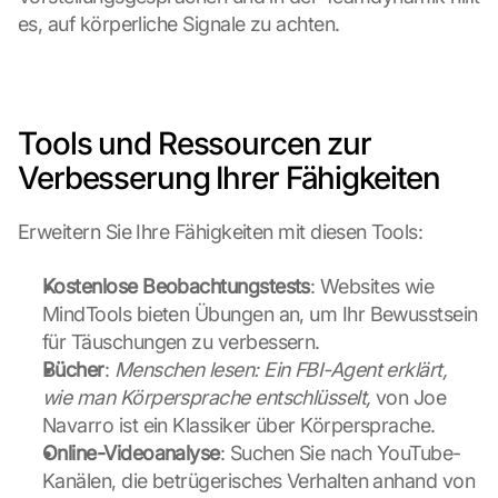
n 
es, auf körperliche Signale zu achten.
a
n 
G
o
o
Tools und Ressourcen zur 
g
Verbesserung Ihrer Fähigkeiten
l
e 
ü
Erweitern Sie Ihre Fähigkeiten mit diesen Tools:
b
e
Kostenlose Beobachtungstests
: Websites wie 
r
t
MindTools bieten Übungen an, um Ihr Bewusstsein 
r
für Täuschungen zu verbessern.
a
Bücher
: 
Menschen lesen: Ein FBI-Agent erklärt, 
g
wie man Körpersprache entschlüsselt, 
von Joe 
e
Navarro ist ein Klassiker über Körpersprache.
n 
u
Online-Videoanalyse
: Suchen Sie nach YouTube-
n
Kanälen, die betrügerisches Verhalten anhand von 
d 