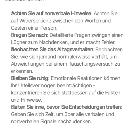
L
a
Achten Sie auf nonverbale Hinweise
: Achten Sie 
d
auf Widersprüche zwischen den Worten und 
e
Gesten einer Person.
n 
Fragen Sie nach
: Detaillierte Fragen zwingen einen 
d
Lügner zum Nachdenken, und er macht Fehler.
e
r 
Beobachten Sie das Alltagsverhalten
: Beobachten 
G
Sie, wie sich jemand normalerweise verhält, um 
o
Abweichungen bei einem Täuschungsversuch zu 
o
erkennen.
g
Bleiben Sie ruhig
: Emotionale Reaktionen können 
l
e 
Ihr Urteilsvermögen beeinträchtigen - 
M
konzentrieren Sie sich stattdessen auf die Fakten 
a
und Hinweise.
p
Halten Sie inne, bevor Sie Entscheidungen treffen
: 
s
Geben Sie sich Zeit, um über alle verbalen und 
-
K
nonverbalen Signale nachzudenken.
a