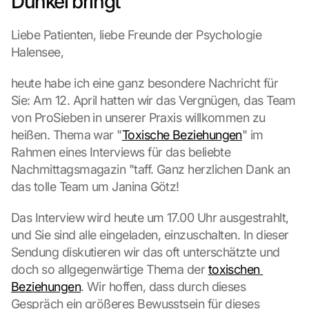
Dunkel bringt
. 
D
a
Liebe Patienten, liebe Freunde der Psychologie 
b
Halensee,
e
i 
heute habe ich eine ganz besondere Nachricht für 
w
Sie: Am 12. April hatten wir das Vergnügen, das Team 
e
von ProSieben in unserer Praxis willkommen zu 
r
d
heißen. Thema war "
Toxische Beziehungen
" im 
e
Rahmen eines Interviews für das beliebte 
n 
Nachmittagsmagazin "taff. Ganz herzlichen Dank an 
D
das tolle Team um Janina Götz!
a
t
Das Interview wird heute um 17.00 Uhr ausgestrahlt, 
e
n 
und Sie sind alle eingeladen, einzuschalten. In dieser 
a
Sendung diskutieren wir das oft unterschätzte und 
n 
doch so allgegenwärtige Thema der 
toxischen 
G
Beziehungen
. Wir hoffen, dass durch dieses 
o
Gespräch ein größeres Bewusstsein für dieses 
o