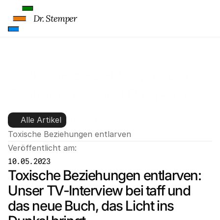
d
e
Dr. Stemper
r 
G
o
o
g
Toxische Beziehungen: Ein 
l
e 
TV-Interview und Ratgeber 
M
a
zur Befreiung
p
Alle Artikel
s
Toxische Beziehungen entlarven
-
Veröffentlicht am:
K
a
10.05.2023
r
Toxische Beziehungen entlarven: 
t
Unser TV-Interview bei taff und 
e 
z
das neue Buch, das Licht ins 
u