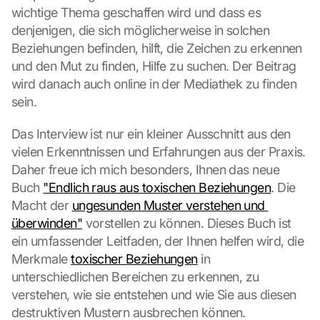
g
wichtige Thema geschaffen wird und dass es 
l
denjenigen, die sich möglicherweise in solchen 
e 
Beziehungen befinden, hilft, die Zeichen zu erkennen 
ü
und den Mut zu finden, Hilfe zu suchen. Der Beitrag 
b
wird danach auch online in der Mediathek zu finden 
e
sein.
r
t
r
Das Interview ist nur ein kleiner Ausschnitt aus den 
a
vielen Erkenntnissen und Erfahrungen aus der Praxis. 
g
Daher freue ich mich besonders, Ihnen das neue 
e
Buch 
"Endlich raus aus toxischen Beziehungen
. Die 
n 
Macht der 
ungesunden Muster verstehen und 
u
n
überwinden"
 vorstellen zu können. Dieses Buch ist 
d 
ein umfassender Leitfaden, der Ihnen helfen wird, die 
C
Merkmale 
toxischer Beziehungen
 in 
o
unterschiedlichen Bereichen zu erkennen, zu 
o
verstehen, wie sie entstehen und wie Sie aus diesen 
k
i
destruktiven Mustern ausbrechen können.