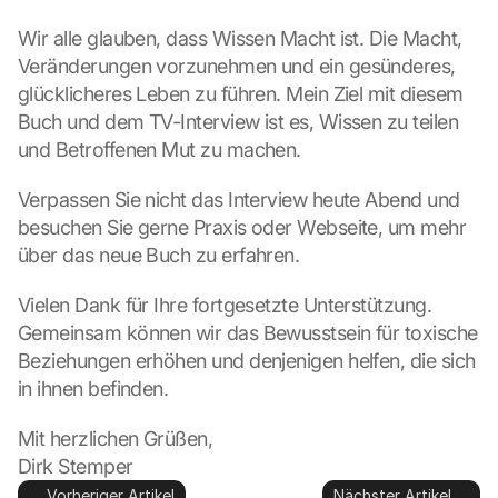
e
s 
Wir alle glauben, dass Wissen Macht ist. Die Macht, 
g
Veränderungen vorzunehmen und ein gesünderes, 
e
glücklicheres Leben zu führen. Mein Ziel mit diesem 
s
Buch und dem TV-Interview ist es, Wissen zu teilen 
e
und Betroffenen Mut zu machen.
t
z
t
Verpassen Sie nicht das Interview heute Abend und 
. 
besuchen Sie gerne Praxis oder Webseite, um mehr 
G
über das neue Buch zu erfahren.
o
o
Vielen Dank für Ihre fortgesetzte Unterstützung. 
g
Gemeinsam können wir das Bewusstsein für toxische 
l
Beziehungen erhöhen und denjenigen helfen, die sich 
e 
k
in ihnen befinden.
a
n
Mit herzlichen Grüßen, 
n 
Dirk Stemper
d
Vorheriger Artikel
Nächster Artikel