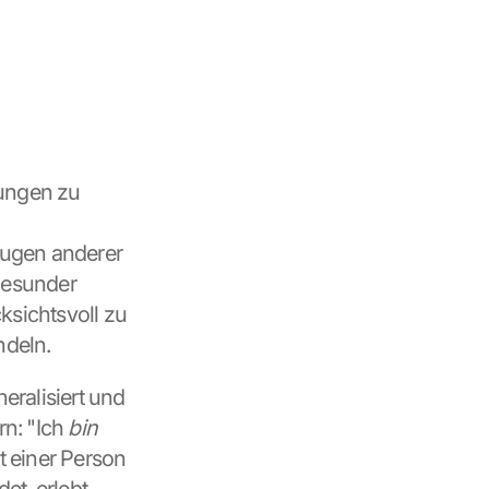
ungen zu 
Augen anderer 
gesunder 
sichtsvoll zu 
ndeln.
ralisiert und 
n: "Ich 
bin
t einer Person 