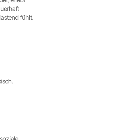
t, erlebt 
uerhaft 
astend fühlt.
sch. 
oziale 