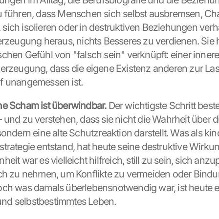
ungen im Alltag, die Berufsbiografie und die Beziehung
 führen, dass Menschen sich selbst ausbremsen, Cha
ich isolieren oder in destruktiven Beziehungen verha
erzeugung heraus, nichts Besseres zu verdienen. Sie h
chen Gefühl von "falsch sein" verknüpft: einer innere
erzeugung, dass die eigene Existenz anderen zur Last f
f unangemessen ist.
he Scham ist überwindbar.
 Der wichtigste Schritt besteh
 und zu verstehen, dass sie nicht die Wahrheit über di
ondern eine alte Schutzreaktion darstellt. Was als kind
rategie entstand, hat heute seine destruktive Wirkung 
eit war es vielleicht hilfreich, still zu sein, sich anz
ch zu nehmen, um Konflikte zu vermeiden oder Bindun
ch was damals überlebensnotwendig war, ist heute ei
s und selbstbestimmtes Leben.