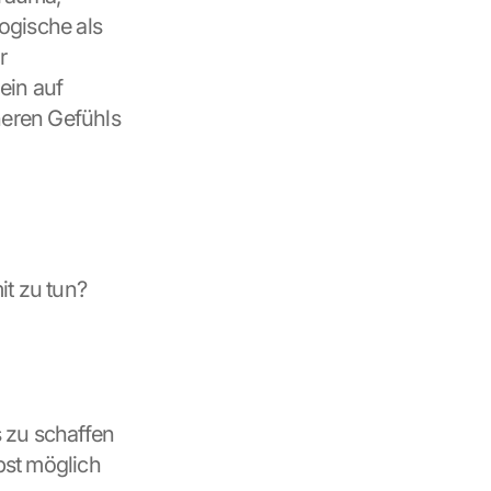
gische als 
 
in auf 
eren Gefühls 
it zu tun?
 zu schaffen 
st möglich 