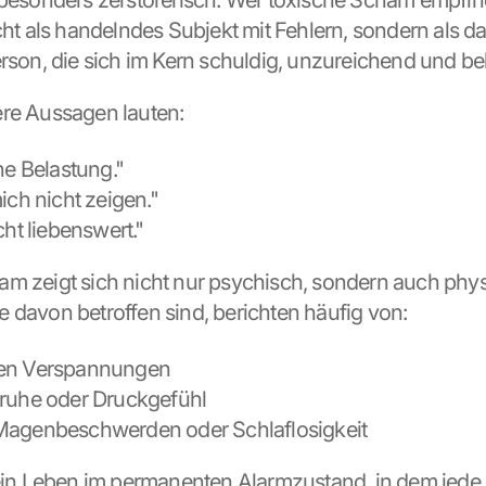
 besonders zerstörerisch. Wer toxische Scham empfinde
cht als handelndes Subjekt mit Fehlern, sondern als da
erson, die sich im Kern schuldig, unzureichend und bel
re Aussagen lauten:
ne Belastung."
ich nicht zeigen."
cht liebenswert."
m zeigt sich nicht nur psychisch, sondern auch physi
 davon betroffen sind, berichten häufig von:
en Verspannungen
nruhe oder Druckgefühl
Magenbeschwerden oder Schlaflosigkeit
 ein Leben im permanenten Alarmzustand, in dem jede s