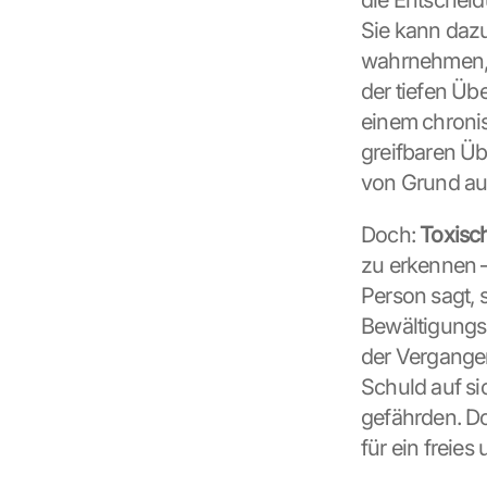
die Entscheid
Sie kann dazu
wahrnehmen, s
der tiefen Üb
einem chronis
greifbaren Üb
von Grund au
Doch: 
Toxisc
zu erkennen –
Person sagt, s
Bewältigungsst
der Vergangenh
Schuld auf si
gefährden. Do
für ein freie