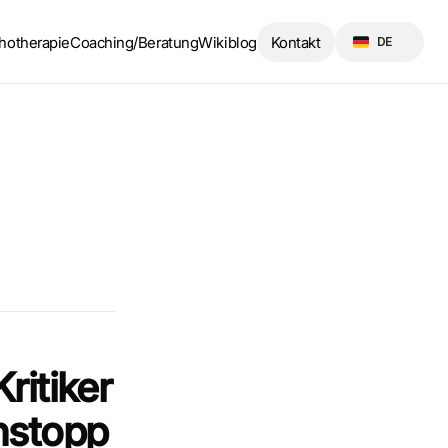
Select Language
hotherapie
Coaching/Beratung
Wikiblog
Kontakt
DE
itiker 
stopp 