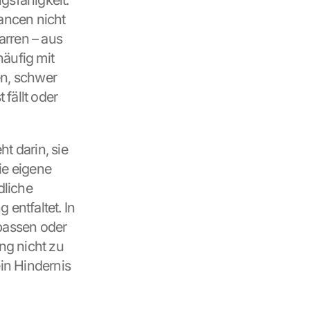
sfähigkeit. 
ncen nicht 
rren – aus 
äufig mit 
n, schwer 
ällt oder 
t darin, sie 
e eigene 
liche 
entfaltet. In 
upassen oder 
g nicht zu 
n Hindernis 