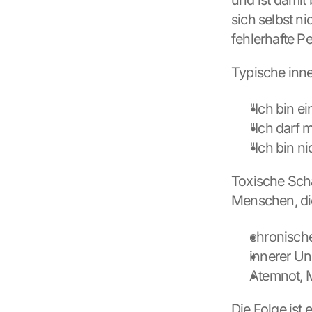
und ist damit
sich selbst ni
fehlerhafte P
Typische inne
"Ich bin ei
"Ich darf m
"Ich bin ni
Toxische Scha
Menschen, die
chronisch
innerer U
Atemnot, 
Die Folge ist