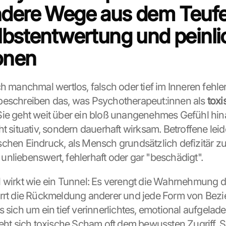
dere Wege aus dem Teufel
lbstentwertung und peinlic
onen
h manchmal wertlos, falsch oder tief im Inneren fehler
beschreiben das, was Psychotherapeut:innen als 
tox
ie geht weit über ein bloß unangenehmes Gefühl hina
t situativ, sondern dauerhaft wirksam. Betroffene leid
chen Eindruck, als Mensch grundsätzlich defizitär zu 
nliebenswert, fehlerhaft oder gar "beschädigt".
 wirkt wie ein Tunnel: Es verengt die Wahrnehmung d
rrt die Rückmeldung anderer und jede Form von Bezi
s sich um ein tief verinnerlichtes, emotional aufgela
ieht sich toxische Scham oft dem bewussten Zugriff. Si