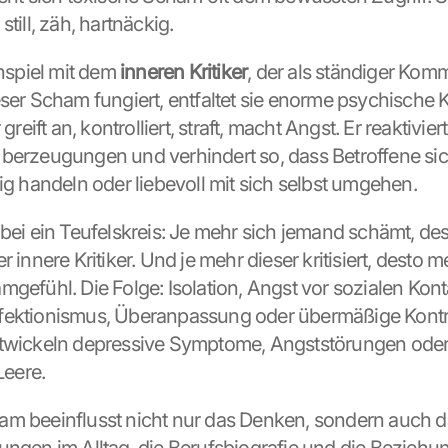
still, zäh, hartnäckig.
piel mit dem 
inneren Kritiker
, der als ständiger Kom
ser Scham fungiert, entfaltet sie enorme psychische Kr
greift an, kontrolliert, straft, macht Angst. Er reaktiviert 
berzeugungen und verhindert so, dass Betroffene sich 
tig handeln oder liebevoll mit sich selbst umgehen.
bei ein Teufelskreis: Je mehr sich jemand schämt, dest
r innere Kritiker. Und je mehr dieser kritisiert, desto me
mgefühl. Die Folge: Isolation, Angst vor sozialen Konta
ektionismus, Überanpassung oder übermäßige Kontrol
twickeln depressive Symptome, Angststörungen oder 
Leere.
m beeinflusst nicht nur das Denken, sondern auch da