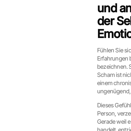
und an
der Se
Emoti
Fühlen Sie sic
Erfahrungen 
bezeichnen. S
Scham ist nich
einem chronis
ungenügend, u
Dieses Gefühl
Person, verze
Gerade weil e
handelt, entz