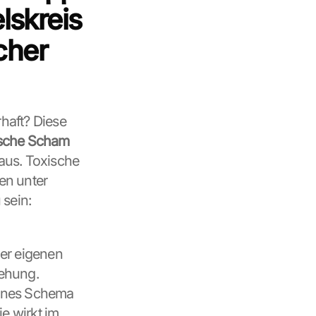
skreis 
her 
haft? Diese 
ische Scham
us. Toxische 
en unter 
sein: 
er eigenen 
ehung. 
denes Schema 
e wirkt im 