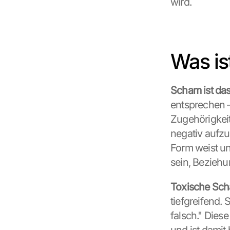
wird.
Was is
Scham ist da
entsprechen –
Zugehörigkeit
negativ aufzu
Form weist un
sein, Bezieh
Toxische Sc
tiefgreifend. 
falsch." Diese