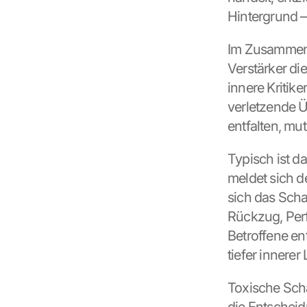
Hintergrund – 
Im Zusammens
Verstärker die
innere Kritiker 
verletzende Ü
entfalten, mu
Typisch ist da
meldet sich de
sich das Scha
Rückzug, Perf
Betroffene en
tiefer innerer 
Toxische Scha