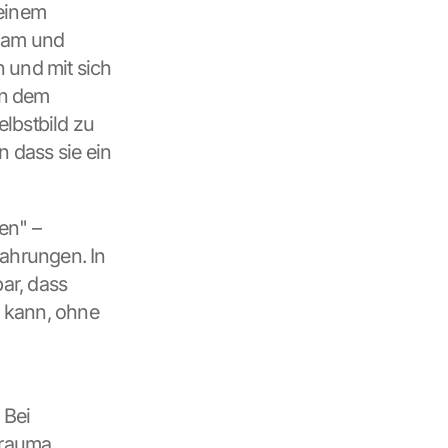
einem 
am und 
 und mit sich 
n dem 
lbstbild zu 
n dass sie ein 
n" – 
ahrungen. In 
r, dass 
 kann, ohne 
Gerade in Berlin gibt es spezialisierte Angebote für Psychotherapie. Bei 
rauma, 