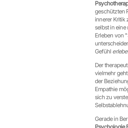
Psychotherap
geschützten 
innerer Kriti
selbst in ein
Erleben von "
unterscheiden
Gefühl 
erlebe
Der therapeut
vielmehr geht
der Beziehung
Empathie mögl
sich zu verst
Selbstablehn
Psychologie 