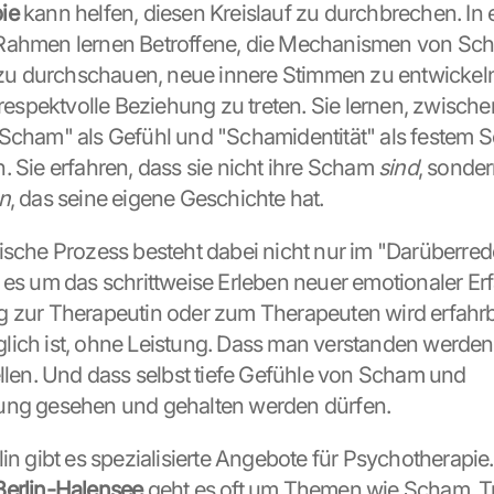
ie
 kann helfen, diesen Kreislauf zu durchbrechen. In 
Rahmen lernen Betroffene, die Mechanismen von Sch
k zu durchschauen, neue innere Stimmen zu entwickeln
e respektvolle Beziehung zu treten. Sie lernen, zwische
Scham" als Gefühl und "Schamidentität" als festem Se
. Sie erfahren, dass sie nicht ihre Scham 
sind
, sonder
n
, das seine eigene Geschichte hat.
ische Prozess besteht dabei nicht nur im "Darüberrede
 es um das schrittweise Erleben neuer emotionaler Erf
 zur Therapeutin oder zum Therapeuten wird erfahrba
ich ist, ohne Leistung. Dass man verstanden werden
ellen. Und dass selbst tiefe Gefühle von Scham und 
ung gesehen und gehalten werden dürfen.
Berlin-Halensee
 geht es oft um Themen wie Scham, T