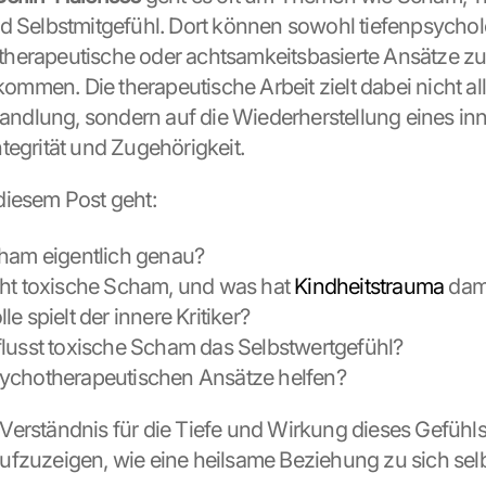
d Selbstmitgefühl. Dort können sowohl tiefenpsycholo
erapeutische oder achtsamkeitsbasierte Ansätze zur
men. Die therapeutische Arbeit zielt dabei nicht alle
dlung, sondern auf die Wiederherstellung eines inn
tegrität und Zugehörigkeit.
diesem Post geht:
ham eigentlich genau?
ht toxische Scham, und was hat 
Kindheitstrauma
 dam
e spielt der innere Kritiker?
lusst toxische Scham das Selbstwertgefühl?
ychotherapeutischen Ansätze helfen?
in Verständnis für die Tiefe und Wirkung dieses Gefühls
fzuzeigen, wie eine heilsame Beziehung zu sich selb