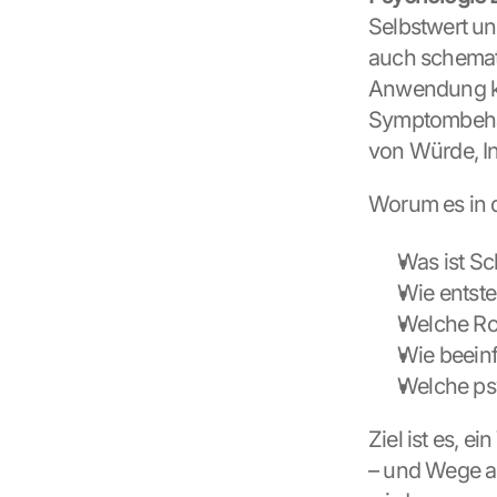
Selbstwert un
auch schemath
Anwendung kom
Symptombehan
von Würde, In
Worum es in 
Was ist Sc
Wie entste
Welche Roll
Wie beeinf
Welche ps
Ziel ist es, e
– und Wege au