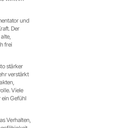
mentator und 
aft. Der 
alte, 
frei 
o stärker 
hr verstärkt 
kten, 
le. Viele 
ein Gefühl 
s Verhalten, 