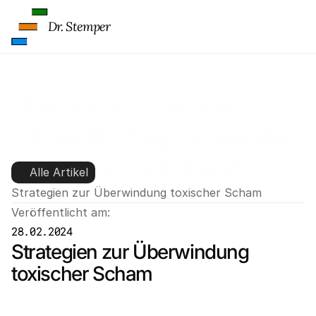
Dr. Stemper
Überwindung toxischer 
Scham: Ein Weg zu gesunder 
Identität und Selbstwert
Alle Artikel
Strategien zur Überwindung toxischer Scham
Veröffentlicht am:
28.02.2024
Strategien zur Überwindung 
toxischer Scham