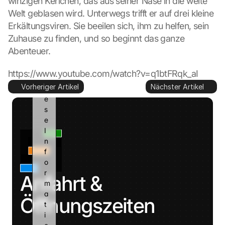
winzigen Kerlchen, das aus seiner Nase in die weite 
g
Welt geblasen wird. Unterwegs trifft er auf drei kleine 
l
Erkältungsviren. Sie beeilen sich, ihm zu helfen, sein 
e 
k
Zuhause zu finden, und so beginnt das ganze 
a
Abenteuer.
n
n 
https://www.youtube.com/watch?v=q1btFRqk_aI
d
Vorheriger Artikel
Nächster Artikel
i
e
s
e 
I
n
f
o
r
Anfahrt & 
m
a
Öffnungszeiten
t
i