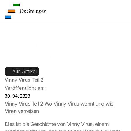
u
Dr. Stemper
n
d 
C
o
o
Vinny Virus Teil 2: Wo Vinny 
k
i
e
Virus wohnt, und wie Viren 
s 
g
verreisen
Alle Artikel
e
s
Vinny Virus Teil 2
e
Veröffentlicht am:
t
30.04.2020
z
t
Vinny Virus Teil 2 Wo Vinny Virus wohnt und wie 
. 
Viren verreisen
G
o
Dies ist die Geschichte von Vinny Virus, einem 
o