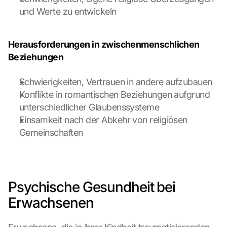
L
und Werte zu entwickeln
o
a
d 
Herausforderungen in zwischenmenschlichen 
G
Beziehungen
o
o
Schwierigkeiten, Vertrauen in andere aufzubauen
g
Konflikte in romantischen Beziehungen aufgrund 
l
e 
unterschiedlicher Glaubenssysteme
M
Einsamkeit nach der Abkehr von religiösen 
a
Gemeinschaften
p
s
:
B
y 
Psychische Gesundheit bei 
c
Erwachsenen
l
i
c