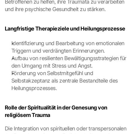
Betroffenen zu helfen, ihre Traumata zu verarbeiten 
a
und ihre psychische Gesundheit zu stärken.
t
a 
w
Langfristige Therapieziele und Heilungsprozesse
i
l
l 
Identifizierung und Bearbeitung von emotionalen 
b
Triggern und verdrängten Erinnerungen.
e 
Aufbau von resilienten Bewältigungsstrategien für 
t
den Umgang mit Stress und Angst.
r
a
Förderung von Selbstmitgefühl und 
n
Selbstakzeptanz als zentrale Bestandteile des 
s
Heilungsprozesses.
m
i
t
Rolle der Spiritualität in der Genesung von 
t
religiösem Trauma
e
d 
Die Integration von spirituellen oder transpersonalen 
t