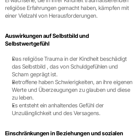
Erwachsene, die in ihrer Kindheit traumatisierenden 
k
religiöse Erfahrungen gemacht haben, kämpfen mit 
i
einer Vielzahl von Herausforderungen.
n
g 
o
Auswirkungen auf Selbstbild und 
n 
t
Selbstwertgefühl
h
i
Das religiöse Trauma in der Kindheit beschädigt 
s 
das Selbstbild , das von Schuldgefühlen und 
p
Scham geprägt ist.
r
Betroffene haben Schwierigkeiten, an ihre eigenen 
o
t
Werte und Überzeugungen zu glauben und diese 
e
zu leben.
c
Es entsteht ein anhaltendes Gefühl der 
t
Unzulänglichkeit und des Versagens.
i
o
n 
Einschränkungen in Beziehungen und sozialen 
s