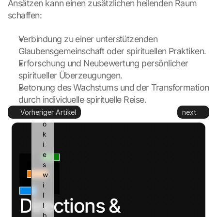
o 
Ansätzen kann einen zusätzlichen heilenden Raum 
G
schaffen:
o
o
Verbindung zu einer unterstützenden 
g
Glaubensgemeinschaft oder spirituellen Praktiken.
l
Erforschung und Neubewertung persönlicher 
e 
a
spiritueller Überzeugungen.
n
Betonung des Wachstums und der Transformation 
d 
durch individuelle spirituelle Reise.
c
Vorheriger Artikel
next
o
o
k
i
e
s 
w
i
l
Directions & 
l 
b