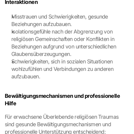
c
Interaktionen
r
e
Misstrauen und Schwierigkeiten, gesunde 
e
Beziehungen aufzubauen.
n
Isolationsgefühle nach der Abgrenzung von 
, 
religiösen Gemeinschaften oder Konflikten in 
y
o
Beziehungen aufgrund von unterschiedlichen 
u 
Glaubensüberzeugungen.
a
Schwierigkeiten, sich in sozialen Situationen 
g
wohlzufühlen und Verbindungen zu anderen 
r
aufzubauen.
e
e 
t
Bewältigungsmechanismen und professionelle 
o 
t
Hilfe
h
e 
Für erwachsene Überlebende religiösen Traumas 
l
sind gesunde Bewältigungsmechanismen und 
o
professionelle Unterstützung entscheidend:
a