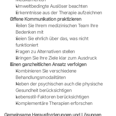
o
Umweltbedingte Auslöser beachten
n 
Erkenntnisse aus der Therapie aufzeichnen
t
Offene Kommunikation praktizieren
h
Teilen Sie Ihrem medizinischen Team Ihre 
i
Bedenken mit
s 
p
Seien Sie ehrlich über das, was nicht 
r
funktioniert
o
Fragen zu Alternativen stellen
t
Bringen Sie Ihre Ziele klar zum Ausdruck
e
Einen ganzheitlichen Ansatz
verfolgen
c
t
Kombinieren Sie verschiedene 
i
Behandlungsmodalitäten
o
Neben der psychischen auch die physische 
n 
Gesundheit berücksichtigen
s
Lebensstil-Faktoren berücksichtigen
c
r
Komplementäre Therapien erforschen
e
e
Gemeinsame Herausforderungen und Lösungen