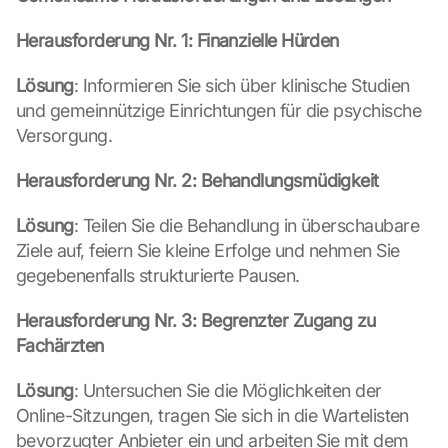
n
, 
Herausforderung Nr. 1: Finanzielle Hürden
y
o
Lösung
: Informieren Sie sich über klinische Studien 
u 
und gemeinnützige Einrichtungen für die psychische 
a
Versorgung.
g
r
Herausforderung Nr. 2: Behandlungsmüdigkeit
e
e 
t
Lösung
: Teilen Sie die Behandlung in überschaubare 
o 
Ziele auf, feiern Sie kleine Erfolge und nehmen Sie 
t
gegebenenfalls strukturierte Pausen.
h
e 
Herausforderung Nr. 3: Begrenzter Zugang zu 
l
Fachärzten
o
a
Lösung
: Untersuchen Sie die Möglichkeiten der 
d
i
Online-Sitzungen, tragen Sie sich in die Wartelisten 
n
bevorzugter Anbieter ein und arbeiten Sie mit dem 