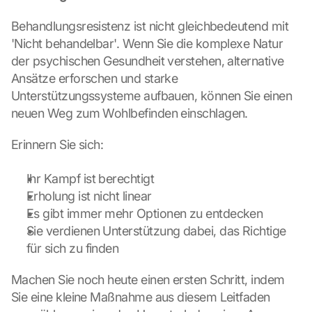
i
Behandlungsresistenz ist nicht gleichbedeutend mit 
l
l 
'Nicht behandelbar'. Wenn Sie die komplexe Natur 
b
der psychischen Gesundheit verstehen, alternative 
e 
Ansätze erforschen und starke 
t
Unterstützungssysteme aufbauen, können Sie einen 
r
neuen Weg zum Wohlbefinden einschlagen.
a
n
Erinnern Sie sich:
s
m
i
Ihr Kampf ist berechtigt
t
Erholung ist nicht linear
t
Es gibt immer mehr Optionen zu entdecken
e
Sie verdienen Unterstützung dabei, das Richtige 
d 
t
für sich zu finden
o 
G
Machen Sie noch heute einen ersten Schritt, indem 
o
Sie eine kleine Maßnahme aus diesem Leitfaden 
o