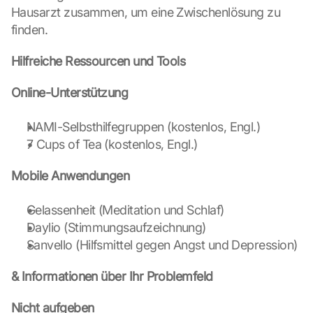
g 
Hausarzt zusammen, um eine Zwischenlösung zu 
o
finden.
f 
t
Hilfreiche Ressourcen und Tools
h
e 
G
Online-Unterstützung
o
o
NAMI-Selbsthilfegruppen (kostenlos, Engl.)
g
7 Cups of Tea (kostenlos, Engl.)
l
e 
Mobile Anwendungen
M
a
p
Gelassenheit (Meditation und Schlaf)
s
Daylio (Stimmungsaufzeichnung)
. 
Sanvello (Hilfsmittel gegen Angst und Depression)
D
a
& Informationen über Ihr Problemfeld
t
a 
Nicht aufgeben
w