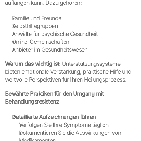
d 
auffangen kann. Dazu gehören:
G
o
Familie und Freunde
o
Selbsthilfegruppen
g
Anwälte für psychische Gesundheit
l
e 
Online-Gemeinschaften
M
Anbieter im Gesundheitswesen
a
p
Warum das wichtig ist
: Unterstützungssysteme 
s
bieten emotionale Verstärkung, praktische Hilfe und 
:
wertvolle Perspektiven für Ihren Heilungsprozess.
B
y 
Bewährte Praktiken für den Umgang mit 
c
l
Behandlungsresistenz
i
c
Detaillierte Aufzeichnungen
führen
k
Verfolgen Sie Ihre Symptome täglich
i
Dokumentieren Sie die Auswirkungen von 
n
Medikamenten
g 