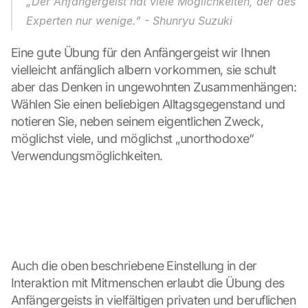
„Der Anfängergeist hat viele Möglichkeiten, der des 
o
Experten nur wenige.” - Shunryu Suzuki
f 
t
Eine gute Übung für den Anfängergeist wir Ihnen 
h
vielleicht anfänglich albern vorkommen, sie schult 
e 
G
aber das Denken in ungewohnten Zusammenhängen: 
o
Wählen Sie einen beliebigen Alltagsgegenstand und 
o
notieren Sie, neben seinem eigentlichen Zweck, 
g
möglichst viele, und möglichst „unorthodoxe“ 
l
Verwendungsmöglichkeiten.
e 
M
a
p
s
. 
D
a
Auch die oben beschriebene Einstellung in der 
t
Interaktion mit Mitmenschen erlaubt die Übung des 
a 
Anfängergeists in vielfältigen privaten und beruflichen 
w