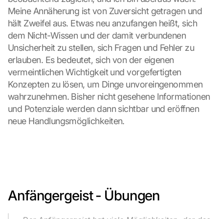
n
Meine Annäherung ist von Zuversicht getragen und 
, 
y
hält Zweifel aus. Etwas neu anzufangen heißt, sich 
o
dem Nicht-Wissen und der damit verbundenen 
u 
Unsicherheit zu stellen, sich Fragen und Fehler zu 
a
erlauben. Es bedeutet, sich von der eigenen 
g
vermeintlichen Wichtigkeit und vorgefertigten 
r
Konzepten zu lösen, um Dinge unvoreingenommen 
e
e 
wahrzunehmen. Bisher nicht gesehene Informationen 
t
und Potenziale werden dann sichtbar und eröffnen 
o 
neue Handlungsmöglichkeiten.
t
h
e 
l
o
a
d
Anfängergeist - Übungen
i
n
g 