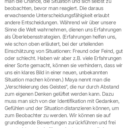
man die Chance, die Situation und sich selbst zu 
G
beobachten, bevor man reagiert. Die daraus 
o
erwachsende Unterscheidungsfähigkeit erlaubt 
o
andere Entscheidungen. Während wir über unsere 
g
l
Sinne die Welt wahrnehmen, dienen uns Erfahrungen 
e 
als Überlebensstrategien. (Erfahrungen helfen uns, 
M
wie schon oben erläutert, bei der urteilenden 
a
Einschätzung von Situationen: Freund oder Feind, gut 
p
oder schlecht. Haben wir aber z.B. viele Erfahrungen 
s
einer Sorte gemacht, können sie verhindern, dass wir 
:
B
uns ein klares Bild in einer neuen, unbekannten 
y 
Situation machen können.) Maya nennt man die 
c
„Verschleierung des Geistes“, die nur durch Abstand 
l
zum eigenen Denken gelüftet werden kann. Dazu 
i
muss man sich von der Identifikation mit Gedanken, 
c
k
Gefühlen und der Situation distanzieren können, um 
i
zum Beobachter zu werden. Wir können sie auf 
n
grundlegende Bewertungen zurückführen und frei 
g 