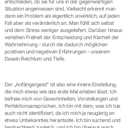
entscheiden, ob sie für uns in der gegenwärtigen 
o
Situation angemessen sind. Vielleicht erkennt man 
n 
t
dann ein Problem als eigentlich unwirklich, auf jeden 
h
Fall aber als veränderlich an. Man fühlt sich selbst 
i
und dem Stress weniger ausgeliefert. Darüber hinaus 
s 
verleihen Freiheit der Entscheidung und Klarheit der 
p
Wahrnehmung - durch die dadurch möglichen 
r
o
positiven und negativen Erfahrungen - unserem 
t
Dasein Reichtum und Tiefe.
e
c
t
i
Der „Anfängergeist“ ist also eine innere Einstellung, 
o
die mich etwas wie das erste Mal erleben lässt. Ich 
n 
befreie mich von Gewohnheiten, Vorstellungen und 
s
c
Perfektionsansprüchen. Ich bin mit dem, was ich tue 
r
auch nicht identifiziert, da ich mich ja neugierig an 
e
etwas Unbekanntes herantaste. Ich bin suchend und 
e
beobachtend zugleich, und ich bin überaus wach. 