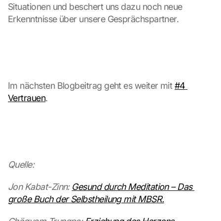
i
Situationen und beschert uns dazu noch neue 
l
Erkenntnisse über unsere Gesprächspartner.
l 
b
e 
t
r
a
Im nächsten Blogbeitrag geht es weiter mit 
#4 
n
Vertrauen
.
s
m
i
t
t
e
d 
Quelle:
t
o 
Jon Kabat-Zinn: 
Gesund durch Meditation – Das 
G
große Buch der Selbstheilung mit MBSR.
o
o