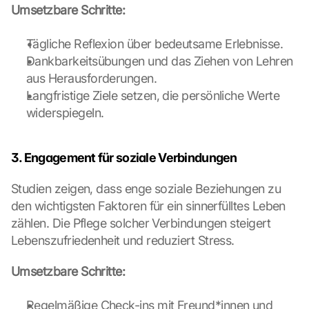
Umsetzbare Schritte:
c
r
e
Tägliche Reflexion über bedeutsame Erlebnisse.
e
Dankbarkeitsübungen und das Ziehen von Lehren 
n
aus Herausforderungen.
, 
Langfristige Ziele setzen, die persönliche Werte 
y
widerspiegeln.
o
u 
a
g
3. Engagement für soziale Verbindungen
r
e
Studien zeigen, dass enge soziale Beziehungen zu 
e 
den wichtigsten Faktoren für ein sinnerfülltes Leben 
t
zählen. Die Pflege solcher Verbindungen steigert 
o 
Lebenszufriedenheit und reduziert Stress.
t
h
Umsetzbare Schritte:
e 
l
o
Regelmäßige Check-ins mit Freund*innen und 