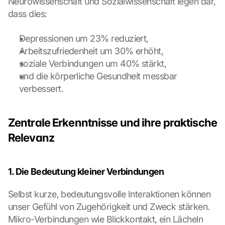
Neurowissenschaft und Sozialwissenschaft legen dar, 
dass dies:
L
o
a
Depressionen um 23% reduziert,
d 
Arbeitszufriedenheit um 30% erhöht,
G
soziale Verbindungen um 40% stärkt,
o
und die körperliche Gesundheit messbar 
o
verbessert.
g
l
e 
M
Zentrale Erkenntnisse und ihre praktische 
a
Relevanz
p
s
:
1. Die Bedeutung kleiner Verbindungen
B
y 
Selbst kurze, bedeutungsvolle Interaktionen können 
c
l
unser Gefühl von Zugehörigkeit und Zweck stärken. 
i
Mikro-Verbindungen wie Blickkontakt, ein Lächeln 