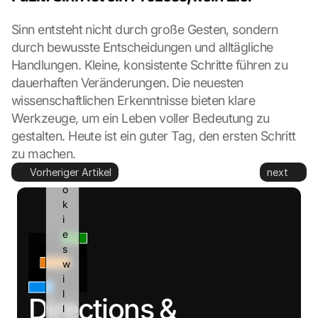
o 
G
Sinn entsteht nicht durch große Gesten, sondern 
o
durch bewusste Entscheidungen und alltägliche 
o
Handlungen. Kleine, konsistente Schritte führen zu 
g
dauerhaften Veränderungen. Die neuesten 
l
wissenschaftlichen Erkenntnisse bieten klare 
e 
a
Werkzeuge, um ein Leben voller Bedeutung zu 
n
gestalten. Heute ist ein guter Tag, den ersten Schritt 
d 
zu machen.
c
Vorheriger Artikel
next
o
o
k
i
e
s 
w
i
l
Directions & 
l 