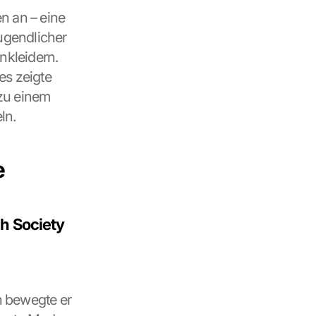
 an – eine 
ugendlicher 
kleidern. 
s zeigte 
zu einem 
ln.
e
 Society 
 bewegte er 