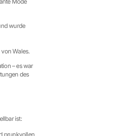
gante Mode 
und wurde 
n von Wales.
ion – es war 
rtungen des 
lbar ist:
d prunkvollen 