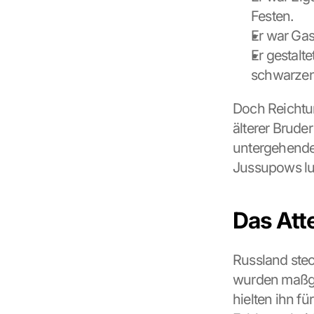
n
Festen.
, 
y
Er war Gas
o
Er gestalt
u 
schwarzen
a
g
r
Doch Reichtum
e
älterer Brude
e 
untergehenden
t
o 
Jussupows lu
t
h
e 
Das Att
l
o
a
Russland steck
d
wurden maßge
i
hielten ihn fü
n
g 