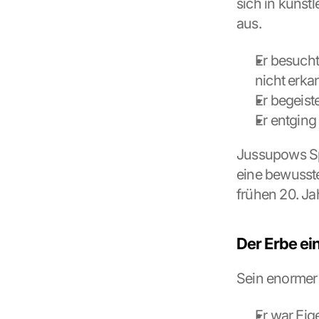
sich in künst
o
aus.
n 
t
h
Er besucht
i
nicht erka
s 
p
Er begeiste
r
Er entging
o
t
Jussupows Spi
e
eine bewusste
c
t
frühen 20. Ja
i
o
n 
Der Erbe e
s
c
Sein enormer 
r
e
e
Er war Eig