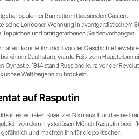
tgeber opulenter Bankette mit tausenden Gästen.
ete seine Londoner Wohnung in avantgardistischem Stil
 Teppichen und orangefarbenen Seidenvorhängen.
 allein konnte ihn nicht vor der Geschichte bewahren.
r bei einem Duell starb, wurde Felix zum Haupterben ei
 Dynastie. 1914 stand Russland kurz vor der Revoluti
xuriöse Welt begann zu bröckeln.
entat auf Rasputin
te in einer tiefen Krise. Zar Nikolaus II. und seine Fra
blich von dem mysteriösen Mönch Rasputin beeinflus
r gefährlich und machten ihn für die politischen 