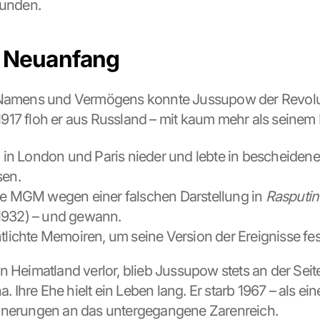
unden.
d Neuanfang
 Namens und Vermögens konnte Jussupow der Revolut
17 floh er aus Russland – mit kaum mehr als seinem 
ch in London und Paris nieder und lebte in bescheidene
sen.
te MGM wegen einer falschen Darstellung in 
Rasputin 
(1932) – und gewann.
ntlichte Memoiren, um seine Version der Ereignisse fe
 Heimatland verlor, blieb Jussupow stets an der Seite 
a. Ihre Ehe hielt ein Leben lang. Er starb 1967 – als eine
nnerungen an das untergegangene Zarenreich.