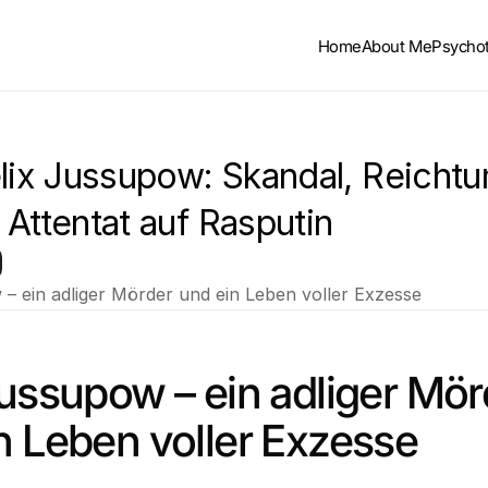
Home
About Me
Psycho
elix Jussupow: Skandal, Reichtu
 Attentat auf Rasputin
 – ein adliger Mörder und ein Leben voller Exzesse
Jussupow – ein adliger Mörd
n Leben voller Exzesse