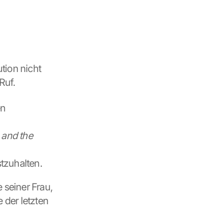
ion nicht 
Ruf.
n 
and the 
stzuhalten.
seiner Frau, 
 der letzten 