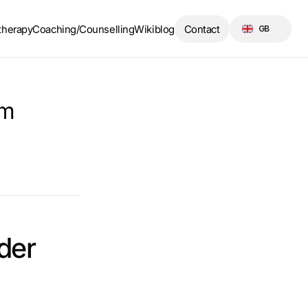
Select Language
therapy
Coaching/Counselling
Wikiblog
Contact
GB
m 
er 