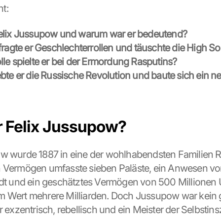
t:
elix Jussupow und warum war er bedeutend?
fragte er Geschlechterrollen und täuschte die High So
le spielte er bei der Ermordung Rasputins?
bte er die Russische Revolution und baute sich ein n
 Felix Jussupow?
w wurde 1887 in eine der wohlhabendsten Familien R
n Vermögen umfasste sieben Paläste, ein Anwesen vo
adt und ein geschätztes Vermögen von 500 Millionen U
m Wert mehrere Milliarden. Doch Jussupow war kein 
r exzentrisch, rebellisch und ein Meister der Selbstin