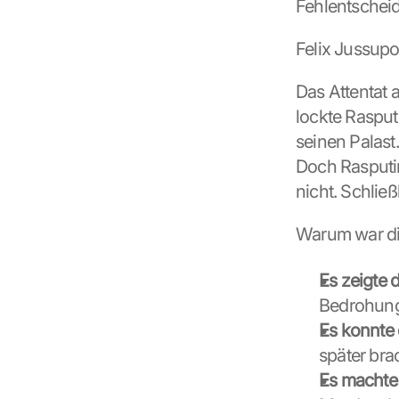
Fehlentscheid
o
f 
Felix Jussupo
t
h
Das Attentat 
e 
G
lockte Rasput
o
seinen Palast.
o
Doch Rasputin
g
l
nicht. Schlie
e 
M
Warum war di
a
p
Es zeigte 
s
. 
Bedrohun
D
Es konnte 
a
später bra
t
a 
Es machte
w