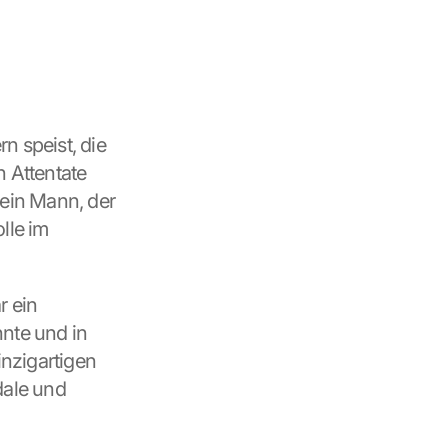
n speist, die 
 Attentate 
ein Mann, der 
le im 
 ein 
nte und in 
nzigartigen 
ale und 