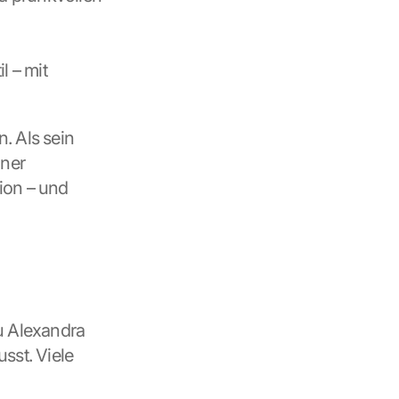
 – mit 
 Als sein 
ner 
on – und 
u Alexandra 
st. Viele 