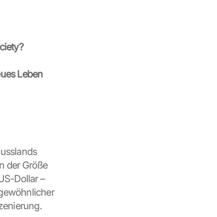
ciety?
eues Leben 
usslands 
n der Größe 
S-Dollar – 
gewöhnlicher 
szenierung.