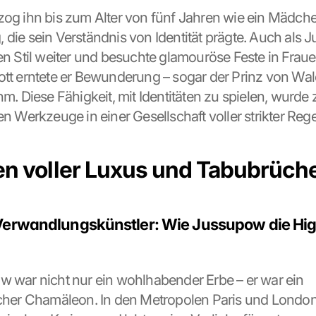
zog ihn bis zum Alter von fünf Jahren wie ein Mädchen
 die sein Verständnis von Identität prägte. Auch als J
sen Stil weiter und besuchte glamouröse Feste in Frauen
ott erntete er Bewunderung – sogar der Prinz von Wale
hm. Diese Fähigkeit, mit Identitäten zu spielen, wurde 
en Werkzeuge in einer Gesellschaft voller strikter Rege
en voller Luxus und Tabubrüch
Verwandlungskünstler: Wie Jussupow die High
w war nicht nur ein wohlhabender Erbe – er war ein 
icher Chamäleon. In den Metropolen Paris und London