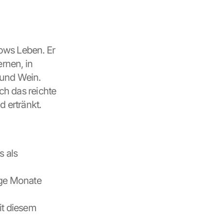
ws Leben. Er 
nen, in 
 und Wein. 
h das reichte 
d ertränkt.
 als 
ge Monate 
t diesem 