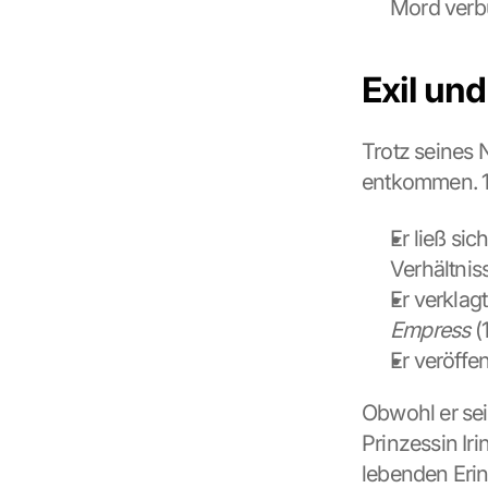
Mord verb
i
l
l 
Exil un
b
e 
t
Trotz seines
r
a
entkommen. 19
n
s
Er ließ si
m
i
Verhältnis
t
Er verklag
t
Empress
 
e
d 
Er veröffe
t
o 
Obwohl er sein
G
Prinzessin Irin
o
o
lebenden Eri