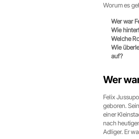
Worum es geh
Wer war F
Wie hinter
Welche Rol
Wie überle
auf?
Wer war
Felix Jussupo
geboren. Sei
einer Kleinst
L
nach heutige
o
Adliger. Er wa
a
d 