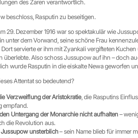
ungen des Zaren verantwortlich.
w beschloss, Rasputin zu beseitigen.
am 29. Dezember 1916 war so spektakulär wie Jussupo
in unter dem Vorwand, seine schöne Frau kennenzuler
 Dort servierte er ihm mit Zyankali vergifteten Kuchen
 überlebte. Also schoss Jussupow auf ihn – doch auc
ßlich wurde Rasputin in die eiskalte Newa geworfen un
eses Attentat so bedeutend?
die Verzweiflung der Aristokratie
, die Rasputins Einfluss
g empfand.
den Untergang der Monarchie nicht aufhalten
 – weni
ch die Revolution aus.
 Jussupow unsterblich
 – sein Name blieb für immer mi