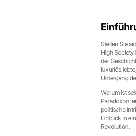
Einführ
Stellen Sie si
High Society 
der Geschicht
luxuriös lebte
Untergang des
Warum ist sei
Paradoxon: ei
politische Int
Einblick in e
Revolution.