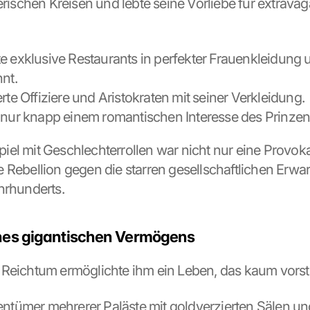
lerischen Kreisen und lebte seine Vorliebe für extrava
e exklusive Restaurants in perfekter Frauenkleidung 
nnt.
rte Offiziere und Aristokraten mit seiner Verkleidung.
 nur knapp einem romantischen Interesse des Prinze
el mit Geschlechterrollen war nicht nur eine Provokat
 Rebellion gegen die starren gesellschaftlichen Erwa
hrhunderts.
ines gigantischen Vermögens
Reichtum ermöglichte ihm ein Leben, das kaum vorstel
entümer mehrerer Paläste mit goldverzierten Sälen un