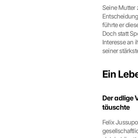
G
Seine Mutter 
o
Entscheidung,
o
führte er die
g
l
Doch statt Sp
e 
Interesse an i
M
seiner stärkst
a
p
s
:
Ein Leb
B
y 
c
l
Der adlige 
i
täuschte
c
k
Felix Jussupo
i
n
gesellschaftl
g 