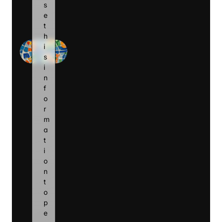
s
Wednesday
e 
t
Thursday
h
i
Friday
s 
i
n
f
o
r
m
a
t
i
o
n 
t
o 
p
e