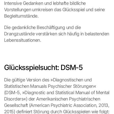
Intensive Gedanken und lebhafte bildliche 
Vorstellungen umkreisen das Glücksspiel und seine 
Begleitumstände.
Die gedankliche Beschäftigung und die 
Drangzustände verstärken sich häufig in belastenden 
Lebenssituationen.
Glücksspielsucht: DSM-5
Die gültige Version des »Diagnostischen und 
Statistischen Manuals Psychischer Störungen« 
(DSM-5, »Diagnostic and Statistical Manual of Mental 
Disorders«) der Amerikanischen Psychiatrischen 
Gesellschaft (American Psychiatric Association, 2013, 
2015) definiert Störung durch Glücksspielen wie folgt: 