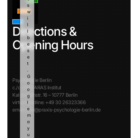
s 
w
i
l
Directions & 
l 
b
Opening Hours
e 
s
e
t
. 
G
Psychologie Berlin
o
c./o. AVATARAS Institut
o
Kalckreuthstr. 16 – 10777 Berlin
g
virtual landline: +49 30 26323366
l
e 
email: info@praxis-psychologie-berlin.de
m
a
Monday
y 
u
Tuesday