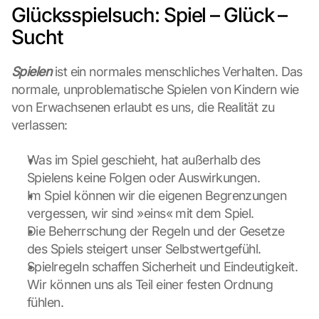
Glücksspielsuch: Spiel – Glück – 
Sucht
Spielen
 ist ein normales menschliches Verhalten. Das 
normale, unproblematische Spielen von Kindern wie 
von Erwachsenen erlaubt es uns, die Realität zu 
verlassen:
Was im Spiel geschieht, hat außerhalb des 
Spielens keine Folgen oder Auswirkungen.
Im Spiel können wir die eigenen Begrenzungen 
vergessen, wir sind »eins« mit dem Spiel.
Die Beherrschung der Regeln und der Gesetze 
des Spiels steigert unser Selbstwertgefühl.
Spielregeln schaffen Sicherheit und Eindeutigkeit. 
Wir können uns als Teil einer festen Ordnung 
fühlen.