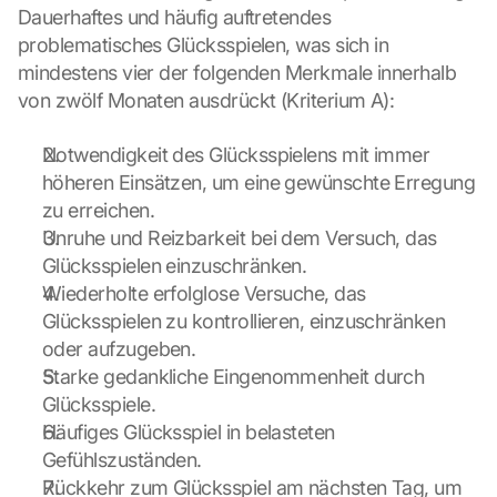
Dauerhaftes und häufig auftretendes 
problematisches Glücksspielen, was sich in 
mindestens vier der folgenden Merkmale innerhalb 
von zwölf Monaten ausdrückt (Kriterium A):
Notwendigkeit des Glücksspielens mit immer 
höheren Einsätzen, um eine gewünschte Erregung 
zu erreichen.
Unruhe und Reizbarkeit bei dem Versuch, das 
Glücksspielen einzuschränken.
Wiederholte erfolglose Versuche, das 
Glücksspielen zu kontrollieren, einzuschränken 
oder aufzugeben.
Starke gedankliche Eingenommenheit durch 
Glücksspiele.
Häufiges Glücksspiel in belasteten 
Gefühlszuständen.
Rückkehr zum Glücksspiel am nächsten Tag, um 