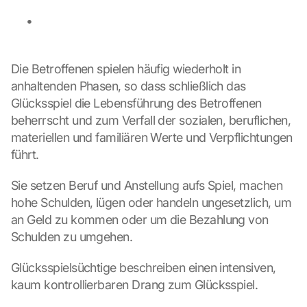
Die Betroffenen spielen häufig wiederholt in 
anhaltenden Phasen, so dass schließlich das 
Glücksspiel die Lebensführung des Betroffenen 
beherrscht und zum Verfall der sozialen, beruflichen, 
materiellen und familiären Werte und Verpflichtungen 
führt.
Sie setzen Beruf und Anstellung aufs Spiel, machen 
hohe Schulden, lügen oder handeln ungesetzlich, um 
an Geld zu kommen oder um die Bezahlung von 
Schulden zu umgehen.
Glücksspielsüchtige beschreiben einen intensiven, 
kaum kontrollierbaren Drang zum Glücksspiel.