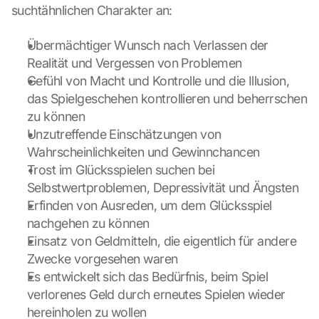
c
suchtähnlichen Charakter an:
t
i
Übermächtiger Wunsch nach Verlassen der 
o
Realität und Vergessen von Problemen
n 
s
Gefühl von Macht und Kontrolle und die Illusion, 
c
das Spielgeschehen kontrollieren und beherrschen 
r
zu können
e
Unzutreffende Einschätzungen von 
e
Wahrscheinlichkeiten und Gewinnchancen
n
, 
Trost im Glücksspielen suchen bei 
y
Selbstwertproblemen, Depressivität und Ängsten
o
Erfinden von Ausreden, um dem Glücksspiel 
u 
nachgehen zu können
a
Einsatz von Geldmitteln, die eigentlich für andere 
g
r
Zwecke vorgesehen waren
e
Es entwickelt sich das Bedürfnis, beim Spiel 
e 
verlorenes Geld durch erneutes Spielen wieder 
t
hereinholen zu wollen
o 