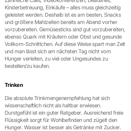
Zahlreiche Calls, Videokonferenzen, Deadlines, 
D
Kinderbetreuung, Einkäufe – alles muss gleichzeitig 
a
geleistet werden. Deshalb ist es am besten, Snacks 
t
und größere Mahlzeiten bereits am Abend vorher 
a 
vorzubereiten. Gemüsesticks sind gut vorzubereiten, 
w
i
ebenso Quark mit Kräutern oder Obst und gesunde 
l
Vollkorn-Schnittchen. Auf diese Weise spart man Zeit 
l 
und man lässt sich am nächsten Tag nicht vom 
b
Hunger verleiten, zu viel oder Ungesundes zu 
e 
bestellen/zu kaufen.
t
r
a
Trinken
n
s
m
Die absolute Trinkmengenempfehlung hat sich 
i
wissenschaftlich nicht als haltbar erwiesen. 
t
Durstgefühl ist ein guter Ratgeber. Ausreichend freie 
t
Flüssigkeit sorgt für Wohlbefinden und zügelt den 
e
Hunger. Wasser ist besser als Getränke mit Zucker.
d 