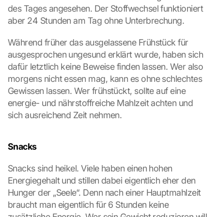
des Tages angesehen. Der Stoffwechsel funktioniert 
aber 24 Stunden am Tag ohne Unterbrechung.
L
o
Während früher das ausgelassene Frühstück für 
a
d 
ausgesprochen ungesund erklärt wurde, haben sich 
G
dafür letztlich keine Beweise finden lassen. Wer also 
o
morgens nicht essen mag, kann es ohne schlechtes 
o
Gewissen lassen. Wer frühstückt, sollte auf eine 
g
energie- und nährstoffreiche Mahlzeit achten und 
l
e 
sich ausreichend Zeit nehmen.
M
a
p
Snacks
s
:
Snacks sind heikel. Viele haben einen hohen 
B
Energiegehalt und stillen dabei eigentlich eher den 
y 
Hunger der „Seele“. Denn nach einer Hauptmahlzeit 
c
braucht man eigentlich für 6 Stunden keine 
l
i
zusätzliche Energie. Wer sein Gewicht reduzieren will, 