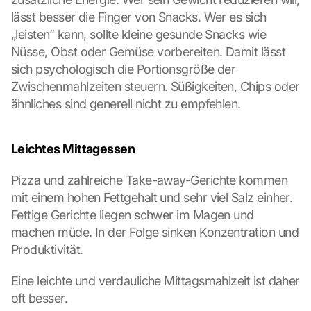
c
lässt besser die Finger von Snacks. Wer es sich 
k
„leisten“ kann, sollte kleine gesunde Snacks wie 
i
Nüsse, Obst oder Gemüse vorbereiten. Damit lässt 
n
sich psychologisch die Portionsgröße der 
g 
o
Zwischenmahlzeiten steuern. Süßigkeiten, Chips oder 
n 
ähnliches sind generell nicht zu empfehlen.
t
h
i
Leichtes Mittagessen
s 
p
Pizza und zahlreiche Take-away-Gerichte kommen 
r
mit einem hohen Fettgehalt und sehr viel Salz einher. 
o
Fettige Gerichte liegen schwer im Magen und 
t
e
machen müde. In der Folge sinken Konzentration und 
c
Produktivität.
t
i
Eine leichte und verdauliche Mittagsmahlzeit ist daher 
o
oft besser.
n 