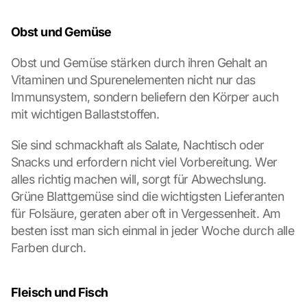
s
c
Obst und Gemüse
r
e
Obst und Gemüse stärken durch ihren Gehalt an 
e
Vitaminen und Spurenelementen nicht nur das 
n
, 
Immunsystem, sondern beliefern den Körper auch 
y
mit wichtigen Ballaststoffen.
o
u 
Sie sind schmackhaft als Salate, Nachtisch oder 
a
Snacks und erfordern nicht viel Vorbereitung. Wer 
g
alles richtig machen will, sorgt für Abwechslung. 
r
e
Grüne Blattgemüse sind die wichtigsten Lieferanten 
e 
für Folsäure, geraten aber oft in Vergessenheit. Am 
t
besten isst man sich einmal in jeder Woche durch alle 
o 
Farben durch.
t
h
e 
Fleisch und Fisch
l