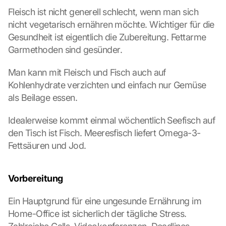
o
Fleisch ist nicht generell schlecht, wenn man sich 
a
d
nicht vegetarisch ernähren möchte. Wichtiger für die 
i
Gesundheit ist eigentlich die Zubereitung. Fettarme 
n
Garmethoden sind gesünder.
g 
o
Man kann mit Fleisch und Fisch auch auf 
f 
Kohlenhydrate verzichten und einfach nur Gemüse 
t
als Beilage essen.
h
e 
G
Idealerweise kommt einmal wöchentlich Seefisch auf 
o
den Tisch ist Fisch. Meeresfisch liefert Omega-3-
o
Fettsäuren und Jod.
g
l
e 
Vorbereitung
M
a
Ein Hauptgrund für eine ungesunde Ernährung im 
p
Home-Office ist sicherlich der tägliche Stress. 
s
. 