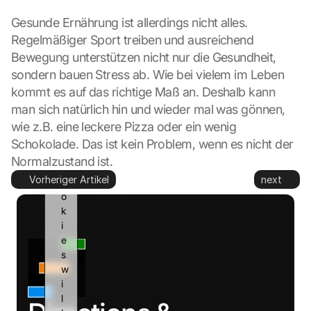
t
Gesunde Ernährung ist allerdings nicht alles. 
o 
G
Regelmäßiger Sport treiben und ausreichend 
o
Bewegung unterstützen nicht nur die Gesundheit, 
o
sondern bauen Stress ab. Wie bei vielem im Leben 
g
kommt es auf das richtige Maß an. Deshalb kann 
l
man sich natürlich hin und wieder mal was gönnen, 
e 
a
wie z.B. eine leckere Pizza oder ein wenig 
n
Schokolade. Das ist kein Problem, wenn es nicht der 
d 
Normalzustand ist.
c
Vorheriger Artikel
next
o
o
k
i
e
s 
w
i
l