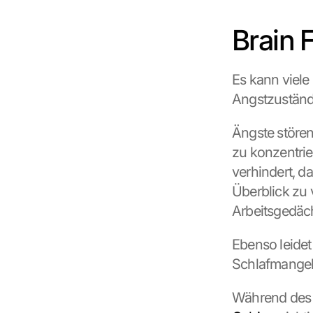
o
n 
Brain 
t
h
i
s 
Es kann viele
p
Angstzuständ
r
o
Ängste stören
t
e
zu konzentrie
c
verhindert, d
t
Überblick zu 
i
o
Arbeitsgedäch
n 
s
Ebenso leidet
c
Schlafmangel
r
e
e
n