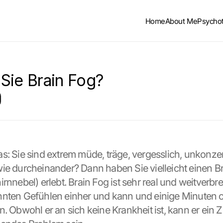
Home
About Me
Psycho
Sie Brain Fog?
s: Sie sind extrem müde, träge, vergesslich, unkonzent
ie durcheinander? Dann haben Sie vielleicht einen Br
rnnebel) erlebt. Brain Fog ist sehr real und weitverbreit
nten Gefühlen einher und kann und einige Minuten o
. Obwohl er an sich keine Krankheit ist, kann er ein Ze