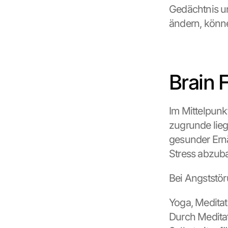
o
Gedächtnis un
f 
ändern, könne
t
h
e 
G
o
Brain 
o
g
l
Im Mittelpunk
e 
M
zugrunde lie
a
gesunder Ern
p
Stress abzuba
s
. 
D
Bei Angststö
a
t
Yoga, Medita
a 
Durch Meditat
w