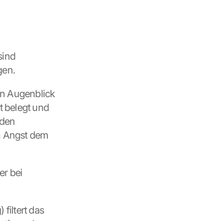
ind 
gen.
n Augenblick 
 belegt und 
den 
h Angst dem 
r bei 
Während des Non-REM-Schlafes (ohne schnelle Augenbewegung) filtert das 