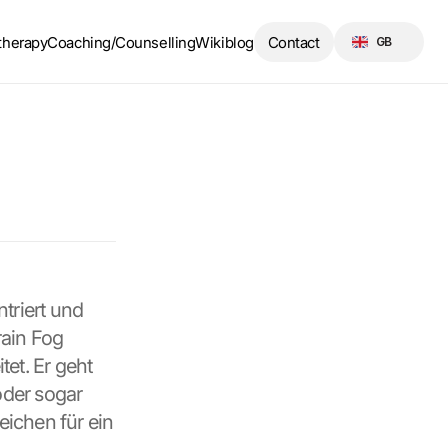
Select Language
therapy
Coaching/Counselling
Wikiblog
Contact
GB
riert und 
ain Fog 
et. Er geht 
der sogar 
ichen für ein 