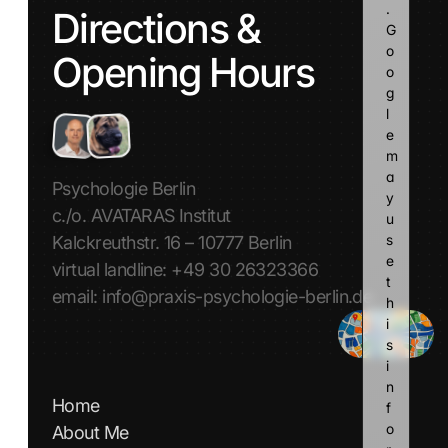
. 
Directions & 
G
o
Opening Hours
o
g
l
e 
m
a
Psychologie Berlin
y 
c./o. AVATARAS Institut
u
s
Kalckreuthstr. 16 – 10777 Berlin
e 
virtual landline: +49 30 26323366
t
email: info@praxis-psychologie-berlin.de
h
i
s 
i
n
Home
f
o
About Me