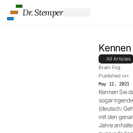
Dr. Stemper
Kennen 
All Articles
Brain Fog
Published on:
May 12, 2021
Kennen Sie da
sogar irgendw
(deutsch: Gehi
L
mit den genan
o
a
Jahre anhalten
d 