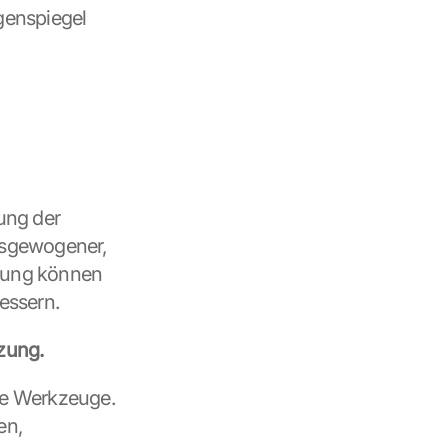
enspiegel 
ng der 
sgewogener, 
gung können 
essern.
zung.
e Werkzeuge. 
n, 