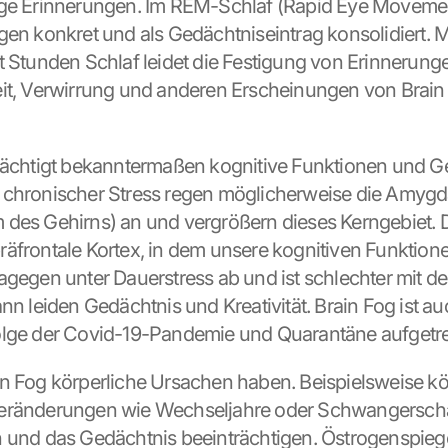
ige Erinnerungen. Im REM-Schlaf (Rapid Eye Movemen
gen konkret und als Gedächtniseintrag konsolidiert. Mi
t Stunden Schlaf leidet die Festigung von Erinnerunge
it, Verwirrung und anderen Erscheinungen von Brain F
rächtigt bekanntermaßen kognitive Funktionen und Ge
chronischer Stress regen möglicherweise die Amygda
des Gehirns) an und vergrößern dieses Kerngebiet. D
äfrontale Kortex, in dem unsere kognitiven Funktionen
agegen unter Dauerstress ab und ist schlechter mit de
nn leiden Gedächtnis und Kreativität. Brain Fog ist auc
olge der Covid-19-Pandemie und Quarantäne aufgetre
n Fog körperliche Ursachen haben. Beispielsweise k
eränderungen wie Wechseljahre oder Schwangerschaf
 und das Gedächtnis beeinträchtigen. Östrogenspiege