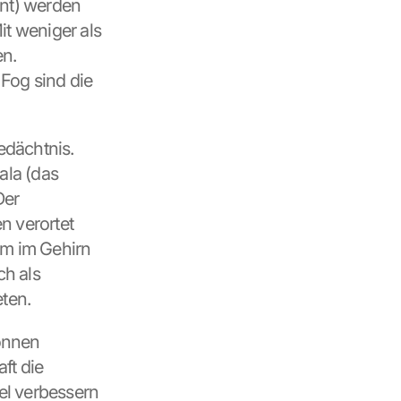
t) werden 
t weniger als 
n. 
og sind die 
dächtnis. 
la (das 
er 
 verortet 
m im Gehirn 
h als 
ten. 
önnen 
t die 
l verbessern 