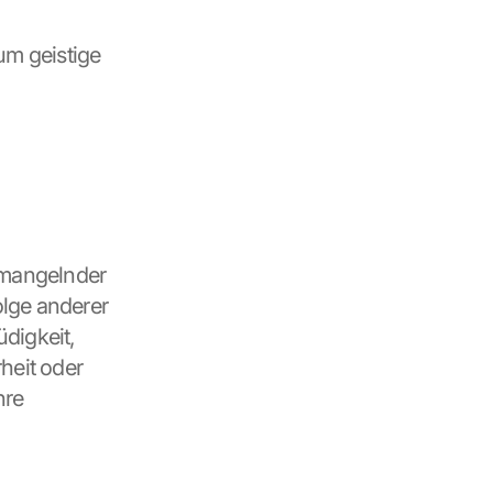
m geistige 
 mangelnder 
lge anderer 
igkeit, 
eit oder 
re 