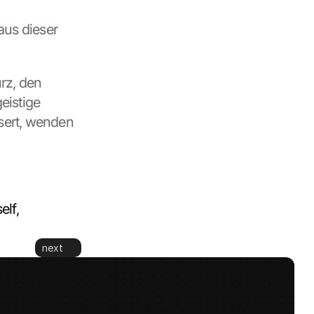
aus dieser 
z, den 
istige 
sert, wenden 
lf, 
next