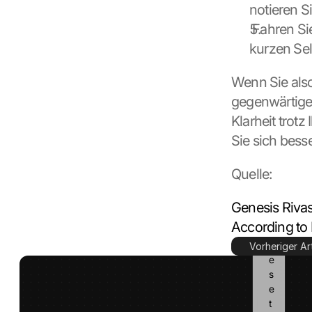
notieren Si
l
e 
 Fahren Si
a
kurzen Se
n
d 
Wenn Sie also
c
o
gegenwärtige
o
Klarheit trot
k
Sie sich besse
i
e
Quelle:
s 
w
i
Genesis Rivas
l
According to 
l 
b
Vorheriger Art
e 
s
e
t