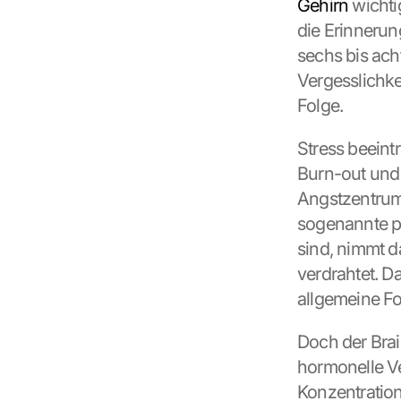
Gehirn
 wicht
, 
die Erinnerun
y
o
sechs bis ach
u 
Vergesslichke
a
Folge.
g
r
Stress beeint
e
e 
Burn-out und 
t
Angstzentrum 
o 
sogenannte pr
t
h
sind, nimmt d
e 
verdrahtet. Da
l
allgemeine F
o
a
d
Doch der Brai
i
hormonelle V
n
Konzentration
g 