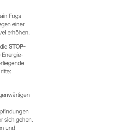
ain Fogs 
gen einer 
vel erhöhen. 
die 
STOP-
 Energie- 
rliegende 
itte:
genwärtigen 
pfindungen 
 sich gehen. 
n und 