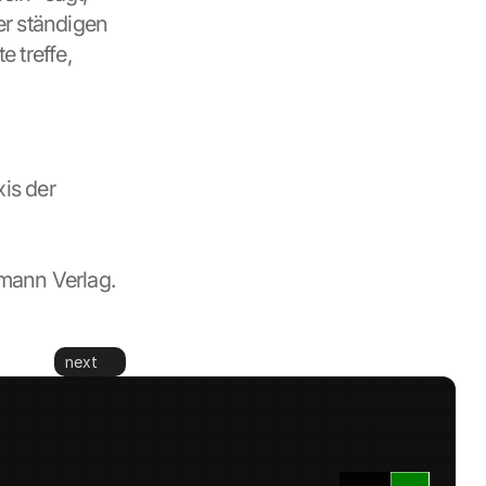
r ständigen 
treffe, 
is der 
rmann Verlag.
next