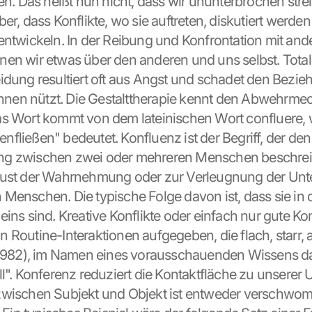
len. Das heißt nun nicht, dass wir ununterbrochen stre
er, dass Konflikte, wo sie auftreten, diskutiert werde
entwickeln. In der Reibung und Konfrontation mit ande
en wir etwas über den anderen und uns selbst. Total
idung resultiert oft aus Angst und schadet den Bezieh
 ihnen nützt. Die Gestalttherapie kennt den Abwehrme
s Wort kommt von dem lateinischen Wort confluere, w
fließen" bedeutet. Konfluenz ist der Begriff, der den
g zwischen zwei oder mehreren Menschen beschreib
lust der Wahrnehmung oder zur Verleugnung der Unte
Menschen. Die typische Folge davon ist, dass sie in d
eins sind. Kreative Konflikte oder einfach nur gute Ko
 Routine-Interaktionen aufgegeben, die flach, starr, a
 1982), im Namen eines vorausschauenden Wissens da
ll". Konferenz reduziert die Kontaktfläche zu unserer 
zwischen Subjekt und Objekt ist entweder verschwo