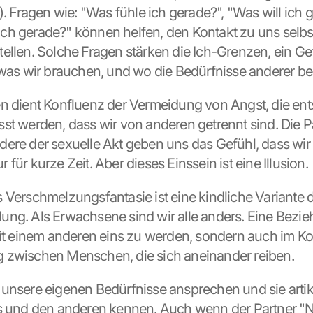
). Fragen wie: "Was fühle ich gerade?", "Was will ich 
h gerade?" können helfen, den Kontakt zu uns selbst
ellen. Solche Fragen stärken die Ich-Grenzen, ein Gefü
 was wir brauchen, und wo die Bedürfnisse anderer b
n dient Konfluenz der Vermeidung von Angst, die ents
st werden, dass wir von anderen getrennt sind. Die 
ere der sexuelle Akt geben uns das Gefühl, dass wir e
für kurze Zeit. Aber dieses Einssein ist eine Illusion.
 Verschmelzungsfantasie ist eine kindliche Variante d
ng. Als Erwachsene sind wir alle anders. Eine Bezie
mit einem anderen eins zu werden, sondern auch im Konf
 zwischen Menschen, die sich aneinander reiben.
unsere eigenen Bedürfnisse ansprechen und sie artiku
s und den anderen kennen. Auch wenn der Partner "Ne