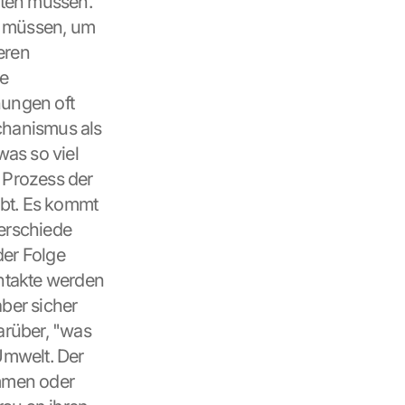
iten müssen. 
n müssen, um 
ren 
e 
ungen oft 
chanismus als 
as so viel 
 Prozess der 
t. Es kommt 
rschiede 
er Folge 
ntakte werden 
ber sicher 
rüber, "was 
Umwelt. Der 
mmen oder 