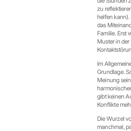
die Stunden z
y
zu reflektiere
o
helfen kann).
u 
a
das Miteinand
g
Familie. Erst
r
Muster in der
e
e 
Kontaktstöru
t
o 
Im Allgemeine
t
Grundlage. S
h
e 
Meinung sein. 
l
harmonischen 
o
gibt keinen A
a
d
Konflikte meh
i
n
Die Wurzel vo
g 
manchmal, par
o