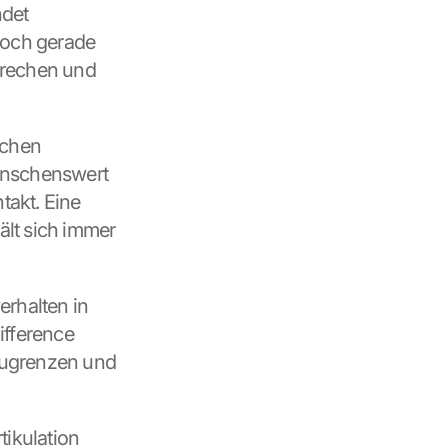
det 
Doch gerade 
rechen und 
chen 
wünschenswert 
akt. Eine 
ält sich immer 
halten in 
fference 
ugrenzen und 
ikulation 