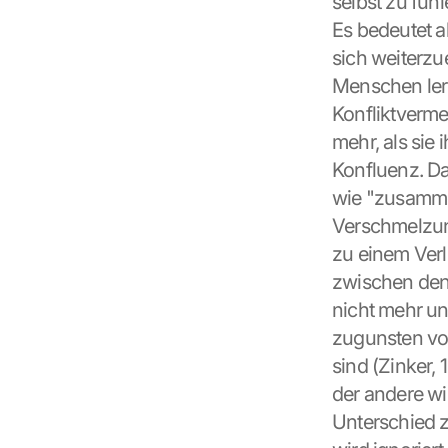
selbst zu füh
Es bedeutet ab
sich weiterzu
Menschen lern
Konfliktverme
mehr, als sie
Konfluenz. Da
wie "zusammen
Verschmelzun
zu einem Ver
zwischen den 
nicht mehr un
zugunsten von
L
sind (Zinker,
o
der andere wi
a
d 
Unterschied 
G