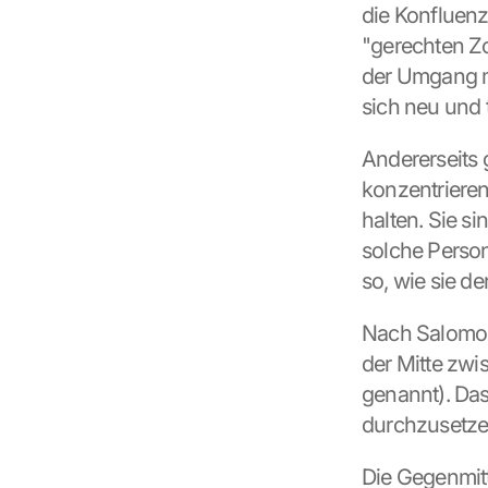
f 
die Konfluenz 
t
"gerechten Zo
h
der Umgang mi
e 
G
sich neu und 
o
o
Andererseits 
g
konzentrieren
l
halten. Sie si
e 
M
solche Person 
a
so, wie sie de
p
s
Nach Salomon
. 
D
der Mitte zwi
a
genannt). Da
t
durchzusetze
a 
w
i
Die Gegenmitt