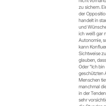
nicht vorhand
n 
t
zu sichern. E
h
der Opposition
i
handelt in st
s 
p
und Wünsche w
r
ich weiß gar n
o
Autonomie, so
t
e
kann Konfluen
c
Sichtweise zu 
t
glauben, dass 
i
o
Oder "Ich bin 
n 
geschützten A
s
Menschen tief
c
r
manchmal die G
e
in der Tenden
e
sehr vorsicht
n
, 