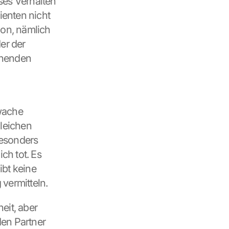
es Verhalten 
enten nicht 
on, nämlich 
r der 
henden 
wache 
eichen 
besonders 
h tot. Es 
bt keine 
vermitteln.
it, aber 
en Partner 