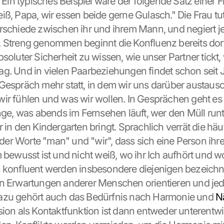
. Ein typisches Beispiel wäre der folgende Satz einer F
ß, Papa, wir essen beide gerne Gulasch." Die Frau tut 
rschiede zwischen ihr und ihrem Mann, und negiert je
 Streng genommen beginnt die Konfluenz bereits dort,
soluter Sicherheit zu wissen, wie unser Partner tickt, 
g. Und in vielen Paarbeziehungen findet schon seit J
Gespräch mehr statt, in dem wir uns darüber austausc
ir fühlen und was wir wollen. In Gesprächen geht es 
inge, was abends im Fernsehen läuft, wer den Müll runt
 in den Kindergarten bringt. Sprachlich verrät die häuf
r Worte "man" und "wir", dass sich eine Person ihre
m bewusst ist und nicht weiß, wo ihr Ich aufhört und w
 konfluent werden insbesondere diejenigen bezeichnet
n Erwartungen anderer Menschen orientieren und jede
azu gehört auch das Bedürfnis nach Harmonie und 
N
sion als Kontaktfunktion ist dann entweder unterentwic