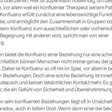
u überziehen. Hier ist Supervision notwendig, um dies
n, vor allem weil ein konfluenter Therapeut seinem Pati
 Konfluenz erfüllt zunächst eine lebenswichtige Funkti
er, und ermöglicht den Zusammenhalt in Gruppen ode
 wenn Konfluenz zum ausschließlichen oder vorherrsc
 Begegnung mit anderen wird, spricht man von einer 
ng.
n bietet die Konfluenz einer Beziehung nur eine sch
chließlich können Menschen nicht immer genau der gl
Daher ist Konfluenz so oft mit im Spiel, vor allem in 
Beziehungen. Doch eine solche Beziehung ist innerlic
ustausch und keinen tatsächlichen Kontakt mehr. Es gi
r, die ein Gefühl von Sicherheit und Übereinstimmung 
n sehr konfluenten Beziehungen liegt oft in Unsicherhe
adox, auch in tiefem Groll. Wenn dann einer der beid