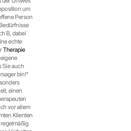
 der Umwelt 
pposition um 
offene Person 
Bedürfnisse 
h B, dabei 
ine echte 
r 
Therapie
eigene 
s Sie auch 
sager bin!" 
esonders 
t, einen 
herapeuten 
ch vor allem 
ten Klienten 
 regelmäßig 