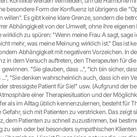
en. Konflikte werden vermieden, um die Harmonie mit
ine besondere Form der Konfluenz ist übrigens die "O
 willen". Es gibt keine klare Grenze, sondern die betr
arrer Abhängigkeit von der Umwelt, ohne ihre eigenen 
irklich zu spüren: "Wenn meine Frau A sagt, sage ic
icht mehr, was meine Meinung wirklich ist." Das ist ke
ndern Abhängigkeit mit negativem Vorzeichen. In de
z in dem Versuch auftreten, den Therapeuten für die 
gewinnen. "Sie glauben, dass ...", "Ich bin sicher, das
...", "Sie denken wahrscheinlich auch, dass ich ein Ver
der stressigste Patient für Sie!" usw. (Aufgrund der b
tmosphäre einer Therapiesituation und der Möglichkei
er als im Alltag üblich kennenzulernen, besteht für T
efahr, sich mit Patienten zu verstricken. Das zeigt si
z, dem Patienten zu schnell zuzustimmen, bei bestimm
ig zu sein oder bei besonders sympathischen Klienten