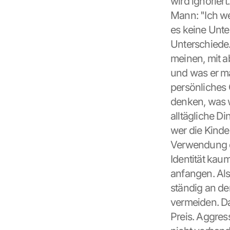
wird ignoriert
o
Mann: "Ich wei
o
g
es keine Unte
l
Unterschiede.
e 
meinen, mit ab
M
a
und was er ma
p
persönliches 
s
denken, was w
:
B
alltägliche D
y 
wer die Kinder
c
Verwendung de
l
i
Identität kau
c
anfangen. Als
k
ständig an de
i
n
vermeiden. D
g 
Preis. Aggres
o