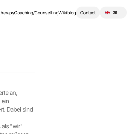
Select Language
therapy
Coaching/Counselling
Wikiblog
Contact
GB
te an, 
ein 
. Dabei sind 
ls "wir" 