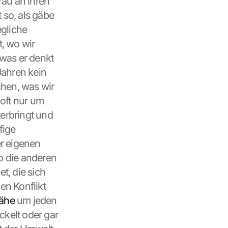
rau an ihren 
so, als gäbe 
gliche 
 wo wir 
was er denkt 
ahren kein 
hen, was wir 
oft nur um 
erbringt und 
ige 
r eigenen 
o die anderen 
, die sich 
n Konflikt 
ähe
 um jeden 
kelt oder gar 