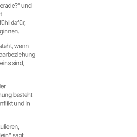
gerade?" und 
 
hl dafür, 
eginnen.
teht, wenn 
Paarbeziehung 
ins sind, 
er 
hung besteht 
likt und in 
lieren, 
in" sagt, 