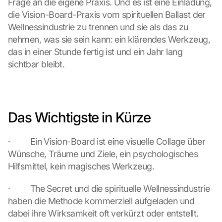
n 
Frage an die eigene Praxis. Und es ist eine Einladung, 
s
die Vision-Board-Praxis vom spirituellen Ballast der 
c
Wellnessindustrie zu trennen und sie als das zu 
r
nehmen, was sie sein kann: ein klärendes Werkzeug, 
e
das in einer Stunde fertig ist und ein Jahr lang 
e
sichtbar bleibt.
n
, 
y
o
u 
Das Wichtigste in Kürze
a
g
r
·         Ein Vision-Board ist eine visuelle Collage über 
e
Wünsche, Träume und Ziele, ein psychologisches 
e 
Hilfsmittel, kein magisches Werkzeug.
t
o 
·         The Secret und die spirituelle Wellnessindustrie 
t
h
haben die Methode kommerziell aufgeladen und 
e 
dabei ihre Wirksamkeit oft verkürzt oder entstellt.
l