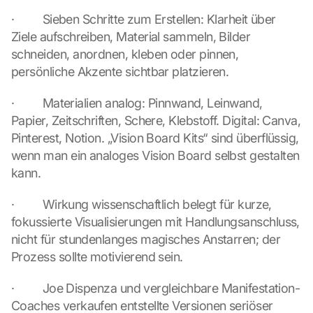
o
·         Sieben Schritte zum Erstellen: Klarheit über 
a
Ziele aufschreiben, Material sammeln, Bilder 
d
schneiden, anordnen, kleben oder pinnen, 
i
n
persönliche Akzente sichtbar platzieren.
g 
o
·         Materialien analog: Pinnwand, Leinwand, 
f 
Papier, Zeitschriften, Schere, Klebstoff. Digital: Canva, 
t
Pinterest, Notion. „Vision Board Kits“ sind überflüssig, 
h
wenn man ein analoges Vision Board selbst gestalten 
e 
kann.
G
o
o
·         Wirkung wissenschaftlich belegt für kurze, 
g
fokussierte Visualisierungen mit Handlungsanschluss, 
l
nicht für stundenlanges magisches Anstarren; der 
e 
Prozess sollte motivierend sein.
M
a
·         Joe Dispenza und vergleichbare Manifestation-
p
Coaches verkaufen entstellte Versionen seriöser 
s