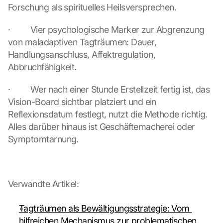
. 
Forschung als spirituelles Heilsversprechen.
D
a
·         Vier psychologische Marker zur Abgrenzung 
t
von maladaptiven Tagträumen: Dauer, 
a 
Handlungsanschluss, Affektregulation, 
w
Abbruchfähigkeit.
i
l
l 
·         Wer nach einer Stunde Erstellzeit fertig ist, das 
b
Vision-Board sichtbar platziert und ein 
e 
Reflexionsdatum festlegt, nutzt die Methode richtig. 
t
Alles darüber hinaus ist Geschäftemacherei oder 
r
Symptomtarnung.
a
n
s
m
i
Verwandte Artikel:
t
t
Tagträumen als Bewältigungsstrategie: Vom 
e
hilfreichen Mechanismus zur problematischen 