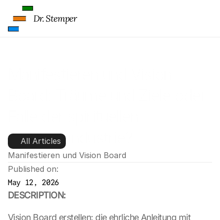
Dr. Stemper
Manifestieren und Vision 
Board: Träume und Ziele oder 
Falle der spirituellen 
Wellnessindustrie?
All Articles
Manifestieren und Vision Board
Published on:
May 12, 2026
DESCRIPTION:
Vision Board erstellen: die ehrliche Anleitung mit 