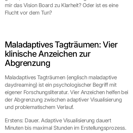
mir das Vision Board zu Klarheit? Oder ist es eine 
Flucht vor dem Tun?
L
o
a
d 
Maladaptives Tagträumen: Vier 
G
o
klinische Anzeichen zur 
o
Abgrenzung
g
l
e 
Maladaptives Tagträumen (englisch maladaptive 
M
daydreaming) ist ein psychologischer Begriff mit 
a
eigener Forschungsliteratur. Vier Anzeichen helfen bei 
p
s
der Abgrenzung zwischen adaptiver Visualisierung 
:
und problematischem Verlauf.
B
y 
Erstens: Dauer. Adaptive Visualisierung dauert 
c
Minuten bis maximal Stunden im Erstellungsprozess. 
l