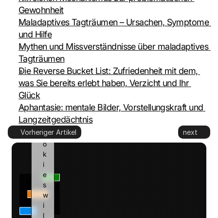
d 
Gewohnheit
t
Maladaptives Tagträumen – Ursachen, Symptome 
o 
G
und Hilfe
o
Mythen und Missverständnisse über maladaptives 
o
Tagträumen
g
Die Reverse Bucket List: Zufriedenheit mit dem, 
l
was Sie bereits erlebt haben, Verzicht und Ihr 
e 
a
Glück
n
Aphantasie: mentale Bilder, Vorstellungskraft und 
d 
Langzeitgedächtnis
c
Vorheriger Artikel
next
o
o
k
i
e
s 
w
i
l