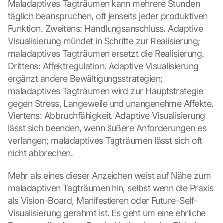
Maladaptives Tagträumen kann mehrere Stunden 
i
c
täglich beanspruchen, oft jenseits jeder produktiven 
k
Funktion. Zweitens: Handlungsanschluss. Adaptive 
i
Visualisierung mündet in Schritte zur Realisierung; 
n
maladaptives Tagträumen ersetzt die Realisierung. 
g 
Drittens: Affektregulation. Adaptive Visualisierung 
o
ergänzt andere Bewältigungsstrategien; 
n 
t
maladaptives Tagträumen wird zur Hauptstrategie 
h
gegen Stress, Langeweile und unangenehme Affekte. 
i
Viertens: Abbruchfähigkeit. Adaptive Visualisierung 
s 
lässt sich beenden, wenn äußere Anforderungen es 
p
verlangen; maladaptives Tagträumen lässt sich oft 
r
o
nicht abbrechen.
t
e
Mehr als eines dieser Anzeichen weist auf Nähe zum 
c
maladaptiven Tagträumen hin, selbst wenn die Praxis 
t
als Vision-Board, Manifestieren oder Future-Self-
i
Visualisierung gerahmt ist. Es geht um eine ehrliche 
o