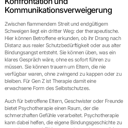
Konfrontation und 
s 
Kommunikationsverweigerung
p
r
o
Zwischen flammendem Streit und endgültigem 
t
Schweigen liegt ein dritter Weg: der therapeutische. 
e
Hier können Betroffene erkunden, ob ihr Drang nach 
c
Distanz aus realer Schutzbedürftigkeit oder aus alter 
t
i
Bindungsangst entsteht. Sie können üben, was ein 
o
klares Gespräch wäre, ohne es sofort führen zu 
n 
müssen. Sie können trauern um Eltern, die nie 
s
verfügbar waren, ohne zwingend zu kappen oder zu 
c
bleiben. Für Gen Z ist Therapie damit eine 
r
e
erwachsene Form des Selbstschutzes.
e
n
Auch für betroffene Eltern, Geschwister oder Freunde 
, 
bietet Psychotherapie einen Raum, der die 
y
schmerzhaften Gefühle verarbeitet. Psychotherapie 
o
kann dabei helfen, die eigene Bindungsgeschichte zu 
u 