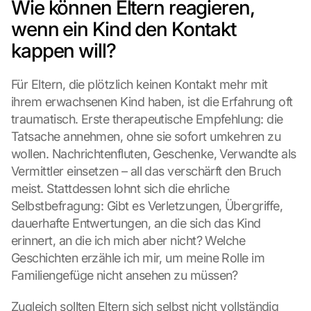
Wie können Eltern reagieren, 
wenn ein Kind den Kontakt 
kappen will?
Für Eltern, die plötzlich keinen Kontakt mehr mit 
ihrem erwachsenen Kind haben, ist die Erfahrung oft 
traumatisch. Erste therapeutische Empfehlung: die 
Tatsache annehmen, ohne sie sofort umkehren zu 
wollen. Nachrichtenfluten, Geschenke, Verwandte als 
Vermittler einsetzen – all das verschärft den Bruch 
meist. Stattdessen lohnt sich die ehrliche 
L
Selbstbefragung: Gibt es Verletzungen, Übergriffe, 
o
a
dauerhafte Entwertungen, an die sich das Kind 
d 
erinnert, an die ich mich aber nicht? Welche 
G
Geschichten erzähle ich mir, um meine Rolle im 
o
Familiengefüge nicht ansehen zu müssen?
o
g
Zugleich sollten Eltern sich selbst nicht vollständig 
l