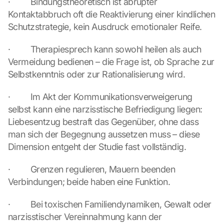
·         Bindungstheoretisch ist abrupter 
G
Kontaktabbruch oft die Reaktivierung einer kindlichen 
o
Schutzstrategie, kein Ausdruck emotionaler Reife.
o
g
·         Therapiesprech kann sowohl heilen als auch 
l
Vermeidung bedienen – die Frage ist, ob Sprache zur 
e 
M
Selbstkenntnis oder zur Rationalisierung wird.
a
p
·         Im Akt der Kommunikationsverweigerung 
s
selbst kann eine narzisstische Befriedigung liegen: 
. 
Liebesentzug bestraft das Gegenüber, ohne dass 
D
man sich der Begegnung aussetzen muss – diese 
a
t
Dimension entgeht der Studie fast vollständig.
a 
w
·         Grenzen regulieren, Mauern beenden 
i
Verbindungen; beide haben eine Funktion.
l
l 
·         Bei toxischen Familiendynamiken, Gewalt oder 
b
narzisstischer Vereinnahmung kann der 
e 