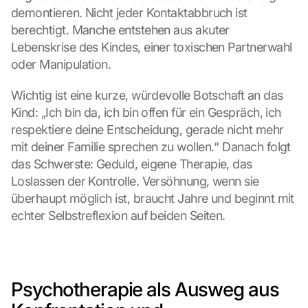
demontieren. Nicht jeder Kontaktabbruch ist 
e 
M
berechtigt. Manche entstehen aus akuter 
a
Lebenskrise des Kindes, einer toxischen Partnerwahl 
p
oder Manipulation.
s
:
Wichtig ist eine kurze, würdevolle Botschaft an das 
B
Kind: „Ich bin da, ich bin offen für ein Gespräch, ich 
y 
c
respektiere deine Entscheidung, gerade nicht mehr 
l
mit deiner Familie sprechen zu wollen.“ Danach folgt 
i
das Schwerste: Geduld, eigene Therapie, das 
c
Loslassen der Kontrolle. Versöhnung, wenn sie 
k
überhaupt möglich ist, braucht Jahre und beginnt mit 
i
echter Selbstreflexion auf beiden Seiten.
n
g 
o
n 
t
Psychotherapie als Ausweg aus 
h
i