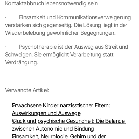
Kontaktabbruch lebensnotwendig sein.
t
r
a
·         Einsamkeit und Kommunikationsverweigerung 
n
verstärken sich gegenseitig. Die Lösung liegt in der 
s
Wiederbelebung gewöhnlicher Begegnungen.
m
i
·         Psychotherapie ist der Ausweg aus Streit und 
t
Schweigen. Sie ermöglicht Verarbeitung statt 
t
Verdrängung.
e
d 
t
o 
G
Verwandte Artikel:
o
o
Erwachsene Kinder narzisstischer Eltern: 
g
Auswirkungen und Auswege
l
Glück und psychische Gesundheit: Die Balance 
e 
a
zwischen Autonomie und Bindung
n
Einsamkeit, Neurologie, Gehirn und der 