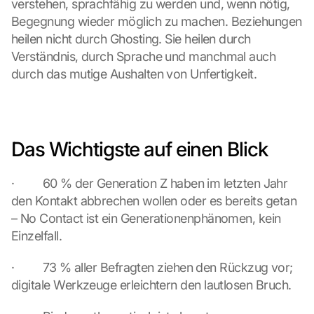
verstehen, sprachfähig zu werden und, wenn nötig, 
a
g
Begegnung wieder möglich zu machen. Beziehungen 
r
heilen nicht durch Ghosting. Sie heilen durch 
e
Verständnis, durch Sprache und manchmal auch 
e 
durch das mutige Aushalten von Unfertigkeit.
t
o 
t
h
e 
Das Wichtigste auf einen Blick
l
o
a
·         60 % der Generation Z haben im letzten Jahr 
d
den Kontakt abbrechen wollen oder es bereits getan 
i
– No Contact ist ein Generationenphänomen, kein 
n
Einzelfall.
g 
o
·         73 % aller Befragten ziehen den Rückzug vor; 
f 
t
digitale Werkzeuge erleichtern den lautlosen Bruch.
h
e 