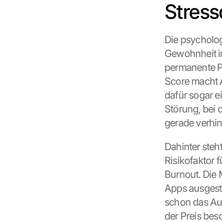
Stress
Die psycholog
Gewohnheit in
permanente Pr
Score macht A
dafür sogar e
Störung, bei 
gerade verhin
Dahinter steht
Risikofaktor 
Burnout. Die 
Apps ausgestat
schon das Aus
der Preis bes