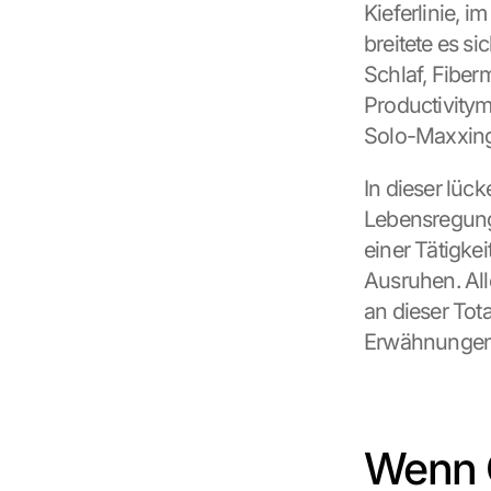
Kieferlinie, 
breitete es si
Schlaf, Fiber
Productivitym
Solo-Maxxing
In dieser lüc
Lebensregung
einer Tätigke
Ausruhen. Alle
an dieser Tota
Erwähnungen 
Wenn G