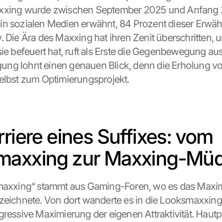
xxing wurde zwischen September 2025 und Anfang 
in sozialen Medien erwähnt, 84 Prozent dieser Erwä
. Die Ära des Maxxing hat ihren Zenit überschritten, u
sie befeuert hat, ruft als Erste die Gegenbewegung aus.
ng lohnt einen genauen Blick, denn die Erholung vo
elbst zum Optimierungsprojekt.
riere eines Suffixes: vom 
maxxing zur Maxxing-Müd
-maxxing“ stammt aus Gaming-Foren, wo es das Maxim
zeichnete. Von dort wanderte es in die Looksmaxxin
gressive Maximierung der eigenen Attraktivität. Hautpr