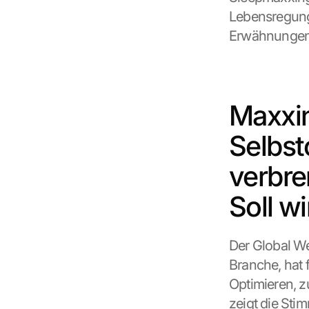
Lebensregung
Erwähnungen 
Maxxin
Selbst
verbre
Soll wi
Der Global We
Branche, hat 
Optimieren, z
zeigt die Sti