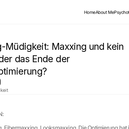
Home
About Me
Psycho
-Müdigkeit: Maxxing und kein 
der das Ende der 
ptimierung?
keit
N:
 Fibermaxxing, Looksmaxxing. Die Optimierung hat j