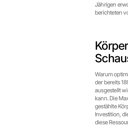
Jährigen erw
berichteten v
Körper
Schau
Warum optimie
der bereits 1
ausgestellt wi
kann. Die Max
gestählte Körp
Investition, di
diese Ressou