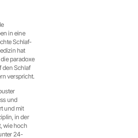
e 
n in eine 
echte Schlaf-
dizin hat 
 die paradoxe 
 den Schlaf 
rn verspricht.
uster 
ss und 
 und mit 
lin, in der 
, wie hoch 
unter 24-