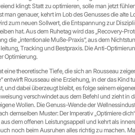
iend klingt: Statt zu optimieren, solle man jetzt fühlen
st man genauer, kehrt im Lob des Genusses die alte Lo
rd zum neuen Sollwert, die Entspannung zur Disziplin
treiben hat. Aus dem Ruhetag wird das „Recovery-Protok
 die „intentionale Muße-Praxis“, aus dem Nichtstun 
leitung, Tracking und Bestpraxis. Die Anti-Optimierung
r Optimierung.
t eine theoretische Tiefe, die sich an Rousseau zeigen 
“ entwirft Rousseau eine Erziehung, in der das Kind tut
, und dabei überzeugt bleibt, es folge seinem eigenen,
nweisung verschwindet aus dem Befehl und zieht in da
eigene Wollen. Die Genuss-Wende der Wellnessindustr
nach demselben Muster: Der Imperativ „Optimiere dich“
aus dem offenen Leistungsappell und kehrt als innere
 auch noch beim Ausruhen alles richtig zu machen. Man