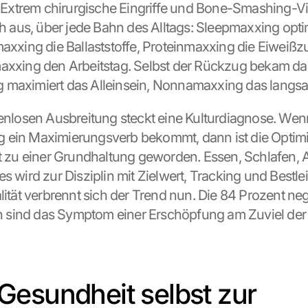
im Extrem chirurgische Eingriffe und Bone-Smashing-V
ch aus, über jede Bahn des Alltags: Sleepmaxxing optim
maxxing die Ballaststoffe, Proteinmaxxing die Eiweißzu
axxing den Arbeitstag. Selbst der Rückzug bekam das E
 maximiert das Alleinsein, Nonnamaxxing das langs
kenlosen Ausbreitung steckt eine Kulturdiagnose. Wenn
 ein Maximierungsverb bekommt, dann ist die Optimi
it zu einer Grundhaltung geworden. Essen, Schlafen, A
s wird zur Disziplin mit Zielwert, Tracking und Bestle
lität verbrennt sich der Trend nun. Die 84 Prozent nega
sind das Symptom einer Erschöpfung am Zuviel der 
esundheit selbst zur 