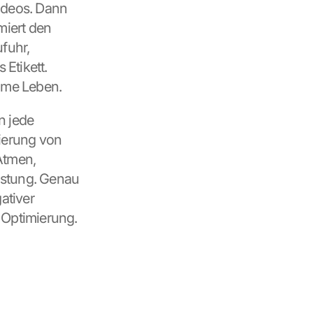
ideos. Dann 
iert den 
fuhr, 
tikett. 
ame Leben.
 jede 
erung von 
tmen, 
istung. Genau 
tiver 
Optimierung.