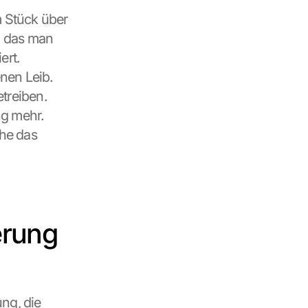
 Stück über 
n das man 
rt. 
en Leib. 
treiben. 
g mehr. 
he das 
rung 
ng, die 