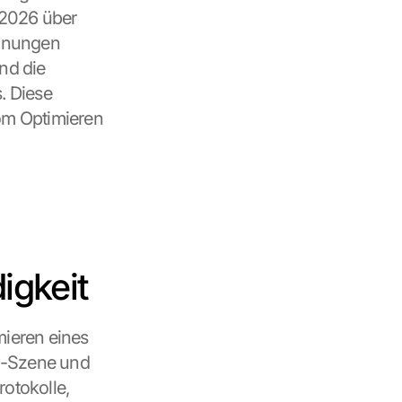
2026 über 
hnungen 
nd die 
 Diese 
m Optimieren 
igkeit
ieren eines 
g-Szene und 
otokolle, 