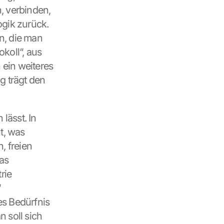
, verbinden, 
gik zurück. 
, die man 
oll“, aus 
ein weiteres 
 trägt den 
lässt. In 
, was 
 freien 
s 
ie 
 
s Bedürfnis 
 soll sich 