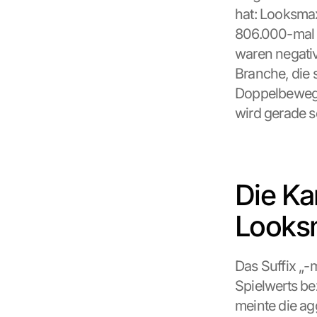
hat: Looksma
806.000-mal 
waren negativ
Branche, die 
Doppelbewegu
wird gerade s
Die Kar
Looks
Das Suffix „
Spielwerts be
meinte die ag