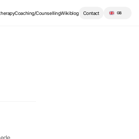
Select Language
therapy
Coaching/Counselling
Wikiblog
Contact
GB
ede 