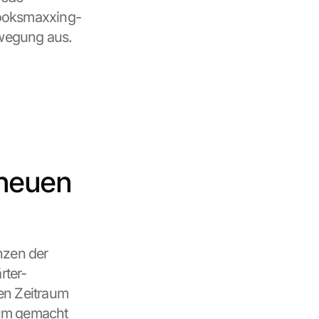
Looksmaxxing-
ewegung aus.
neuen 
zen der 
rter-
en Zeitraum 
um gemacht 