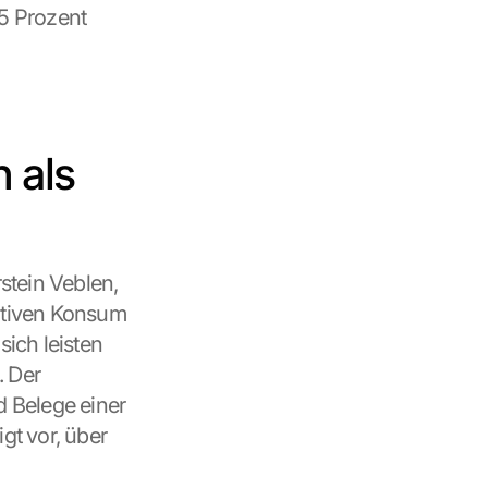
 Prozent 
 als 
tein Veblen, 
ativen Konsum 
ich leisten 
 Der 
 Belege einer 
gt vor, über 