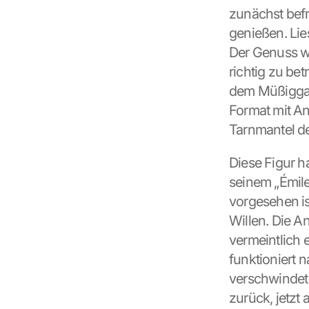
zunächst befre
L
o
genießen. Lie
a
Der Genuss wi
d 
richtig zu be
G
o
dem Müßiggang
o
Format mit An
g
Tarnmantel de
l
e 
M
Diese Figur ha
a
seinem „Émile
p
vorgesehen ist
s
:
Willen. Die A
B
vermeintlich 
y 
funktioniert 
c
l
verschwindet 
i
zurück, jetzt
c