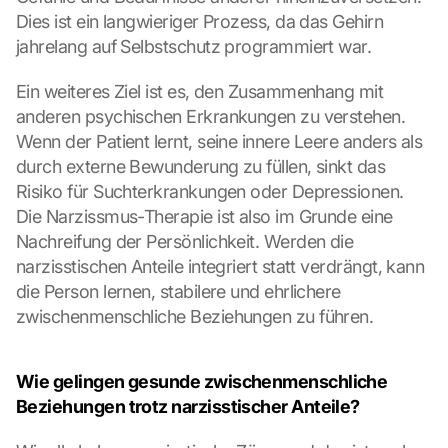
l
Dies ist ein langwieriger Prozess, da das Gehirn 
i
jahrelang auf Selbstschutz programmiert war.
c
k
Ein weiteres Ziel ist es, den Zusammenhang mit 
i
anderen psychischen Erkrankungen zu verstehen. 
n
Wenn der Patient lernt, seine innere Leere anders als 
g 
o
durch externe Bewunderung zu füllen, sinkt das 
n 
Risiko für Suchterkrankungen oder Depressionen. 
t
Die Narzissmus-Therapie ist also im Grunde eine 
h
Nachreifung der Persönlichkeit. Werden die 
i
narzisstischen Anteile integriert statt verdrängt, kann 
s 
p
die Person lernen, stabilere und ehrlichere 
r
zwischenmenschliche Beziehungen zu führen.
o
t
e
Wie gelingen gesunde zwischenmenschliche 
c
Beziehungen trotz narzisstischer Anteile?
t
i