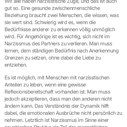
Wir alle haben narzisstische Züge, und das ist auch 
o
gut so. Eine gesunde zwischenmenschliche 
n 
s
Beziehung braucht zwei Menschen, die wissen, was 
c
sie wert sind. Schwierig wird es, wenn die 
r
Bedürfnisse anderer zu erkennen völlig unmöglich 
e
wird. Für Angehörige ist es wichtig, sich nicht im 
e
Narzissmus des Partners zu verlieren. Man muss 
n
lernen, dem ständigen Bedürfnis nach Anerkennung 
, 
y
Grenzen zu setzen, ohne dabei die Liebe zu 
o
entziehen.
u 
a
Es ist möglich, mit Menschen mit narzisstischen 
g
Anteilen zu leben, wenn eine gewisse 
r
Reflexionsbereitschaft vorhanden ist. Man muss 
e
e 
jedoch akzeptieren, dass man den anderen nicht 
t
ändern kann. Das Verständnis der Dynamik hilft 
o 
dabei, die emotionalen Ausbrüche nicht persönlich zu 
t
nehmen. Letztlich ist Narzissmus im Sinne einer 
h