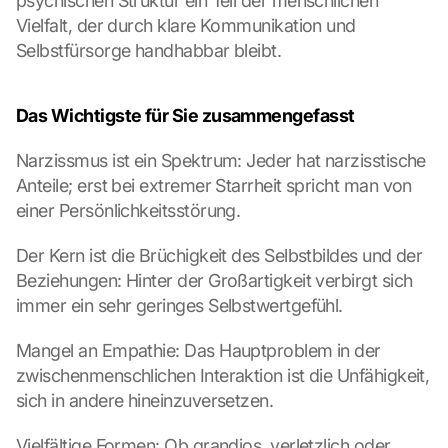
psychischen Struktur ein Teil der menschlichen 
e 
l
Vielfalt, der durch klare Kommunikation und 
o
Selbstfürsorge handhabbar bleibt.
a
d
i
Das Wichtigste für Sie zusammengefasst
n
g 
Narzissmus ist ein Spektrum: Jeder hat narzisstische 
o
Anteile; erst bei extremer Starrheit spricht man von 
f 
einer Persönlichkeitsstörung.
t
h
Der Kern ist die Brüchigkeit des Selbstbildes und der 
e 
G
Beziehungen: Hinter der Großartigkeit verbirgt sich 
o
immer ein sehr geringes Selbstwertgefühl.
o
g
Mangel an Empathie: Das Hauptproblem in der 
l
zwischenmenschlichen Interaktion ist die Unfähigkeit, 
e 
sich in andere hineinzuversetzen.
M
a
p
Vielfältige Formen: Ob grandios, verletzlich oder 