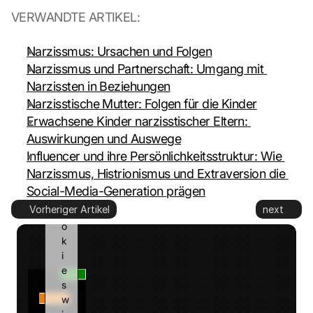
e
VERWANDTE ARTIKEL:
d 
t
Narzissmus: Ursachen und Folgen
o 
G
Narzissmus und Partnerschaft: Umgang mit 
o
Narzissten in Beziehungen
o
Narzisstische Mutter: Folgen für die Kinder
g
Erwachsene Kinder narzisstischer Eltern: 
l
Auswirkungen und Auswege
e 
a
Influencer und ihre Persönlichkeitsstruktur: Wie 
n
Narzissmus, Histrionismus und Extraversion die 
d 
Social-Media-Generation prägen
c
Vorheriger Artikel
next
o
o
k
i
e
s 
w