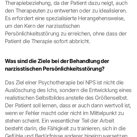
Therapiebeziehung, da der Patient dazu neigt, auch 
den Therapeuten zu entwerten oder zu idealisieren. 
Es erfordert eine spezialisierte Herangehensweise, 
um den Kern der narzisstischen 
L
o
Persönlichkeitsstörung zu erreichen, ohne dass der 
a
Patient die Therapie sofort abbricht.
d 
G
o
Was sind die Ziele bei der Behandlung der 
o
narzisstischen Persönlichkeitsstörung?
g
l
Das Ziel einer Psychotherapie bei NPS ist nicht die 
e 
Auslöschung des Ichs, sondern die Entwicklung eines 
M
a
realistischen Selbstbildes anstelle des Größenselbst. 
p
Der Patient soll lernen, dass er auch dann wertvoll ist, 
s
wenn er Fehler macht oder nicht im Mittelpunkt zu 
:
stehen scheint. Ein wesentlicher Teil der Arbeit 
B
besteht darin, die Fähigkeit zu trainieren, sich in die 
y 
Gefühle und Bedürfnisse anderer hineinzuversetzen. 
c