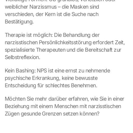
s
weiblicher Narzissmus – die Masken sind 
. 
verschieden, der Kern ist die Suche nach 
D
Bestätigung.
a
t
Therapie ist möglich: Die Behandlung der 
a 
narzisstischen Persönlichkeitsstörung erfordert Zeit, 
w
i
spezialisierte Therapeuten und die Bereitschaft zur 
l
Selbstreflexion.
l 
b
Kein Bashing: NPS ist eine ernst zu nehmende 
e 
psychische Erkrankung, keine bewusste 
t
Entscheidung für schlechtes Benehmen.
r
a
Möchten Sie mehr darüber erfahren, wie Sie in einer 
n
s
Beziehung mit einem Menschen mit narzisstischen 
m
Zügen gesunde Grenzen setzen können?
i
t
t