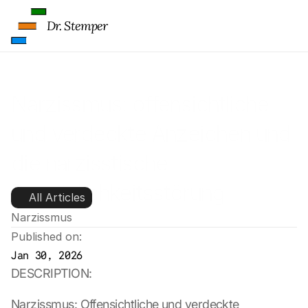
Dr. Stemper
Narzissmus: offensichtliche 
und verdeckte Anzeichen und 
die narzisstische 
Persönlichkeitsstörung
All Articles
Narzissmus
Published on:
Jan 30, 2026
DESCRIPTION:
Narzissmus: Offensichtliche und verdeckte 