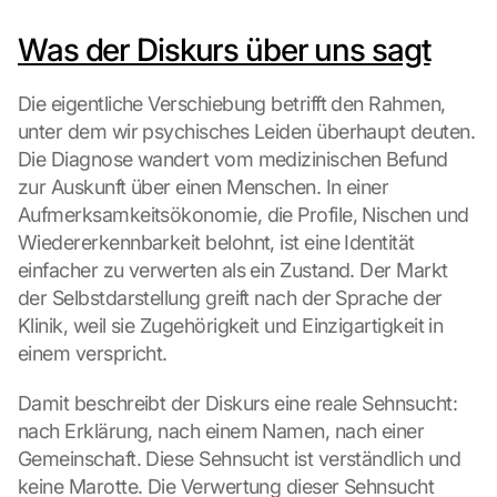
L
Was der Diskurs über uns sagt
o
a
d 
Die eigentliche Verschiebung betrifft den Rahmen, 
G
unter dem wir psychisches Leiden überhaupt deuten. 
o
Die Diagnose wandert vom medizinischen Befund 
o
zur Auskunft über einen Menschen. In einer 
g
Aufmerksamkeitsökonomie, die Profile, Nischen und 
l
e 
Wiedererkennbarkeit belohnt, ist eine Identität 
M
einfacher zu verwerten als ein Zustand. Der Markt 
a
der Selbstdarstellung greift nach der Sprache der 
p
Klinik, weil sie Zugehörigkeit und Einzigartigkeit in 
s
einem verspricht.
:
B
Damit beschreibt der Diskurs eine reale Sehnsucht: 
y 
c
nach Erklärung, nach einem Namen, nach einer 
l
Gemeinschaft. Diese Sehnsucht ist verständlich und 
i
keine Marotte. Die Verwertung dieser Sehnsucht 
c