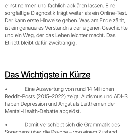
c
ernst nehmen und fachlich abklären lassen. Eine 
r
sorgfältige Diagnostik trägt weiter als ein Online-Test. 
e
Der kann erste Hinweise geben. Was am Ende zählt, 
e
ist ein genaueres Verständnis der eigenen Geschichte 
n
und ein Weg, der das Leben leichter macht. Das 
, 
y
Etikett bleibt dafür zweitrangig.
o
u 
a
g
Das Wichtigste in Kürze
r
e
e 
•             Eine Auswertung von rund 14 Millionen 
t
Reddit-Posts (2015–2022) zeigt: Autismus und ADHS 
o 
haben Depression und Angst als Leitthemen der 
t
h
Mental-Health-Debatte abgelöst.
e 
l
•             Damit verschiebt sich die Grammatik des 
o
Sprechens über die Psyche – von einem Zustand, 