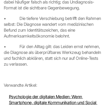
dabei häufiger falsch als richtig; das Undiagnosis-
a
Format ist die sichtbare Gegenbewegung.
t
a 
•             Die tiefere Verschiebung betrifft den Rahmen 
w
selbst: Die Diagnose wandert vom medizinischen 
i
l
Befund zum Identitätszeichen, das eine 
l 
Aufmerksamkeitsökonomie belohnt.
b
e 
•             Für den Alltag gilt: das Leiden ernst nehmen, 
t
die Diagnose als überprüfbares Werkzeug behandeln 
r
und fachlich abklären, statt sich nur auf Online-Tests 
a
zu verlassen.
n
s
m
i
t
Verwandte Artikel:
t
e
Psychologie der digitalen Medien: Wenn 
d 
Smartphone, digitale Kommunikation und Social 
t