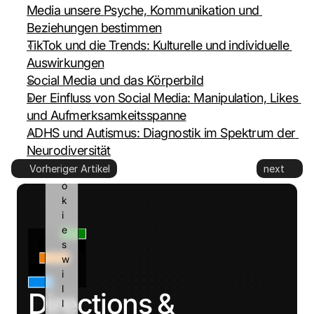
Media unsere Psyche, Kommunikation und 
o 
G
Beziehungen bestimmen
o
TikTok und die Trends: Kulturelle und individuelle 
o
Auswirkungen
g
Social Media und das Körperbild
l
Der Einfluss von Social Media: Manipulation, Likes 
e 
a
und Aufmerksamkeitsspanne
n
ADHS und Autismus: Diagnostik im Spektrum der 
d 
Neurodiversität
c
Vorheriger Artikel
next
o
o
k
i
e
s 
w
i
l
Directions & 
l 