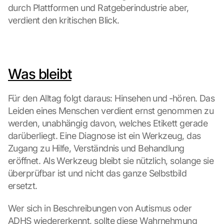
durch Plattformen und Ratgeberindustrie aber, 
k
verdient den kritischen Blick.
i
n
g 
o
n 
Was bleibt
t
h
i
Für den Alltag folgt daraus: Hinsehen und ‑hören. Das 
s 
Leiden eines Menschen verdient ernst genommen zu 
p
werden, unabhängig davon, welches Etikett gerade 
r
darüberliegt. Eine Diagnose ist ein Werkzeug, das 
o
t
Zugang zu Hilfe, Verständnis und Behandlung 
e
eröffnet. Als Werkzeug bleibt sie nützlich, solange sie 
c
überprüfbar ist und nicht das ganze Selbstbild 
t
ersetzt.
i
o
Wer sich in Beschreibungen von Autismus oder 
n 
ADHS wiedererkennt, sollte diese Wahrnehmung 
s