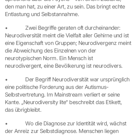
a
den man hat, zu einer Art, zu sein. Das bringt echte 
d
Entlastung und Selbstannahme.
i
n
•             Zwei Begriffe geraten oft durcheinander: 
g 
o
Neurodiversität meint die Vielfalt aller Gehirne und ist 
f 
eine Eigenschaft von Gruppen; Neurodivergenz meint 
t
die Abweichung des Einzelnen von der 
h
neurotypischen Norm. Ein Mensch ist 
e 
neurodivergent, eine Bevölkerung ist neurodivers.
G
o
o
•             Der Begriff Neurodiversität war ursprünglich 
g
eine politische Forderung aus der Autismus-
l
Selbstvertretung. Im Mainstream verliert er seine 
e 
Kante. „Neurodiversity lite“ beschreibt das Etikett, 
M
das übrigbleibt.
a
p
•             Wo die Diagnose zur Identität wird, wächst 
s
. 
der Anreiz zur Selbstdiagnose. Menschen liegen 
D