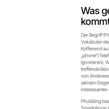
Was ge
kommt 
Der Begriff Ph
Vokabular der
Kofferwort a
„phone“(Telef
ignorieren). W
treffende Bez
von Andwesend
seinem Gegenü
interessanter 
Phubbing beze
Smartphone z