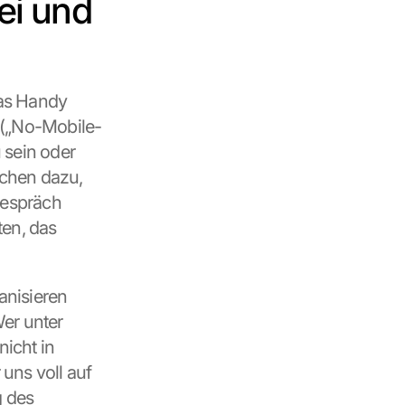
i und 
as Handy 
 („No-Mobile-
sein oder 
schen dazu, 
espräch 
en, das 
nisieren 
er unter 
cht in 
uns voll auf 
 des 