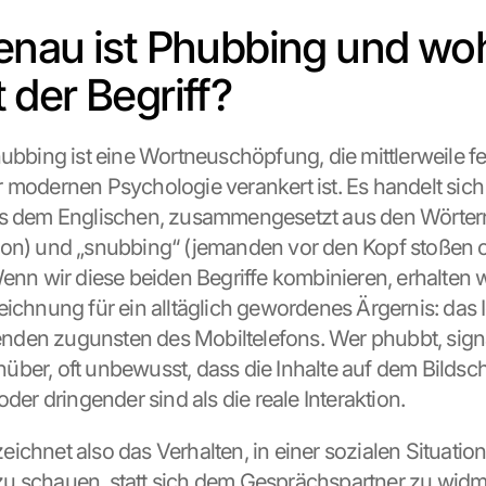
nau ist Phubbing und woh
der Begriff?
ubbing ist eine Wortneuschöpfung, die mittlerweile fes
 modernen Psychologie verankert ist. Es handelt sich 
us dem Englischen, zusammengesetzt aus den Wörtern
on) und „snubbing“ (jemanden vor den Kopf stoßen o
enn wir diese beiden Begriffe kombinieren, erhalten wi
eichnung für ein alltäglich gewordenes Ärgernis: das I
en zugunsten des Mobiltelefons. Wer phubbt, signali
ber, oft unbewusst, dass die Inhalte auf dem Bildsch
oder dringender sind als die reale Interaktion.
ichnet also das Verhalten, in einer sozialen Situation
u schauen, statt sich dem Gesprächspartner zu widm