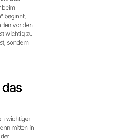
 beim 
 beginnt, 
den vor den 
t wichtig zu 
t, sondern 
 das 
 wichtiger 
enn mitten in 
der 