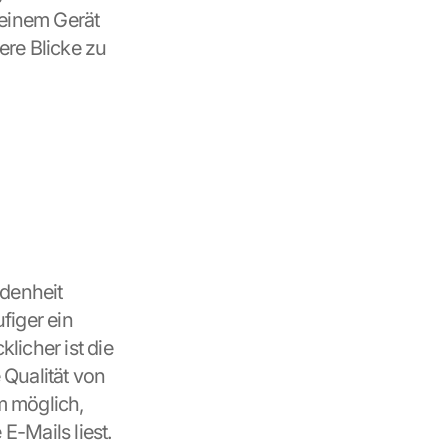
inem Gerät 
re Blicke zu 
denheit 
iger ein 
icher ist die 
Qualität von 
 möglich, 
-Mails liest.