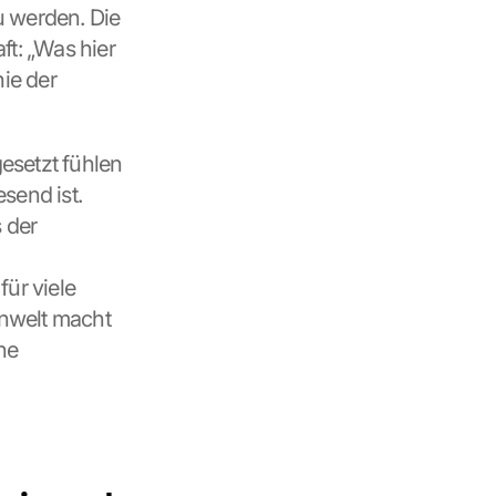
 werden. Die 
: „Was hier 
ie der 
esetzt fühlen 
end ist. 
der 
 
ür viele 
enwelt macht 
e 