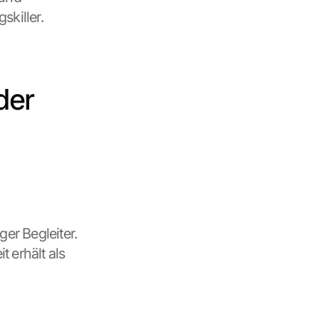
killer.
er 
er Begleiter. 
erhält als 