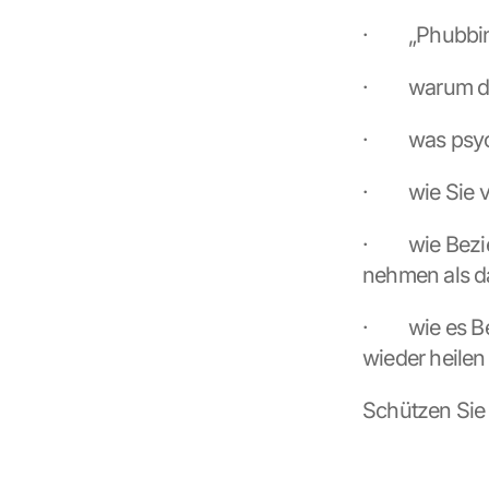
·         „Phu
·         waru
·         was 
·         wie 
·         wie 
nehmen als da
·         wie 
wieder heilen
Schützen Sie 