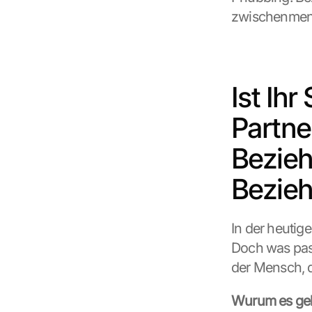
zwischenmens
Ist Ihr
Partne
Beziehu
Bezieh
In der heutige
Doch was pass
der Mensch, 
Wurum es geh