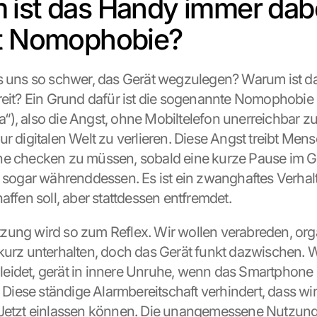
ist das Handy immer dabe
st Nomophobie?
s uns so schwer, das Gerät wegzulegen? Warum ist d
reit? Ein Grund dafür ist die sogenannte Nomophobie
), also die Angst, ohne Mobiltelefon unerreichbar zu 
ur digitalen Welt zu verlieren. Diese Angst treibt Men
ne checken zu müssen, sobald eine kurze Pause im G
r sogar währenddessen. Es ist ein zwanghaftes Verhalt
affen soll, aber stattdessen entfremdet.
ung wird so zum Reflex. Wir wollen verabreden, orga
kurz unterhalten, doch das Gerät funkt dazwischen. W
idet, gerät in innere Unruhe, wenn das Smartphone ni
. Diese ständige Alarmbereitschaft verhindert, dass wir 
 Jetzt einlassen können. Die unangemessene Nutzung