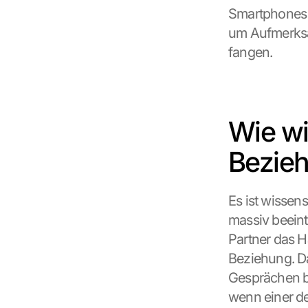
Smartphones 
um Aufmerksam
fangen.
Wie wi
Bezieh
Es ist wissen
massiv beeint
Partner das H
Beziehung. Da
Gesprächen be
wenn einer de