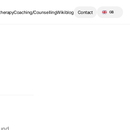
Select Language
therapy
Coaching/Counselling
Wikiblog
Contact
GB
und 