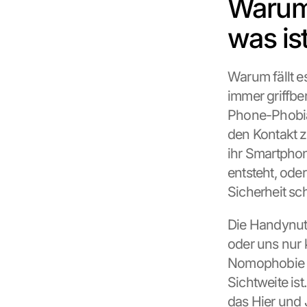
Warum 
was i
Warum fällt e
immer griffbe
Phone-Phobia“
den Kontakt z
ihr Smartpho
entsteht, ode
Sicherheit sch
Die Handynutz
oder uns nur 
Nomophobie le
Sichtweite ist
das Hier und