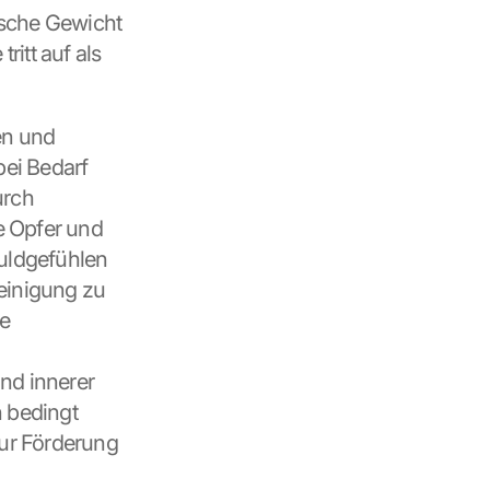
sche Gewicht 
itt auf als 
n und 
ei Bedarf 
rch 
e Opfer und 
ldgefühlen 
einigung zu 
e 
nd innerer 
 bedingt 
ur Förderung 