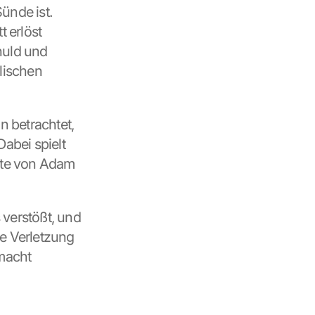
nde ist. 
erlöst 
uld und 
ischen 
 betrachtet, 
bei spielt 
hte von Adam 
verstößt, und 
e Verletzung 
acht 