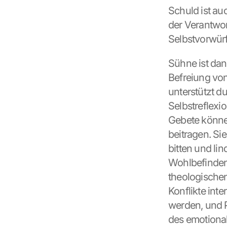
Schuld ist au
der Verantwort
Selbstvorwür
Sühne ist da
Befreiung von
unterstützt d
Selbstreflexio
Gebete könne
beitragen. Si
bitten und li
Wohlbefinden
theologischen
Konflikte int
werden, und 
des emotiona