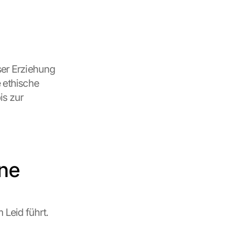
er Erziehung 
 ethische 
s zur 
hne
Leid führt.