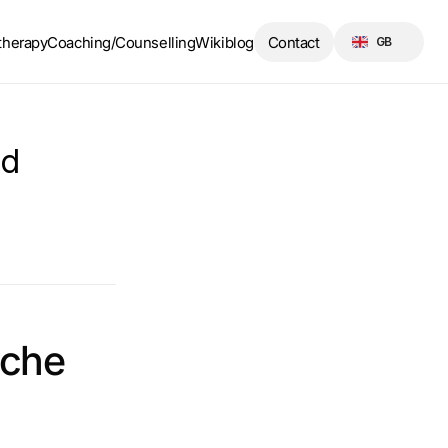
Select Language
therapy
Coaching/Counselling
Wikiblog
Contact
GB
d 
che 