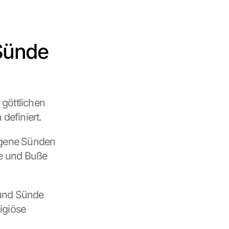
Sünde 
göttlichen 
definiert.
ngene Sünden 
e und Buße 
und Sünde 
giöse 