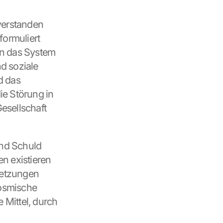
verstanden 
ormuliert 
n das System 
 soziale 
 das 
e Störung in 
sellschaft 
nd Schuld 
n existieren 
letzungen 
osmische 
Mittel, durch 