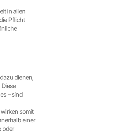
 in allen 
e Pflicht 
nliche 
dazu dienen, 
 Diese 
s – sind 
wirken somit 
nerhalb einer 
 oder 