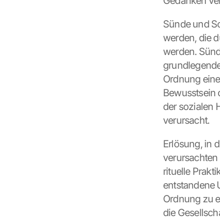
Gedanken ver
Sünde und Sch
werden, die d
werden. Sünde
grundlegenden
Ordnung einer
Bewusstsein o
der sozialen 
verursacht.
Erlösung, in 
verursachten S
rituelle Prak
entstandene 
Ordnung zu er
die Gesellsch