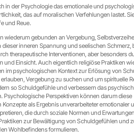
ch in der Psychologie das emotionale und psychologi
lichkeit, das auf moralischen Verfehlungen lastet. Sie tr
fe und Reue.
nn wiederum gebunden an Vergebung, Selbstverzeihe
 dieser inneren Spannung und seelischen Schmerz, b
urch therapeutische Interventionen, aber besonders du
n und Einsicht. Auch eigentlich religiöse Praktiken wi
n im psychologischen Kontext zur Erlösung von Schu
e erlauben, Vergebung zu suchen und um spirituelle R
ndern so Schuldgefühle und verbessern das psychisch
. Psychologische Perspektiven können darum diese 
 Konzepte als Ergebnis unverarbeiteter emotionaler u
erpretieren, die durch soziale Normen und Erwartungen
Praktiken zur Bewältigung von Schuldgefühlen und z
len Wohlbefindens formulieren.