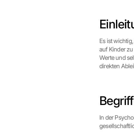
Einlei
Es ist wichti
auf Kinder zu
Werte und sel
direkten Able
Begrif
In der Psycho
gesellschaftl