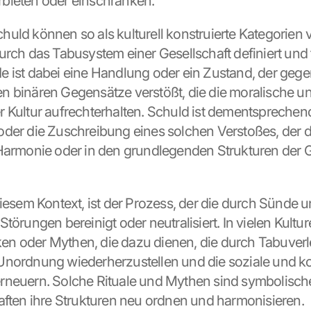
bieten oder einschränken.
uld können so als kulturell konstruierte Kategorien 
urch das Tabusystem einer Gesellschaft definiert und f
 ist dabei eine Handlung oder ein Zustand, der gege
 binären Gegensätze verstößt, die die moralische und
 Kultur aufrechterhalten. Schuld ist dementsprechend
der die Zuschreibung eines solchen Verstoßes, der di
Harmonie oder in den grundlegenden Strukturen der Ge
diesem Kontext, ist der Prozess, der die durch Sünde u
törungen bereinigt oder neutralisiert. In vielen Kulture
tiken oder Mythen, die dazu dienen, die durch Tabuver
Unordnung wiederherzustellen und die soziale und k
neuern. Solche Rituale und Mythen sind symbolische 
aften ihre Strukturen neu ordnen und harmonisieren.