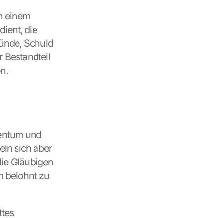
n einem 
ent, die 
ünde, Schuld 
 Bestandteil 
n.
entum und 
ln sich aber 
die Gläubigen 
 belohnt zu 
tes 