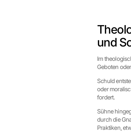
Theolo
und S
Im theologisc
Geboten oder 
Schuld entste
oder moralis
fordert.
Sühne hingege
durch die Gna
Praktiken, et