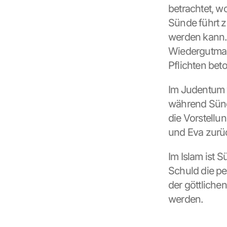
betrachtet, w
Sünde führt z
werden kann. 
Wiedergutmach
Pflichten beto
Im Judentum w
während Sünde
die Vorstellu
und Eva zurü
Im Islam ist 
Schuld die pe
der göttlich
werden.