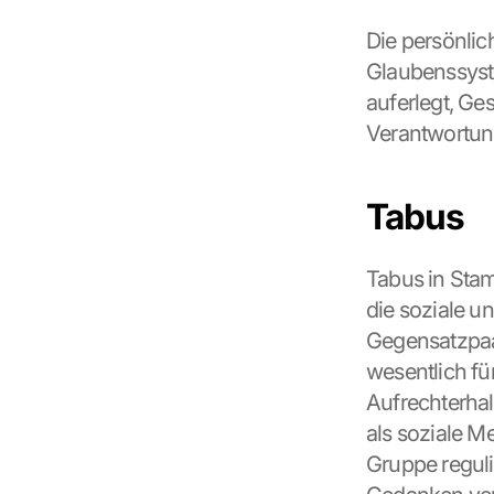
Die persönlic
Glaubenssyste
auferlegt, Ge
Verantwortun
Tabus
Tabus in Stam
die soziale u
Gegensatzpaar
wesentlich für
Aufrechterhal
als soziale M
Gruppe regul