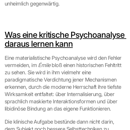
M
unheimlich gegenwärtig.
a
p
s
:
B
Was eine kritische Psychoanalyse 
y 
daraus lernen kann
c
l
i
Eine materialistische Psychoanalyse wird den Fehler 
c
vermeiden, im 
Émile
 bloß einen historischen Fehltritt 
k
zu sehen. Sie wird in ihm vielmehr eine 
i
paradigmatische Verdichtung jener Mechanismen 
n
g 
erkennen, durch die moderne Herrschaft ihre tiefste 
o
Wirksamkeit entfaltet: über Internalisierung, über 
n 
sprachlich maskierte Interaktionsformen und über 
t
libidinöse Bindung an das eigene Funktionieren.
h
i
Die klinische Aufgabe bestünde dann nicht darin, 
s 
dem Subjekt noch bessere Selbsttechniken zu 
p