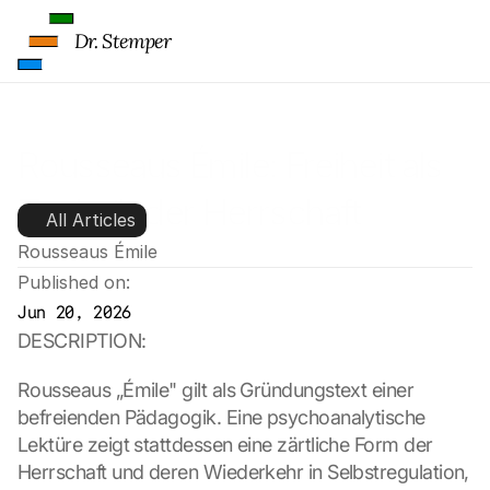
Dr. Stemper
Rousseaus Émile: Freiheit als 
Technik der Herrschaft
All Articles
Rousseaus Émile
Published on:
Jun 20, 2026
DESCRIPTION:
Rousseaus „Émile" gilt als Gründungstext einer 
befreienden Pädagogik. Eine psychoanalytische 
Lektüre zeigt stattdessen eine zärtliche Form der 
Herrschaft und deren Wiederkehr in Selbstregulation, 