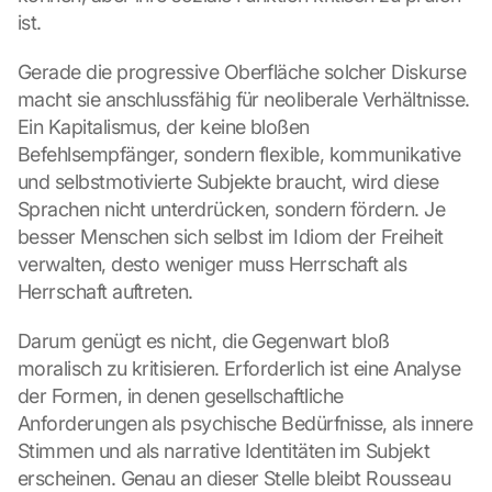
ist.
Gerade die progressive Oberfläche solcher Diskurse 
macht sie anschlussfähig für neoliberale Verhältnisse. 
Ein Kapitalismus, der keine bloßen 
Befehlsempfänger, sondern flexible, kommunikative 
und selbstmotivierte Subjekte braucht, wird diese 
Sprachen nicht unterdrücken, sondern fördern. Je 
besser Menschen sich selbst im Idiom der Freiheit 
verwalten, desto weniger muss Herrschaft als 
L
o
Herrschaft auftreten.
a
d 
Darum genügt es nicht, die Gegenwart bloß 
G
moralisch zu kritisieren. Erforderlich ist eine Analyse 
o
der Formen, in denen gesellschaftliche 
o
Anforderungen als psychische Bedürfnisse, als innere 
g
l
Stimmen und als narrative Identitäten im Subjekt 
e 
erscheinen. Genau an dieser Stelle bleibt Rousseau 