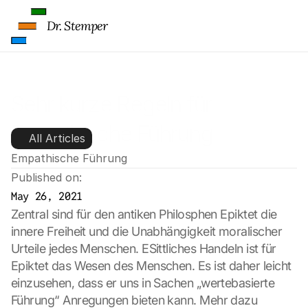
b
e 
Dr. Stemper
t
r
a
n
s
Sehr kurze Regeln für 
m
i
Empathische Führung
All Articles
t
t
Empathische Führung
e
Published on:
d 
May 26, 2021
t
o 
Zentral sind für den antiken Philosphen Epiktet die 
G
innere Freiheit und die Unabhängigkeit moralischer 
o
Urteile jedes Menschen. ESittliches Handeln ist für 
o
Epiktet das Wesen des Menschen. Es ist daher leicht 
g
einzusehen, dass er uns in Sachen „wertebasierte 
l
e 
Führung“ Anregungen bieten kann. Mehr dazu  