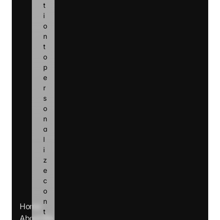
t
i
o
n 
t
o 
p
e
r
s
o
n
a
l
i
z
e 
c
o
n
Home
t
About Me