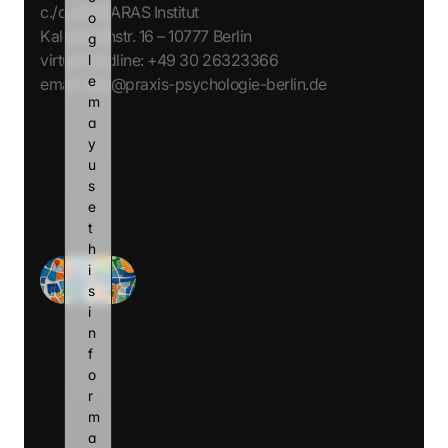
c./o. AVATARAS Institut
o
Kalckreuthstr. 16 – 10777 Berlin
g
virtual landline: +49 30 26323366
l
e 
email: info@praxis-psychologie-berlin.de
m
a
Monday
y 
u
Tuesday
s
Wednesday
e 
t
Thursday
h
i
Friday
s 
i
n
f
o
r
m
a